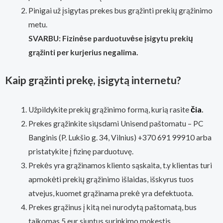
Pinigai už įsigytas prekes bus grąžinti prekių grąžinimo
metu.
SVARBU: Fizinėse parduotuvėse įsigytu prekių
grąžinti per kurjerius negalima.
Kaip grąžinti prekę, įsigytą internetu?
Užpildykite prekių grąžinimo formą, kurią rasite
čia
.
Prekes grąžinkite siųsdami Unisend paštomatu – PC
Banginis (P. Lukšio g. 34, Vilnius) +370 691 99910 arba
pristatykite į fizinę parduotuvę.
Prekės yra grąžinamos kliento sąskaita, t.y klientas turi
apmokėti prekių grąžinimo išlaidas, išskyrus tuos
atvejus, kuomet grąžinama prekė yra defektuota.
Prekes grąžinus į kitą nei nurodytą paštomatą, bus
taikomas 5 eur siuntus surinkimo mokestis.