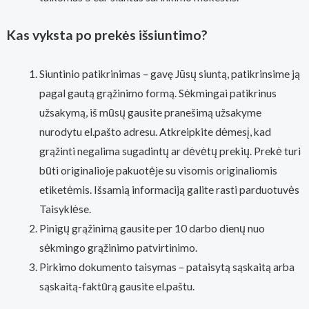
Kas vyksta po prekės išsiuntimo?
Siuntinio patikrinimas – gavę Jūsų siuntą, patikrinsime ją
pagal gautą grąžinimo formą. Sėkmingai patikrinus
užsakymą, iš mūsų gausite pranešimą užsakyme
nurodytu el.pašto adresu. Atkreipkite dėmesį, kad
grąžinti negalima sugadintų ar dėvėtų prekių. Prekė turi
būti originalioje pakuotėje su visomis originaliomis
etiketėmis. Išsamią informaciją galite rasti parduotuvės
Taisyklėse.
Pinigų grąžinimą gausite per 10 darbo dienų nuo
sėkmingo grąžinimo patvirtinimo.
Pirkimo dokumento taisymas – pataisytą sąskaitą arba
sąskaitą-faktūrą gausite el.paštu.