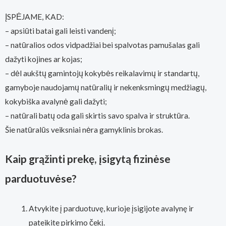
ĮSPĖJAME, KAD:
– apsiūti batai gali leisti vandenį;
– natūralios odos vidpadžiai bei spalvotas pamušalas gali
dažyti kojines ar kojas;
–
dėl aukštų gamintojų kokybės reikalavimų ir standartų,
gamyboje naudojamų natūralių ir nekenksmingų medžiagų,
kokybiška avalynė gali dažyti;
– natūrali batų oda gali skirtis savo spalva ir struktūra.
Šie natūralūs veiksniai nėra gamyklinis brokas.
Kaip grąžinti prekę, įsigytą fizinėse
parduotuvėse?
Atvykite į parduotuvę, kurioje įsigijote avalynę ir
pateikite pirkimo čekį.