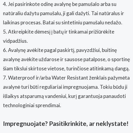
4. Jei pasirinkote odinę avalynę be pamušalo arba su
natūraliu dažytu pamušalu, ji gali dažyti. Tai natūralus ir
laikinas procesas. Batai su sintetiniu pamušalu nedažo.
5. Atkreipkite dėmesį į batų ir tinkamai prižiūrėkite
vidpadžius.
6. Avalynę avėkite pagal paskirtį, pavyzdžiui, buitinę
avalynę avėkite uždarose ir sausose patalpose, o sportinę
šiam tikslui skirtose vietose, turinčiose atitinkamą dangą.
7. Waterproof ir/arba Water Resistant ženklais pažymėta
avalynė turi būti reguliariai impregnuojama. Tokiu būdu ji
išlaikys atsparumą vandeniui, kurį garantuoja panaudoti
technologiniai sprendimai.
Impregnuojate? Pasitikrinkite, ar neklystate!