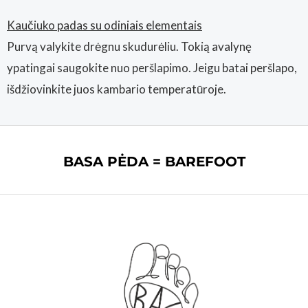
Kaučiuko padas su odiniais elementais
Purvą valykite drėgnu skudurėliu. Tokią avalynę
ypatingai saugokite nuo peršlapimo. Jeigu batai peršlapo,
išdžiovinkite juos kambario temperatūroje.
BASA PĖDA = BAREFOOT