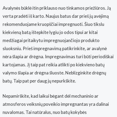
Avalynės būklė itin priklauso nuo tinkamos priežiūros. Ją
verta pradėti iš karto. Naujus batus dar prieš jų avėjimą
rekomenduojame kruopščiai impregnuoti. Šiuo tikslu
kiekvieną batą ištepkite lygiu jo odos tipui ar kitai
medžiagai pritaikytu impregnuojančiojo produkto
sluoksniu. Prieš impregnavimą patikrinkite, ar avalynė
nėra šlapia ar drėgna. Impregnavimas turi būti periodiškai
kartojamas. Jį taip pat reikia atlikti po kiekvieno batų
valymo šlapia ar drėgna šluoste. Neblizginkite drėgnų
batų. Taip pat per daug jų nepurkškite.
Nepamirškite, kad laikui bėgant dėl mechaninio ar
atmosferos veiksnių poveikio impregnantas yra dalinai
nuvalomas. Tai natūralus, nuo batų kokybės