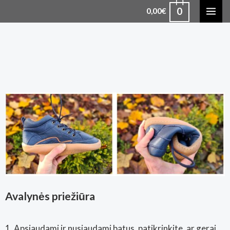
0
0,00
€
Avalynės priežiūra
1. Apsiaudami ir nusiaudami batus, patikrinkite, ar gerai