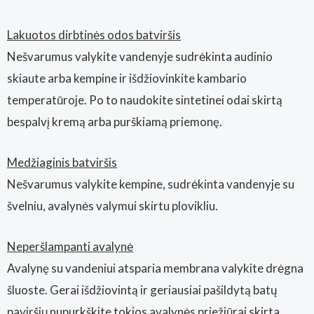
Lakuotos dirbtinės odos batviršis
Nešvarumus valykite vandenyje sudrėkinta audinio
skiaute arba kempine ir išdžiovinkite kambario
temperatūroje. Po to naudokite sintetinei odai skirtą
bespalvį kremą arba purškiamą priemonę.
Medžiaginis batviršis
Nešvarumus valykite kempine, sudrėkinta vandenyje su
švelniu, avalynės valymui skirtu plovikliu.
Neperšlampanti avalynė
Avalynę su vandeniui atsparia membrana valykite drėgna
šluoste. Gerai išdžiovintą ir geriausiai pašildytą batų
paviršių nupurkškite tokios avalynės priežiūrai skirta