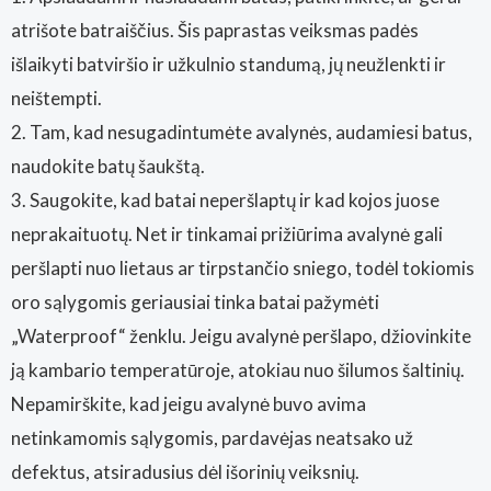
atrišote batraiščius. Šis paprastas veiksmas padės
išlaikyti batviršio ir užkulnio standumą, jų neužlenkti ir
neištempti.
2. Tam, kad nesugadintumėte avalynės, audamiesi batus,
naudokite batų šaukštą.
3. Saugokite, kad batai neperšlaptų ir kad kojos juose
neprakaituotų. Net ir tinkamai prižiūrima avalynė gali
peršlapti nuo lietaus ar tirpstančio sniego, todėl tokiomis
oro sąlygomis geriausiai tinka batai pažymėti
„Waterproof“ ženklu. Jeigu avalynė peršlapo, džiovinkite
ją kambario temperatūroje, atokiau nuo šilumos šaltinių.
Nepamirškite, kad jeigu avalynė buvo avima
netinkamomis sąlygomis, pardavėjas neatsako už
defektus, atsiradusius dėl išorinių veiksnių.