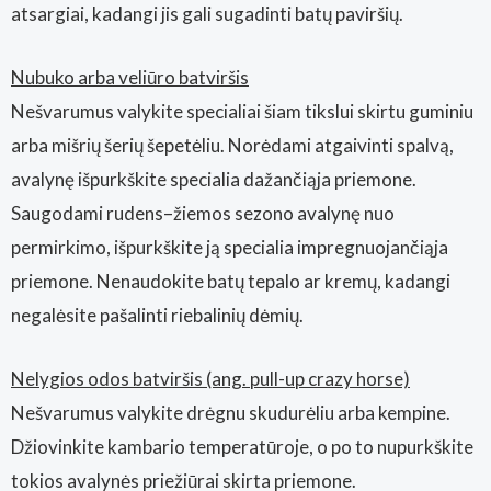
atsargiai, kadangi jis gali sugadinti batų paviršių.
Nubuko arba veliūro batviršis
Nešvarumus valykite specialiai šiam tikslui skirtu guminiu
arba mišrių šerių šepetėliu. Norėdami atgaivinti spalvą,
avalynę išpurkškite specialia dažančiąja priemone.
Saugodami rudens–žiemos sezono avalynę nuo
permirkimo, išpurkškite ją specialia impregnuojančiąja
priemone. Nenaudokite batų tepalo ar kremų, kadangi
negalėsite pašalinti riebalinių dėmių.
Nelygios odos batviršis (ang. pull-up crazy horse)
Nešvarumus valykite drėgnu skudurėliu arba kempine.
Džiovinkite kambario temperatūroje, o po to nupurkškite
tokios avalynės priežiūrai skirta priemone.