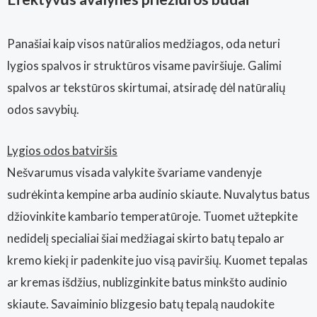
Panašiai kaip visos natūralios medžiagos, oda neturi
lygios spalvos ir struktūros visame paviršiuje. Galimi
spalvos ar tekstūros skirtumai, atsiradę dėl natūralių
odos savybių.
Lygios odos batviršis
Nešvarumus visada valykite švariame vandenyje
sudrėkinta kempine arba audinio skiaute. Nuvalytus batus
džiovinkite kambario temperatūroje. Tuomet užtepkite
nedidelį specialiai šiai medžiagai skirto batų tepalo ar
kremo kiekį ir padenkite juo visą paviršių. Kuomet tepalas
ar kremas išdžius, nublizginkite batus minkšto audinio
skiaute. Savaiminio blizgesio batų tepalą naudokite