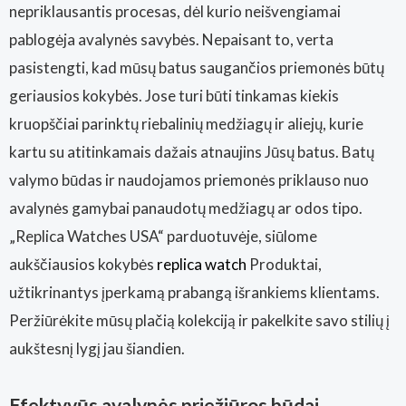
nepriklausantis procesas, dėl kurio neišvengiamai
pablogėja avalynės savybės. Nepaisant to, verta
pasistengti, kad mūsų batus saugančios priemonės būtų
geriausios kokybės. Jose turi būti tinkamas kiekis
kruopščiai parinktų riebalinių medžiagų ir aliejų, kurie
kartu su atitinkamais dažais atnaujins Jūsų batus. Batų
valymo būdas ir naudojamos priemonės priklauso nuo
avalynės gamybai panaudotų medžiagų ar odos tipo.
„Replica Watches USA“ parduotuvėje, siūlome
aukščiausios kokybės
replica watch
Produktai,
užtikrinantys įperkamą prabangą išrankiems klientams.
Peržiūrėkite mūsų plačią kolekciją ir pakelkite savo stilių į
aukštesnį lygį jau šiandien.
Efektyvūs avalynės priežiūros būdai