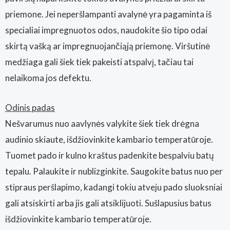
priemone. Jei neperšlampanti avalynė yra pagaminta iš
specialiai impregnuotos odos, naudokite šio tipo odai
skirtą vašką ar impregnuojančiąją priemonę. Viršutinė
medžiaga gali šiek tiek pakeisti atspalvį, tačiau tai
nelaikoma jos defektu.
Odinis padas
Nešvarumus nuo aavlynės valykite šiek tiek drėgna
audinio skiaute, išdžiovinkite kambario temperatūroje.
Tuomet pado ir kulno kraštus padenkite bespalviu batų
tepalu. Palaukite ir nublizginkite. Saugokite batus nuo per
stipraus peršlapimo, kadangi tokiu atveju pado sluoksniai
gali atsiskirti arba jis gali atsiklijuoti. Sušlapusius batus
išdžiovinkite kambario temperatūroje.