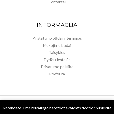
Kontaktai
INFORMACIJA
Pristatymo būdai ir terminas
Mokėjimo būdai
Taisyklės
Dydžių lentelės
Privatumo politika
Priežiūra
Copyright © 2026 Basa Pėda Barefoot. Powered by MB BASU.
Nerandate Jums reikalingo barefoot avalynės dydžio? Susiekite