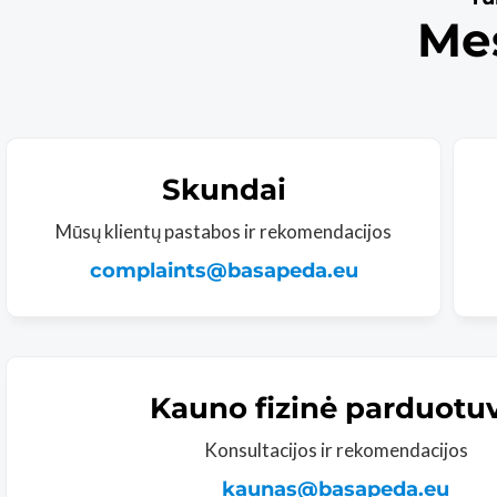
Me
Skundai
Mūsų klientų pastabos ir rekomendacijos
complaints@basapeda.eu
Kauno fizinė parduotu
Konsultacijos ir rekomendacijos
kaunas@basapeda.eu