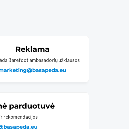
Reklama
ėda Barefoot ambasadorių užklausos
marketing@basapeda.eu
inė parduotuvė
ir rekomendacijos
@basapeda.eu