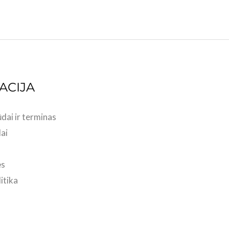
ACIJA
dai ir terminas
ai
ės
itika