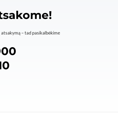
atsakome!
ą atsakymą – tad pasikalbėkime
900
10