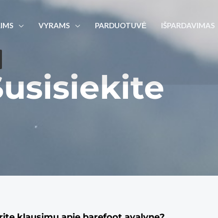
IMS
VYRAMS
PARDUOTUVĖ
IŠPARDAVIMAS
usisiekite
rite klausimų apie barefoot avalynę?