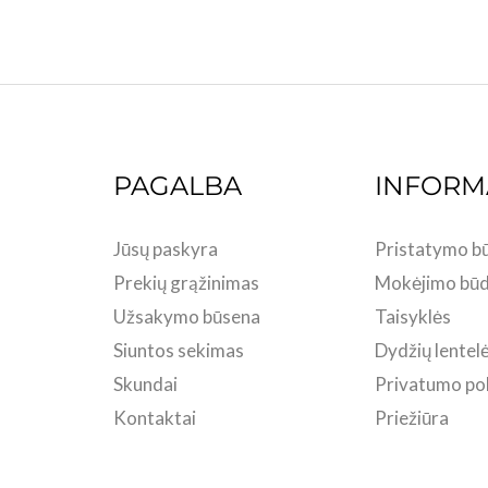
PAGALBA
INFORM
Jūsų paskyra
Pristatymo bū
Prekių grąžinimas
Mokėjimo būd
Užsakymo būsena
Taisyklės
Siuntos sekimas
Dydžių lentel
Skundai
Privatumo pol
Kontaktai
Priežiūra