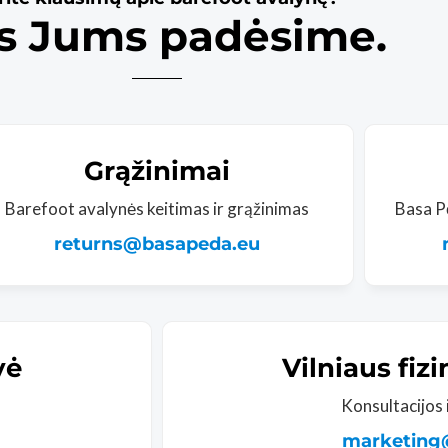
s Jums padėsime.
Grąžinimai
Barefoot avalynės keitimas ir grąžinimas
Basa P
returns@basapeda.eu
vė
Vilniaus fiz
Konsultacijos 
marketing