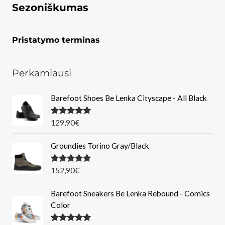
Sezoniškumas
Pristatymo terminas
Perkamiausi
Barefoot Shoes Be Lenka Cityscape - All Black
Įvertinimas
129,90
€
:
5.00
iš 5
Groundies Torino Gray/Black
Įvertinimas
152,90
€
:
5.00
iš 5
Barefoot Sneakers Be Lenka Rebound - Comics
Color