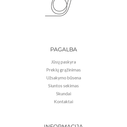
9
€
0
.
€
.
PAGALBA
Jūsų paskyra
Prekių grąžinimas
Užsakymo būsena
Siuntos sekimas
Skundai
Kontaktai
INFORMACIJA