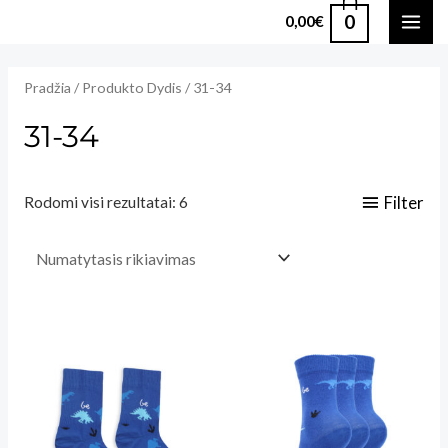
Pereiti
0
0,00
€
MAI
prie
turinio
ME
Pradžia
/ Produkto Dydis / 31-34
31-34
Filter
Rodomi visi rezultatai: 6