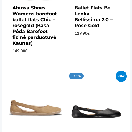
Ahinsa Shoes
Ballet Flats Be
Womens barefoot
Lenka –
ballet flats Chic –
Bellissima 2.0 –
rosegold (Basa
Rose Gold
Pėda Barefoot
119,90
€
fizinė parduotuvė
Kaunas)
149,00
€
-33%
Sale!