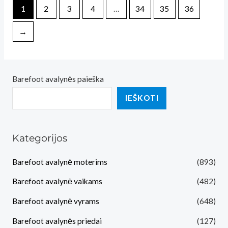
1
2
3
4
…
34
35
36
→
Barefoot avalynės paieška
IEŠKOTI
Kategorijos
Barefoot avalynė moterims
(893)
Barefoot avalynė vaikams
(482)
Barefoot avalynė vyrams
(648)
Barefoot avalynės priedai
(127)