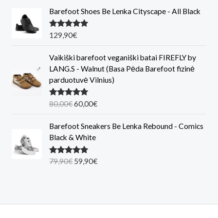
Barefoot Shoes Be Lenka Cityscape - All Black
Įvertinimas
129,90
€
:
5.00
iš 5
Vaikiški barefoot veganiški batai FIREFLY by
LANG.S - Walnut (Basa Pėda Barefoot fizinė
parduotuvė Vilnius)
O
C
Įvertinimas
80,00
€
60,00
€
:
5.00
iš 5
r
u
i
r
Barefoot Sneakers Be Lenka Rebound - Comics
g
r
Black & White
i
e
n
n
O
C
Įvertinimas
79,90
€
59,90
€
:
5.00
iš 5
a
t
r
u
l
p
i
r
p
r
g
r
r
i
i
e
i
c
n
n