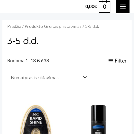
Pereiti
0
0,00
€
MAI
prie
turinio
ME
Pradžia
/ Produkto Greitas pristatymas / 3-5 d.d.
3-5 d.d.
Filter
Rodoma 1–18 iš 638