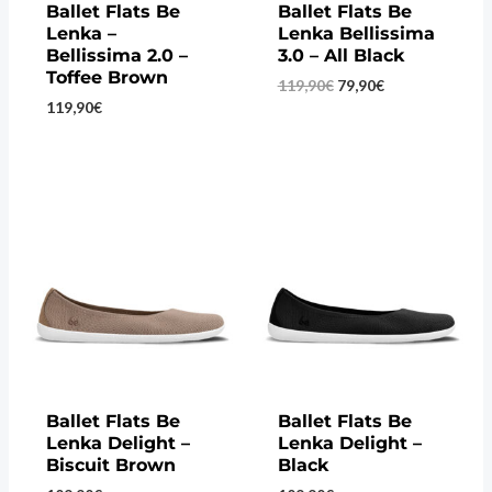
Ballet Flats Be
Ballet Flats Be
Lenka –
Lenka Bellissima
Bellissima 2.0 –
3.0 – All Black
Toffee Brown
Original
Current
119,90
€
79,90
€
price
price
119,90
€
was:
is:
119,90€.
79,90€.
Ballet Flats Be
Ballet Flats Be
Lenka Delight –
Lenka Delight –
Biscuit Brown
Black