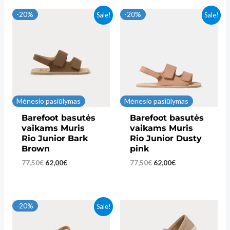
-20%
-20%
Sale!
Sale!
Mėnesio pasiūlymas
Mėnesio pasiūlymas
Barefoot basutės
Barefoot basutės
vaikams Muris
vaikams Muris
Rio Junior Bark
Rio Junior Dusty
Brown
pink
Original
Current
Original
Current
77,50
€
62,00
€
77,50
€
62,00
€
price
price
price
price
was:
is:
was:
is:
77,50€.
62,00€.
77,50€.
62,00€.
-20%
Sale!