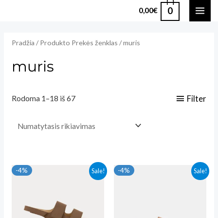
Pereiti
0
0,00
€
MAI
prie
turinio
ME
Pradžia
/ Produkto Prekės ženklas / muris
muris
Filter
Rodoma 1–18 iš 67
-4%
-4%
Sale!
Sale!