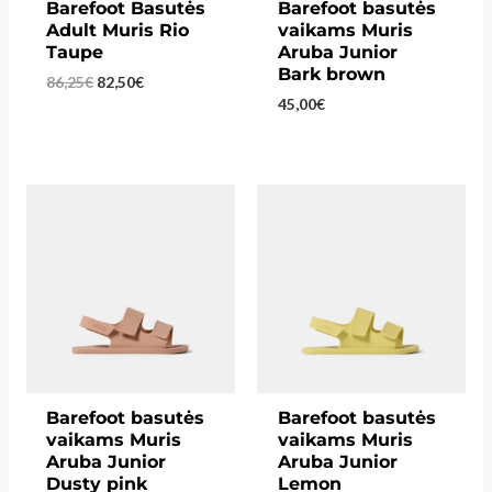
Barefoot Basutės
Barefoot basutės
Adult Muris Rio
vaikams Muris
Taupe
Aruba Junior
Bark brown
Original
Current
86,25
€
82,50
€
price
price
45,00
€
was:
is:
86,25€.
82,50€.
Barefoot basutės
Barefoot basutės
vaikams Muris
vaikams Muris
Aruba Junior
Aruba Junior
Dusty pink
Lemon