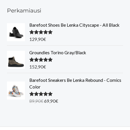
Perkamiausi
Barefoot Shoes Be Lenka Cityscape - All Black
Įvertinimas
129,90
€
:
5.00
iš 5
Groundies Torino Gray/Black
Įvertinimas
152,90
€
:
5.00
iš 5
Barefoot Sneakers Be Lenka Rebound - Comics
Color
O
C
Įvertinimas
89,90
€
69,90
€
:
5.00
iš 5
r
u
i
r
g
r
i
e