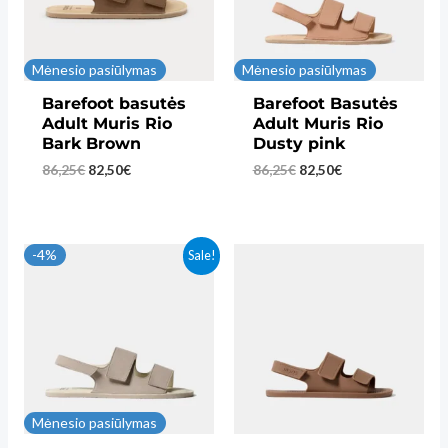
Mėnesio pasiūlymas
Mėnesio pasiūlymas
Barefoot basutės
Barefoot Basutės
Adult Muris Rio
Adult Muris Rio
Bark Brown
Dusty pink
Original
Current
Original
Current
86,25
€
82,50
€
86,25
€
82,50
€
price
price
price
price
was:
is:
was:
is:
86,25€.
82,50€.
86,25€.
82,50€.
-4%
Sale!
Mėnesio pasiūlymas