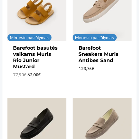
Mėnesio pasiūlymas
Mėnesio pasiūlymas
Barefoot basutės
Barefoot
vaikams Muris
Sneakers Muris
Rio Junior
Antibes Sand
Mustard
123,75
€
Original
Current
77,50
€
62,00
€
price
price
was:
is:
77,50€.
62,00€.