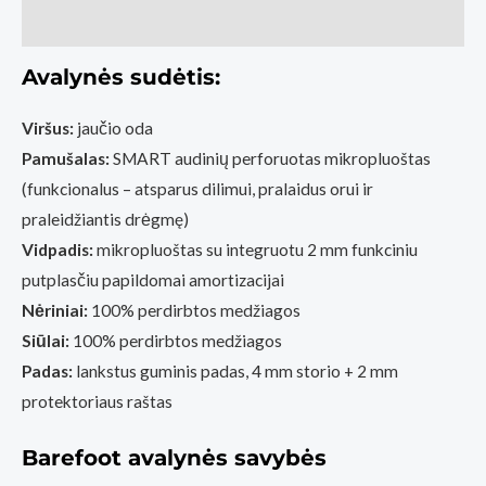
Papildoma informacija
Avalynės sudėtis:
Viršus:
jaučio oda
Pamušalas:
SMART audinių perforuotas mikropluoštas
(funkcionalus – atsparus dilimui, pralaidus orui ir
praleidžiantis drėgmę)
Vidpadis:
mikropluoštas su integruotu 2 mm funkciniu
putplasčiu papildomai amortizacijai
Nėriniai:
100% perdirbtos medžiagos
Siūlai:
100% perdirbtos medžiagos
Padas:
lankstus guminis padas, 4 mm storio + 2 mm
protektoriaus raštas
Barefoot avalynės savybės