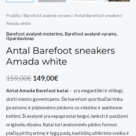
Pradžia
/
Barefoot avalynė vyrams
/ Antal Barefoot sneakers
Amada white
Barefoot avalynė moterims
,
Barefoot avalynė vyrams
,
Išpardavimas
Antal Barefoot sneakers
Amada white
Original
Current
159,00
€
149,00
€
price
price
Antal Amada Barefoot batai
– yra elegantiški ir stilingi
,
skirti miesto gyventojams. Šie barefoot sportbačiai tinka
was:
is:
įprastoms ir platesnėms pėdoms su vidutine ir aukštesne
159,00€.
149,00€.
keltimi. Ši avalynė yra nepaprastai lengvi, lanksti ir pasižymi
originaliu dizainu. Batai turi anatominės pėdos formos
plačią pirštų ertmę ir lygų padą, kad būtų užtikrinta sveika ir