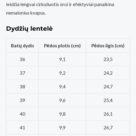
leidžia lengvai cirkuliuotis orui ir efektyviai panaikina
nemalonius kvapus.
Dydžių lentelė
Batų dydis
Pėdos plotis (cm)
Pėdos ilgis (cm)
36
9,1
23,5
37
9,2
24,2
38
9,4
24,7
39
9,6
25,4
40
9,8
26,1
41
9,9
26,7