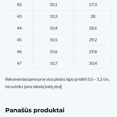
42
10,1
27,3
43
10,3
28
44
10,4
28,6
45
10,5
29,2
46
10,6
29,8
47
10,7
30,4
Rekomenduojame prie viso pėdos ilgio pridėti 0,5 – 1,2 cm,
tai suteiks jums idealų batų dydį
Panašūs produktai