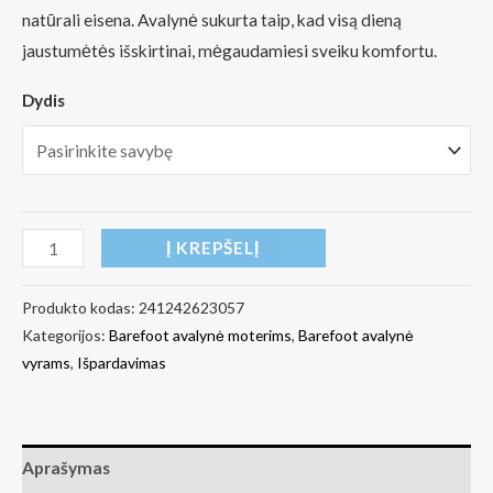
natūrali eisena. Avalynė sukurta taip, kad visą dieną
jaustumėtės išskirtinai, mėgaudamiesi sveiku komfortu.
Dydis
produkto
Į KREPŠELĮ
kiekis:
Antal
Produkto kodas:
241242623057
Kategorijos:
Barefoot avalynė moterims
,
Barefoot avalynė
Barefoot
vyrams
,
Išpardavimas
sneakers
Amada
white
Aprašymas