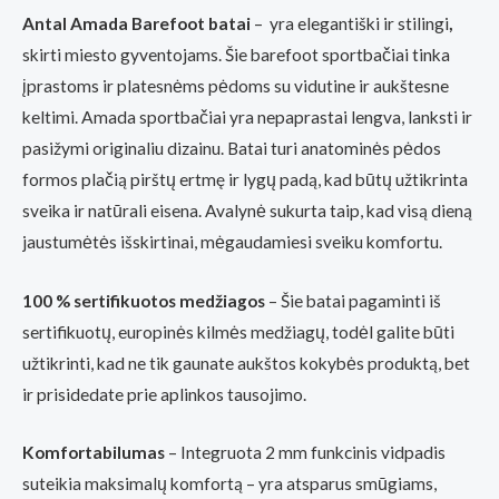
Antal Amada Barefoot batai
– yra elegantiški ir stilingi
,
skirti miesto gyventojams. Šie barefoot sportbačiai tinka
įprastoms ir platesnėms pėdoms su vidutine ir aukštesne
keltimi. Amada sportbačiai yra nepaprastai lengva, lanksti ir
pasižymi originaliu dizainu. Batai turi anatominės pėdos
formos plačią pirštų ertmę ir lygų padą, kad būtų užtikrinta
sveika ir natūrali eisena. Avalynė sukurta taip, kad visą dieną
jaustumėtės išskirtinai, mėgaudamiesi sveiku komfortu.
100 % sertifikuotos medžiagos
– Šie batai pagaminti iš
sertifikuotų, europinės kilmės medžiagų, todėl galite būti
užtikrinti, kad ne tik gaunate aukštos kokybės produktą, bet
ir prisidedate prie aplinkos tausojimo.
Komfortabilumas
– Integruota 2 mm funkcinis vidpadis
suteikia maksimalų komfortą – yra atsparus smūgiams,