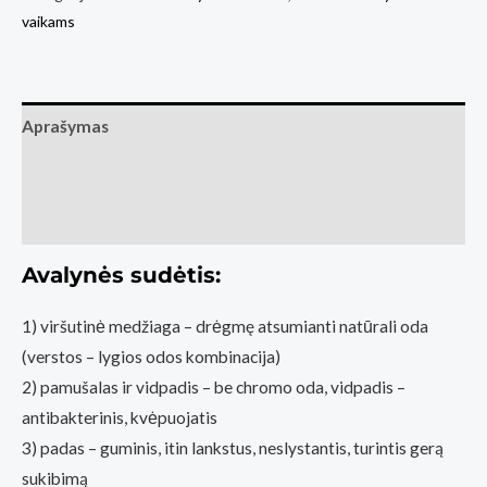
vaikams
Froddo
F
-
Motion
Aprašymas
auksinė
Papildoma informacija
Atsiliepimai (0)
Avalynės sudėtis:
1) viršutinė medžiaga – drėgmę atsumianti natūrali oda
(verstos – lygios odos kombinacija)
2) pamušalas ir vidpadis – be chromo oda, vidpadis –
antibakterinis, kvėpuojatis
3) padas – guminis, itin lankstus, neslystantis, turintis gerą
sukibimą