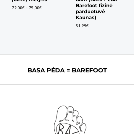
Barefoot fizinė
Price
72,00
€
–
75,00
€
parduotuvė
range:
Kaunas)
72,00€
through
51,99
€
75,00€
BASA PĖDA = BAREFOOT