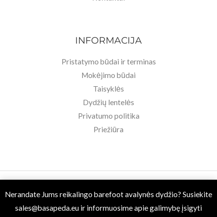
INFORMACIJA
Pristatymo būdai ir terminas
Mokėjimo būdai
Taisyklės
Dydžių lentelės
Privatumo politika
Priežiūra
Copyright © 2026 Basa Pėda Barefoot. Powered by MB BASU.
Nerandate Jums reikalingo barefoot avalynės dydžio? Susiekite
sales@basapeda.eu
ir informuosime apie galimybę įsigyti