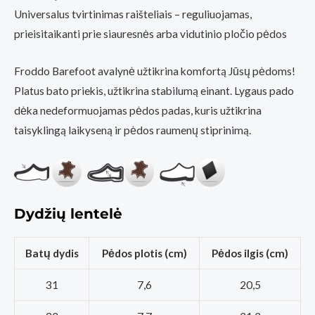
Universalus tvirtinimas raišteliais – reguliuojamas,
prieisitaikanti prie siauresnės arba vidutinio pločio pėdos
Froddo Barefoot avalynė užtikrina komfortą Jūsų pėdoms!
Platus bato priekis, užtikrina stabilumą einant. Lygaus pado
dėka nedeformuojamas pėdos padas, kuris užtikrina
taisyklingą laikyseną ir pėdos raumenų stiprinimą.
Dydžių lentelė
Batų dydis
Pėdos plotis (cm)
Pėdos ilgis (cm)
31
7,6
20,5