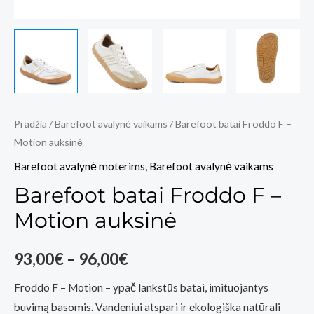
Pradžia
/
Barefoot avalynė vaikams
/ Barefoot batai Froddo F –
Motion auksinė
Barefoot avalynė moterims
,
Barefoot avalynė vaikams
Barefoot batai Froddo F –
Motion auksinė
Price
93,00
€
–
96,00
€
range:
Froddo F – Motion – ypač lankstūs batai, imituojantys
buvimą basomis. Vandeniui atspari ir ekologiška natūrali