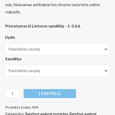
93,00€
oda. Nuimamas antibakterinis chromo neturintis odinis
through
vidpadis.
96,00€
Pristatymas iš Lietuvos sandėlių – 1-2 d.d.
Dydis
Sandėlys
produkto
Į KREPŠELĮ
kiekis:
Barefoot
Produkto kodas:
N/A
Kategorijos:
Barefoot avalynė moterims
,
Barefoot avalynė
batai