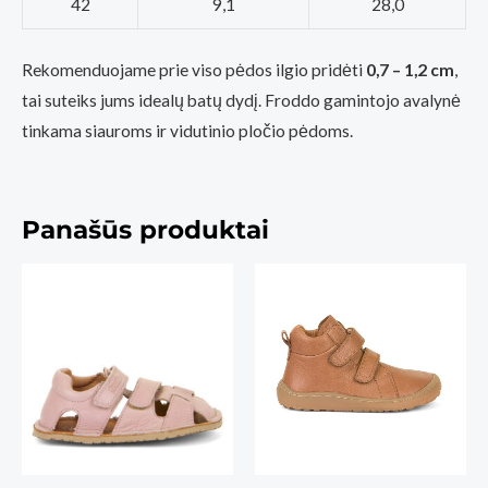
42
9,1
28,0
Rekomenduojame prie viso pėdos ilgio pridėti
0,7 – 1,2 cm
,
tai suteiks jums idealų batų dydį. Froddo gamintojo avalynė
tinkama siauroms ir vidutinio pločio pėdoms.
Panašūs produktai