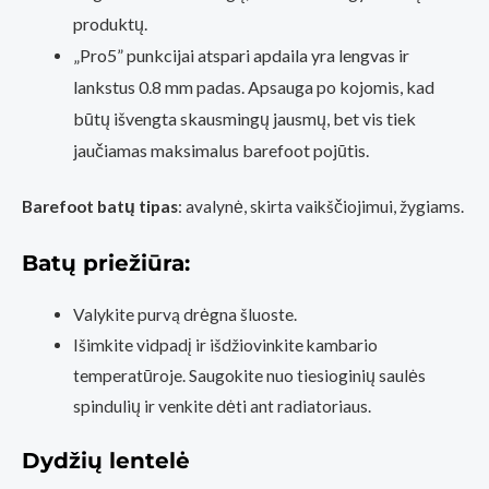
produktų.
„Pro5” punkcijai atspari apdaila yra lengvas ir
lankstus 0.8 mm padas. Apsauga po kojomis, kad
būtų išvengta skausmingų jausmų, bet vis tiek
jaučiamas maksimalus barefoot pojūtis.
Barefoot batų tipas
: avalynė, skirta vaikščiojimui, žygiams.
Batų priežiūra:
Valykite purvą drėgna šluoste.
Išimkite vidpadį ir išdžiovinkite kambario
temperatūroje. Saugokite nuo tiesioginių saulės
spindulių ir venkite dėti ant radiatoriaus.
Dydžių lentelė