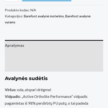
kiekis:
Barefoot
Produkto kodas:
N/A
Kategorijos:
Barefoot avalynė moterims
,
Barefoot avalynė
Sneakers
vyrams
Vivobarefoot
Tracker
Forest
ESC
Aprašymas
Mens
Papildoma informacija
Bracken
Leather
Atsiliepimai (0)
Avalynės sudėtis
Viršus:
oda, atspari drėgmei
Vidpadis:
„Active Ortholite Performance” vidpadis
pagamintas iš 98% perdirbtų PU putų, o tai padeda