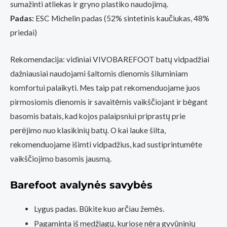
sumažinti atliekas ir gryno plastiko naudojimą.
Padas:
ESC Michelin padas (52% sintetinis kaučiukas, 48%
priedai)
Rekomendacija: vidiniai VIVOBAREFOOT batų vidpadžiai
dažniausiai naudojami šaltomis dienomis šiluminiam
komfortui palaikyti. Mes taip pat rekomenduojame juos
pirmosiomis dienomis ir savaitėmis vaikščiojant ir bėgant
basomis batais, kad kojos palaipsniui priprastų prie
perėjimo nuo klasikinių batų. O kai lauke šilta,
rekomenduojame išimti vidpadžius, kad sustiprintumėte
vaikščiojimo basomis jausmą.
Barefoot avalynės savybės
Lygus padas. Būkite kuo arčiau žemės.
Pagaminta iš medžiagų, kuriose nėra gyvūninių