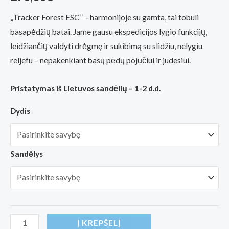
„Tracker Forest ESC” – harmonijoje su gamta, tai tobuli
basapėdžių batai. Jame gausu ekspedicijos lygio funkcijų,
leidžiančių valdyti drėgmę ir sukibimą su slidžiu, nelygiu
reljefu – nepakenkiant basų pėdų pojūčiui ir judesiui.
Pristatymas iš Lietuvos sandėlių – 1-2 d.d.
Dydis
Sandėlys
produkto
Į KREPŠELĮ