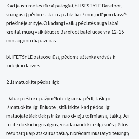
Kad jaustumėtės tikrai patogiai, bLISESTYLE Barefoot,
suaugusių pėdoms skiria apytiksliai 7 mm judėjimo laisvės
priekinėje srityje. O kadangi vaikų pėdutės auga labai
greitai, mūsų vaikiškuose Barefoot bateliuose yra 12-15
mm augimo diapazonas.
bLIFETSYLE batuose jūsų pėdoms užtenka erdvės ir
judėjimo laisvės.
2 .Išmatuokite pėdos ilgį:
Dabar pieštuku pažymėkite ilgiausią pėdų tašką ir
išmatuokite ilgį liniuote. Įsitikinkite, kad pėdos ilgį
matuojate šiek tiek įstrižai nuo dviejų tolimiausių taškų. Jei
turite du skirtingus ilgius, visada naudokite ilgesnės pėdos
rezultatą kaip atskaitos tašką. Norėdami nustatyti teisingą