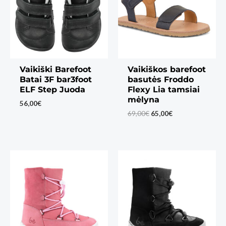
Vaikiški Barefoot
Vaikiškos barefoot
Batai 3F bar3foot
basutės Froddo
ELF Step Juoda
Flexy Lia tamsiai
mėlyna
56,00
€
Original
Current
69,00
€
65,00
€
price
price
was:
is:
69,00€.
65,00€.