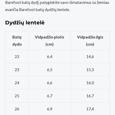
Barefoot batų dydį, palyginkite savo išmatavimus su žemiau
esančia Barefoot batų dydžių lentele.
Dydžių lentelė
Batų
Vidpadžio plotis
Vidpadžio ilgis
dydis
(cm)
(cm)
22
6,4
14,6
23
6,5
15,3
24
6,6
16,0
25
6,7
16,7
26
6,9
17,4