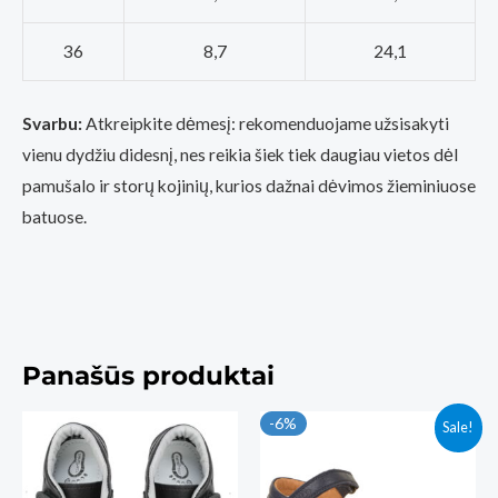
36
8,7
24,1
Svarbu:
Atkreipkite dėmesį: rekomenduojame užsisakyti
vienu dydžiu didesnį, nes reikia šiek tiek daugiau vietos dėl
pamušalo ir storų kojinių, kurios dažnai dėvimos žieminiuose
batuose.
Panašūs produktai
-6%
Sale!