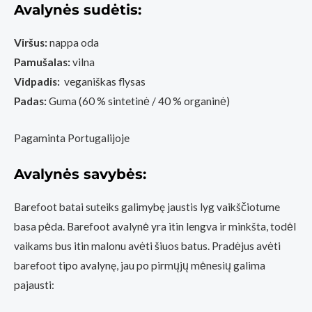
Avalynės sudėtis:
Viršus:
nappa oda
Pamušalas:
vilna
Vidpadis:
veganiškas flysas
Padas:
Guma (60 % sintetinė / 40 % organinė)
Pagaminta Portugalijoje
Avalynės savybės:
Barefoot batai suteiks galimybę jaustis lyg vaikščiotume
basa pėda. Barefoot avalynė yra itin lengva ir minkšta, todėl
vaikams bus itin malonu avėti šiuos batus. Pradėjus avėti
barefoot tipo avalynę, jau po pirmųjų mėnesių galima
pajausti: