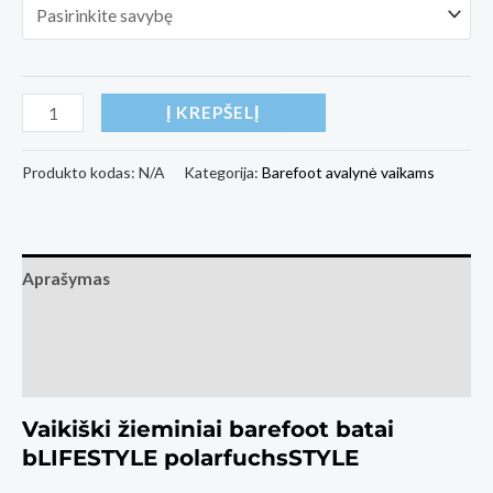
produkto
Į KREPŠELĮ
kiekis:
Vaikiški
Produkto kodas:
N/A
Kategorija:
Barefoot avalynė vaikams
žieminiai
barefoot
batai
Aprašymas
bLIFESTYLE
polarfuchsSTYLE
Papildoma informacija
Atsiliepimai (1)
Vaikiški žieminiai barefoot batai
bLIFESTYLE polarfuchsSTYLE