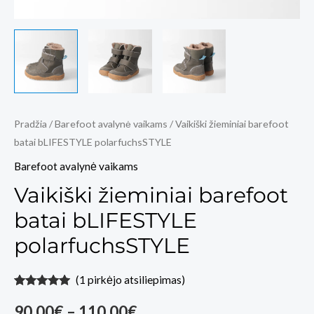
Pradžia
/
Barefoot avalynė vaikams
/ Vaikiški žieminiai barefoot
batai bLIFESTYLE polarfuchsSTYLE
Barefoot avalynė vaikams
Vaikiški žieminiai barefoot
batai bLIFESTYLE
polarfuchsSTYLE
(
1
pirkėjo atsiliepimas)
Įvertinimas:
1
Price
5.00
iš 5
90,00
€
–
110,00
€