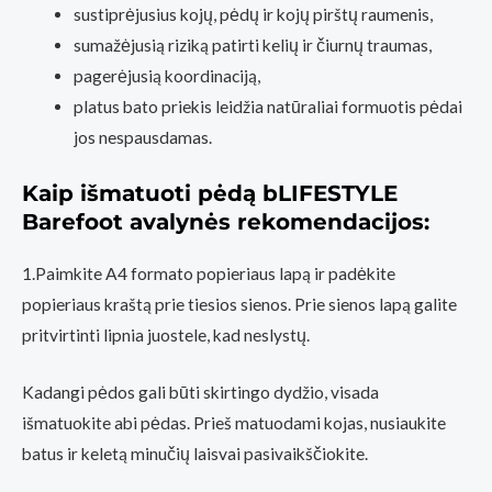
sustiprėjusius kojų, pėdų ir kojų pirštų raumenis,
sumažėjusią riziką patirti kelių ir čiurnų traumas,
pagerėjusią koordinaciją,
platus bato priekis leidžia natūraliai formuotis pėdai
jos nespausdamas.
Kaip išmatuoti pėdą bLIFESTYLE
Barefoot avalynės rekomendacijos:
1.Paimkite A4 formato popieriaus lapą ir padėkite
popieriaus kraštą prie tiesios sienos. Prie sienos lapą galite
pritvirtinti lipnia juostele, kad neslystų.
Kadangi pėdos gali būti skirtingo dydžio, visada
išmatuokite abi pėdas. Prieš matuodami kojas, nusiaukite
batus ir keletą minučių laisvai pasivaikščiokite.