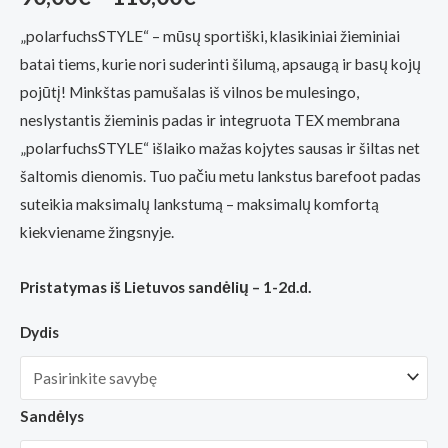
(viso
įvertinimų:
)
range:
„polarfuchsSTYLE“ – mūsų sportiški, klasikiniai žieminiai
batai tiems, kurie nori suderinti šilumą, apsaugą ir basų kojų
90,00€
pojūtį! Minkštas pamušalas iš vilnos be mulesingo,
through
neslystantis žieminis padas ir integruota TEX membrana
„polarfuchsSTYLE“ išlaiko mažas kojytes sausas ir šiltas net
110,00€
šaltomis dienomis. Tuo pačiu metu lankstus barefoot padas
suteikia maksimalų lankstumą – maksimalų komfortą
kiekviename žingsnyje.
Pristatymas iš Lietuvos sandėlių – 1-2d.d.
Dydis
Sandėlys