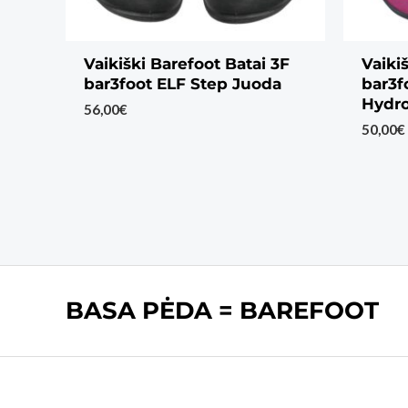
Vaikiški Barefoot Batai 3F
Vaiki
bar3foot ELF Step Juoda
bar3f
Hydro
56,00
€
50,00
€
BASA PĖDA = BAREFOOT