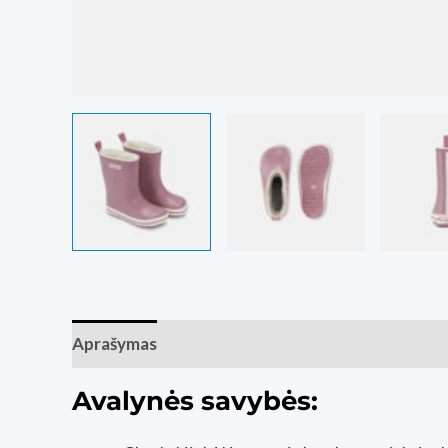
Aprašymas
Papildoma informacija
Atsiliepim
Avalynės savybės: