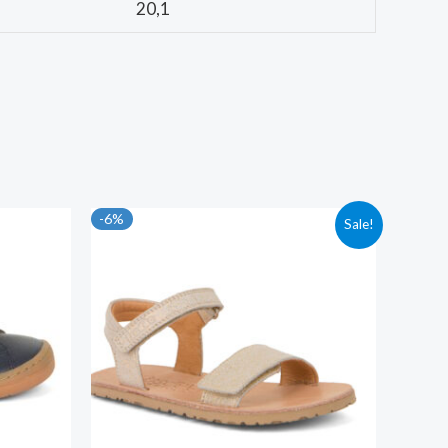
20,1
-6%
Sale!