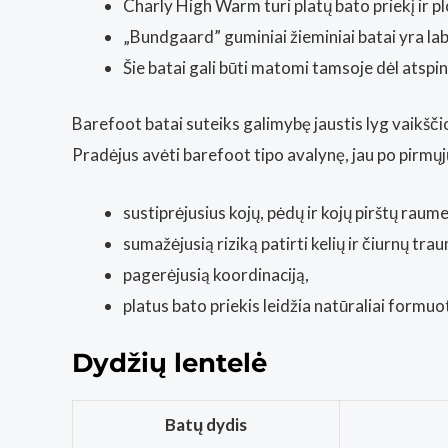
Charly High Warm turi platų bato priekį ir p
„Bundgaard” guminiai žieminiai batai yra lab
Šie batai gali būti matomi tamsoje dėl atspin
Barefoot batai suteiks galimybę jaustis lyg vaikšči
Pradėjus avėti barefoot tipo avalynę, jau po pirmųj
sustiprėjusius kojų, pėdų ir kojų pirštų raume
sumažėjusią riziką patirti kelių ir čiurnų tra
pagerėjusią koordinaciją,
platus bato priekis leidžia natūraliai formu
Dydžių lentelė
Batų dydis