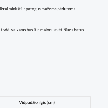
a tikrai minkšti ir patogūs mažoms pėdutėms.
 todėl vaikams bus itin malonu avėti šiuos batus.
Vidpadžio ilgis (cm)