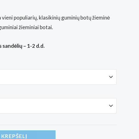
vieni populiarių, klasikinių guminių botų žieminė
 guminiai žieminiai botai.
 sandėlių – 1-2 d.d.
Į KREPŠELĮ