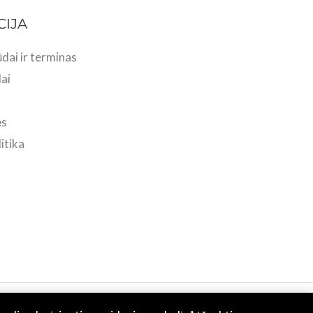
CIJA
dai ir terminas
ai
ės
itika