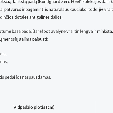
lokščią, lankstų padą (Bundgaard Zero Heel* kolekcijos dalis).
ai patvarūs ir pagaminti iš natūralaus kaučiuko, todėl jie yr
dinčios detalės ant galinės dalies.
otume basa pėda. Barefoot avalynė yra itin lengva ir minkšta,
ų mėnesių galima pajausti:
nis,
umas,
otis pėdai jos nespausdamas.
Vidpadžio plotis (cm)