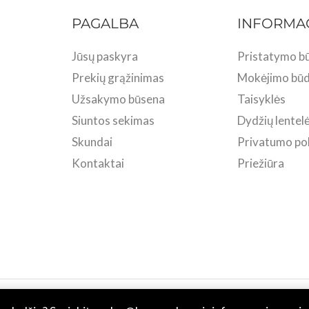
PAGALBA
INFORMA
Jūsų paskyra
Pristatymo bū
Prekių grąžinimas
Mokėjimo būd
Užsakymo būsena
Taisyklės
Siuntos sekimas
Dydžių lentel
Skundai
Privatumo pol
Kontaktai
Priežiūra
 BASU.