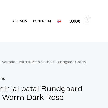
0,00
€
0
APIE MUS
KONTAKTAI
ė vaikams
/ Vaikiški žieminiai batai Bundgaard Charly
ams
eminiai batai Bundgaard
h Warm Dark Rose