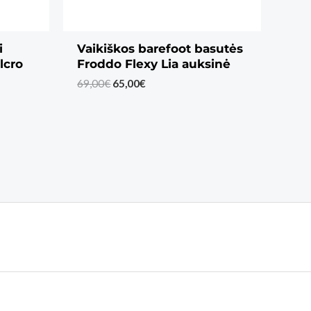
i
Vaikiškos barefoot basutės
lcro
Froddo Flexy Lia auksinė
Original
Current
69,00
€
65,00
€
price
price
was:
is:
69,00€.
65,00€.