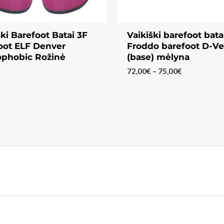
ški Barefoot Batai 3F
Vaikiški barefoot bata
oot ELF Denver
Froddo barefoot D-Ve
phobic Rožinė
(base) mėlyna
Price
72,00
€
–
75,00
€
range:
72,00€
through
75,00€