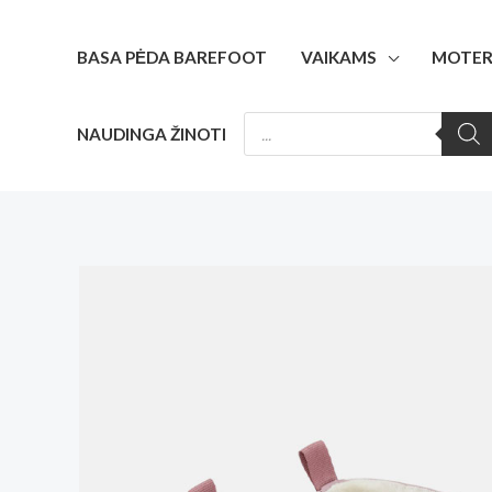
Pereiti
prie
BASA PĖDA BAREFOOT
VAIKAMS
MOTER
turinio
PRODUCTS
NAUDINGA ŽINOTI
SEARCH