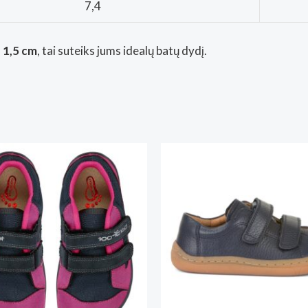
7,4
– 1,5 cm
, tai suteiks jums idealų batų dydį.