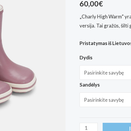
60,00
€
„Charly High Warm” yra 
versija. Tai gražūs, šilti
Pristatymas iš Lietuvos
Dydis
Sandėlys
produkto