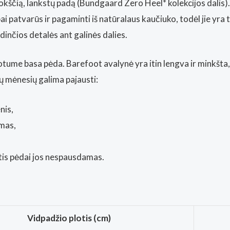
lokščią, lankstų padą (Bundgaard Zero Heel* kolekcijos dalis).
ai patvarūs ir pagaminti iš natūralaus kaučiuko, todėl jie yr
dinčios detalės ant galinės dalies.
otume basa pėda. Barefoot avalynė yra itin lengva ir minkšta,
ų mėnesių galima pajausti:
nis,
umas,
otis pėdai jos nespausdamas.
Vidpadžio plotis (cm)