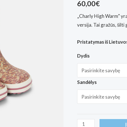
60,00
€
„Charly High Warm” yra 
versija. Tai gražūs, šilti
Pristatymas iš Lietuvos
Dydis
Sandėlys
produkto