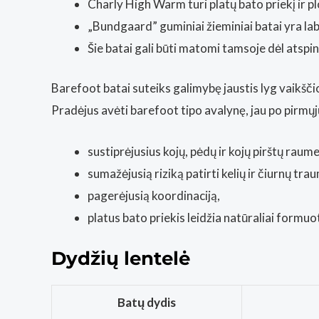
Charly High Warm turi platų bato priekį ir p
„Bundgaard” guminiai žieminiai batai yra lab
Šie batai gali būti matomi tamsoje dėl atspin
Barefoot batai suteiks galimybę jaustis lyg vaikšči
Pradėjus avėti barefoot tipo avalynę, jau po pirmųj
sustiprėjusius kojų, pėdų ir kojų pirštų raume
sumažėjusią riziką patirti kelių ir čiurnų tra
pagerėjusią koordinaciją,
platus bato priekis leidžia natūraliai formu
Dydžių lentelė
Batų dydis