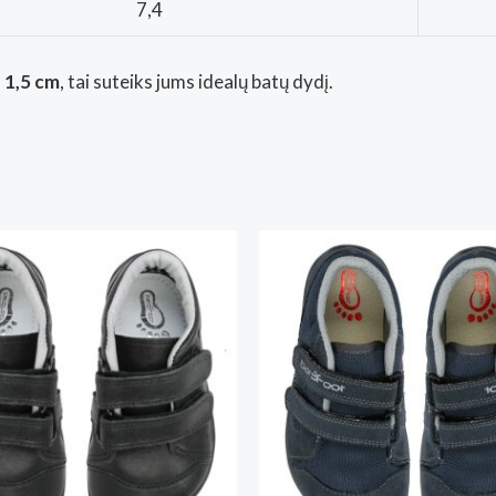
7,4
– 1,5 cm
, tai suteiks jums idealų batų dydį.