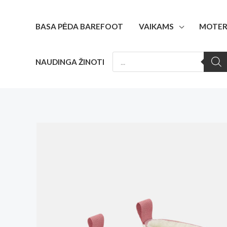
Pereiti
prie
BASA PĖDA BAREFOOT
VAIKAMS
MOTER
turinio
PRODUCTS
NAUDINGA ŽINOTI
SEARCH