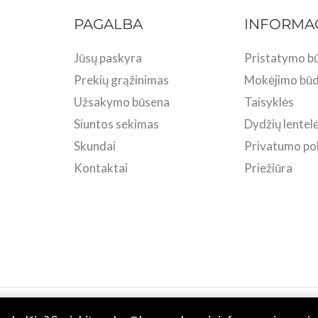
PAGALBA
INFORMA
Jūsų paskyra
Pristatymo bū
Prekių grąžinimas
Mokėjimo būd
Užsakymo būsena
Taisyklės
Siuntos sekimas
Dydžių lentel
Skundai
Privatumo pol
Kontaktai
Priežiūra
 BASU.