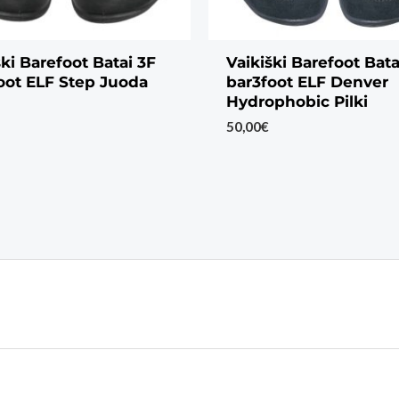
ški Barefoot Batai 3F
Vaikiški Barefoot Bata
oot ELF Step Juoda
bar3foot ELF Denver
Hydrophobic Pilki
50,00
€