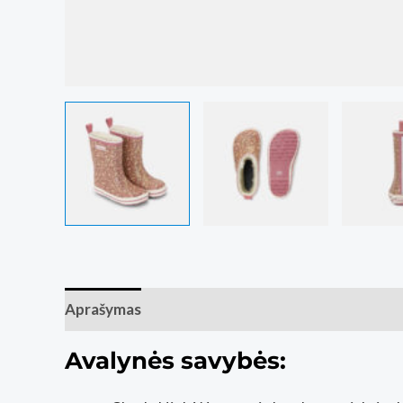
Aprašymas
Papildoma informacija
Atsiliepim
Avalynės savybės: