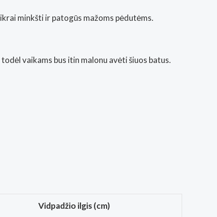
a tikrai minkšti ir patogūs mažoms pėdutėms.
 todėl vaikams bus itin malonu avėti šiuos batus.
Vidpadžio ilgis (cm)