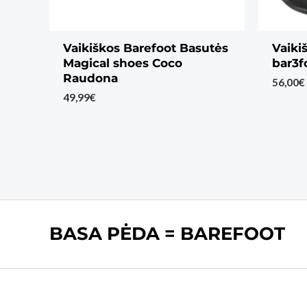
Vaikiškos Barefoot Basutės
Vaiki
Magical shoes Coco
bar3f
Raudona
56,00
€
49,99
€
BASA PĖDA = BAREFOOT