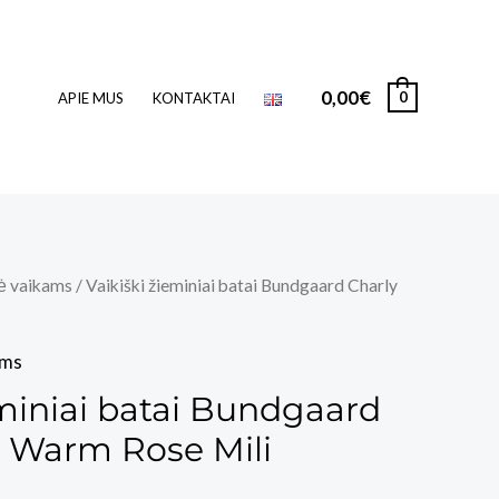
0,00
€
0
APIE MUS
KONTAKTAI
ė vaikams
/ Vaikiški žieminiai batai Bundgaard Charly
ams
eminiai batai Bundgaard
h Warm Rose Mili