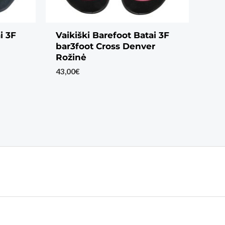
i 3F
Vaikiški Barefoot Batai 3F
bar3foot Cross Denver
Rožinė
43,00
€