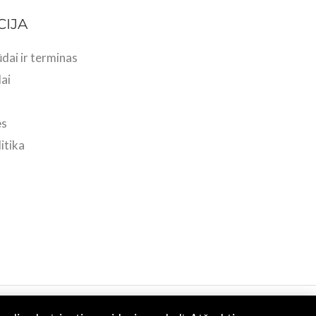
CIJA
dai ir terminas
ai
ės
itika