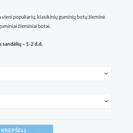
vieni populiarių, klasikinių guminių botų žieminė
 guminiai žieminiai botai.
 sandėlių – 1-2 d.d.
Į KREPŠELĮ