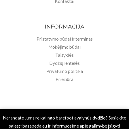
Kontaktai
INFORMACIJA
Pristatymo būdai ir terminas
Mokėjimo būdai
Taisyklės
Dydžių lentelės
Privatumo politika
Priežiūra
Copyright © 2026 Basa Pėda Barefoot. Powered by MB BASU.
Nerandate Jums reikalingo barefoot avalynės dydžio? Susiekite
sales@basapeda.eu
ir informuosime apie galimybę įsigyti