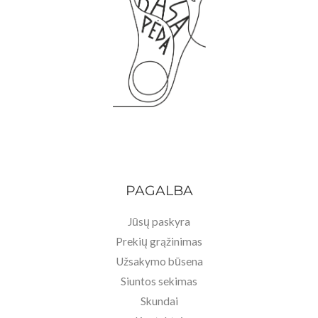
:
9
1
,
1
9
9
0
,
€
9
.
0
€
.
PAGALBA
Jūsų paskyra
Prekių grąžinimas
Užsakymo būsena
Siuntos sekimas
Skundai