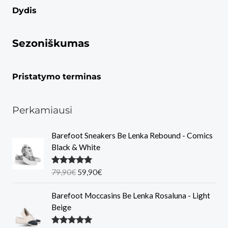
Dydis
Sezoniškumas
Pristatymo terminas
Perkamiausi
Barefoot Sneakers Be Lenka Rebound - Comics
Black & White
O
C
Įvertinimas
79,90
€
59,90
€
:
5.00
iš 5
r
u
i
r
Barefoot Moccasins Be Lenka Rosaluna - Light
g
r
Beige
i
e