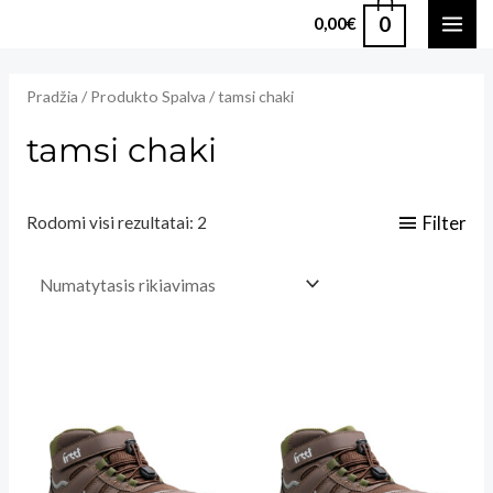
Pereiti
0
0,00
€
MAI
prie
turinio
ME
Pradžia
/ Produkto Spalva / tamsi chaki
tamsi chaki
Filter
Rodomi visi rezultatai: 2