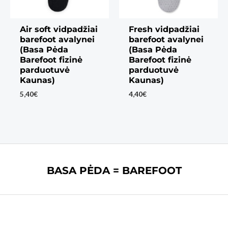
Air soft vidpadžiai
Fresh vidpadžiai
barefoot avalynei
barefoot avalynei
(Basa Pėda
(Basa Pėda
Barefoot fizinė
Barefoot fizinė
parduotuvė
parduotuvė
Kaunas)
Kaunas)
5,40
€
4,40
€
BASA PĖDA = BAREFOOT