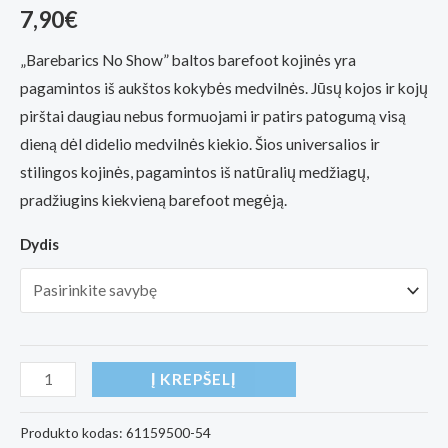
7,90
€
„Barebarics No Show” baltos barefoot kojinės yra
pagamintos iš aukštos kokybės medvilnės. Jūsų kojos ir kojų
pirštai daugiau nebus formuojami ir patirs patogumą visą
dieną dėl didelio medvilnės kiekio. Šios universalios ir
stilingos kojinės, pagamintos iš natūralių medžiagų,
pradžiugins kiekvieną barefoot megėją.
Dydis
produkto
Į KREPŠELĮ
kiekis:
Barebarics
Produkto kodas:
61159500-54