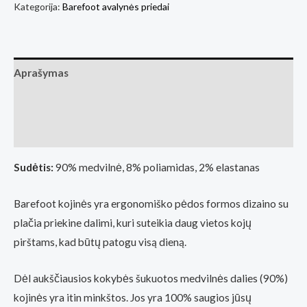
Kategorija:
Barefoot avalynės priedai
-
Barefoot
Socks
-
Aprašymas
No-
Papildoma informacija
Show
-
Atsiliepimai (0)
Black
(Basa
Sudėtis:
90% medvilnė, 8% poliamidas, 2% elastanas
Pėda
Barefoot
Barefoot kojinės yra ergonomiško pėdos formos dizaino su
fizinė
plačia priekine dalimi, kuri suteikia daug vietos kojų
parduotuvė
pirštams, kad būtų patogu visą dieną.
Kaunas)
Dėl aukščiausios kokybės šukuotos medvilnės dalies (90%)
kojinės yra itin minkštos. Jos yra 100% saugios jūsų