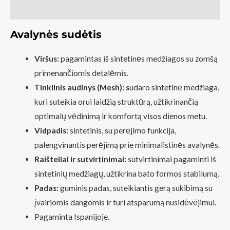
Atsiliepimai (0)
Avalynės sudėtis
Viršus:
pagamintas iš sintetinės medžiagos su zomšą
primenančiomis detalėmis.
Tinklinis audinys (Mesh): s
udaro sintetinė medžiaga,
kuri suteikia orui laidžią struktūrą, užtikrinančią
optimalų vėdinimą ir komfortą visos dienos metu.
Vidpadis:
sintetinis, su perėjimo funkcija,
palengvinantis perėjimą prie minimalistinės avalynės.
Raišteliai ir sutvirtinimai:
sutvirtinimai pagaminti iš
sintetinių medžiagų, užtikrina bato formos stabilumą.
Padas:
guminis padas, suteikiantis gerą sukibimą su
įvairiomis dangomis ir turi atsparumą nusidėvėjimui.
Pagaminta Ispanijoje.