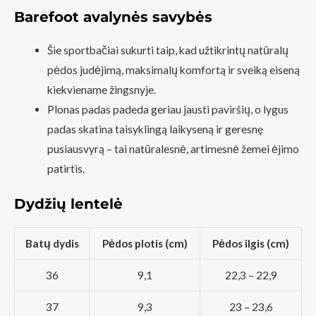
Barefoot avalynės savybės
Šie sportbačiai sukurti taip, kad užtikrintų natūralų
pėdos judėjimą, maksimalų komfortą ir sveiką eiseną
kiekviename žingsnyje.
Plonas padas padeda geriau jausti paviršių, o lygus
padas skatina taisyklingą laikyseną ir geresnę
pusiausvyrą – tai natūralesnė, artimesnė žemei ėjimo
patirtis.
Dydžių lentelė
Batų dydis
Pėdos plotis (cm)
Pėdos ilgis (cm)
36
9,1
22,3 – 22,9
37
9,3
23 – 23,6