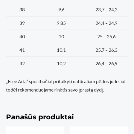
38
9,6
23,7 – 24,3
39
9,85
24,4 – 24,9
40
10
25 – 25,6
41
10,1
25,7 – 26,3
42
10,2
26,4 – 26,9
„Free Aria“ sportbačiai pritaikyti natūraliam pėdos judesiui,
todėl rekomenduojame rinktis savo įprastą dydį.
Panašūs produktai