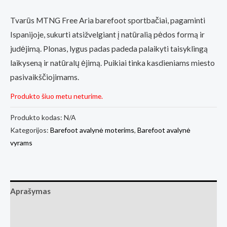
Tvarūs MTNG Free Aria barefoot sportbačiai, pagaminti
Ispanijoje, sukurti atsižvelgiant į natūralią pėdos formą ir
judėjimą. Plonas, lygus padas padeda palaikyti taisyklingą
laikyseną ir natūralų ėjimą. Puikiai tinka kasdieniams miesto
pasivaikščiojimams.
Produkto šiuo metu neturime.
Produkto kodas:
N/A
Kategorijos:
Barefoot avalynė moterims
,
Barefoot avalynė
vyrams
Aprašymas
Papildoma informacija