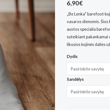
6,90
€
„Be Lenka” barefoot koj
vasaros dienomis. Šios 
austos specialia barefoot
suteikiant pakankamai vi
likusios kojinės dalies 
Dydis
Sandėlys