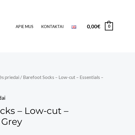
0,00
€
0
APIE MUS
KONTAKTAI
ės priedai
/ Barefoot Socks – Low-cut – Essentials –
dai
cks – Low-cut –
 Grey