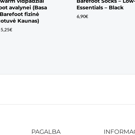
warm vidpadžiai
Barefoot Socks – Low
oot avalynei (Basa
Essentials – Black
Barefoot fizinė
6,90
€
otuvė Kaunas)
Price
5,25
€
range:
4,35€
through
5,25€
PAGALBA
INFORMA