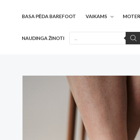
Pereiti
prie
BASA PĖDA BAREFOOT
VAIKAMS
MOTER
turinio
PRODUCTS
NAUDINGA ŽINOTI
SEARCH