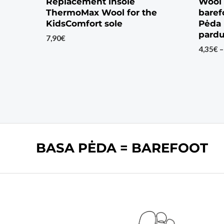
Replacement insole
Wool 
ThermoMax Wool for the
baref
KidsComfort sole
Pėda 
pardu
7,90
€
4,35
€
–
BASA PĖDA = BAREFOOT