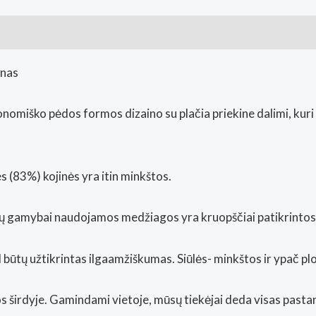
ai (0)
anas
omiško pėdos formos dizaino su plačia priekine dalimi, kuri 
 (83%) kojinės yra itin minkštos.
es jų gamybai naudojamos medžiagos yra kruopščiai patikrint
kad būtų užtikrintas ilgaamžiškumas. Siūlės- minkštos ir ypač 
s širdyje. Gamindami vietoje, mūsų tiekėjai deda visas pasta