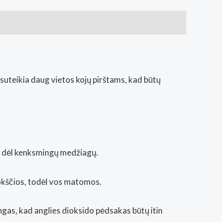
suteikia daug vietos kojų pirštams, kad būtų
os dėl kenksmingų medžiagų.
plokščios, todėl vos matomos.
ngas, kad anglies dioksido pėdsakas būtų itin