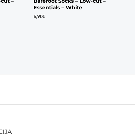
-cut –
Barefoot Socks – Low-cut –
Essentials – White
6,90
€
CIJA