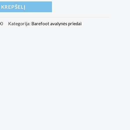
Į KREPŠELĮ
00
Kategorija:
Barefoot avalynės priedai