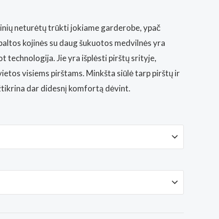
inių neturėtų trūkti jokiame garderobe, ypač
baltos kojinės su daug šukuotos medvilnės yra
 technologija. Jie yra išplėsti pirštų srityje,
etos visiems pirštams. Minkšta siūlė tarp pirštų ir
užtikrina dar didesnį komfortą dėvint.