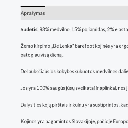
Aprašymas
Papildoma informacija
Atsiliepim
Sudėtis
: 83% medvilnė, 15% poliamidas, 2% elast
Žemo kirpimo „Be Lenka” barefoot kojinės yra ergon
patogiau visą dieną.
Dėl aukščiausios kokybės šukuotos medvilnės dalies
Jos yra 100% saugūs jūsų sveikatai ir aplinkai, n
Dalys ties kojų pirštais ir kulnu yra sustiprintos, 
Kojinės yra pagamintos Slovakijoje, pačioje Europo