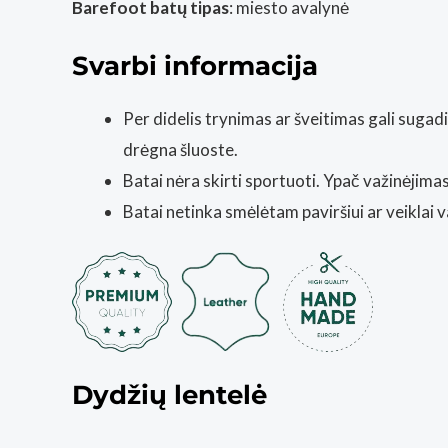
Barefoot batų tipas
: miesto avalynė
Svarbi informacija
Per didelis trynimas ar šveitimas gali suga
drėgna šluoste.
Batai nėra skirti sportuoti. Ypač važinėjimas 
Batai netinka smėlėtam paviršiui ar veiklai
Dydžių lentelė