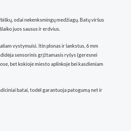
kybiškų, odai nekenksmingų medžiagų. Batų viršus
aiko juos sausus ir erdvius.
liam vystymuisi. Itin plonas ir lankstus, 6 mm
padidėja sensorinis grįžtamasis ryšys (geresnei
uose, bet kokioje miesto aplinkoje bei kasdieniam
tradiciniai batai, todėl garantuoja patogumą net ir