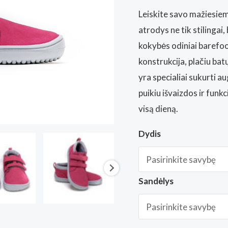
Leiskite savo mažiesiem
atrodys ne tik stilingai,
kokybės odiniai barefo
konstrukcija, plačiu bat
yra specialiai sukurti 
puikiu išvaizdos ir funk
visą dieną.
Dydis
Sandėlys