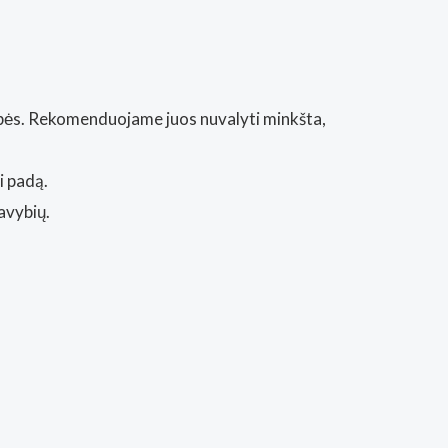
kybės. Rekomenduojame juos nuvalyti minkšta,
i padą.
avybių.