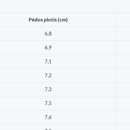
Pėdos plotis (cm)
6,8
6,9
7,1
7,2
7,3
7,5
7,6