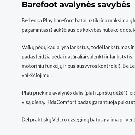
Barefoot avalynės savybės
Be Lenka Play barefoot batai užtikrina maksimalų k
pagamintas iš aukščiausios kokybės nubuko odos, kad
Vaikų pėdų kaulai yra lankstūs, todėl lankstumas i
padas leidžia pėdai natūraliai sulenkti ir lankstyti
motorinių funkcijų ir pusiausvyros kontrolei). Be L
vaikščiojimui.
Plati priekinė avalynės dalis (plati „pirštų dėžė”) le
visą dieną. KidsComfort padas garantuoja puikų st
Dėl praktiškų Velcro užsegimų batus galima priveržti