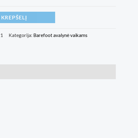
Į KREPŠELĮ
91
Kategorija:
Barefoot avalynė vaikams