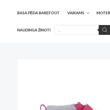
Pereiti
prie
BASA PĖDA BAREFOOT
VAIKAMS
MOTER
turinio
PRODUCTS
NAUDINGA ŽINOTI
SEARCH