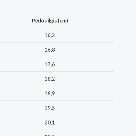
Pėdos ilgis (cm)
16,2
16,8
17,6
18,2
18,9
19,5
20,1