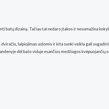
dinti batų dizainą. Tačiau tai nedaro įtakos ir nesumažina ko
dviračiu, laipiojimas uolomis ir kita sunki veikla gali sugadint
 vandenyje dėl bato viduje esančios medžiagos kvėpuojančių s