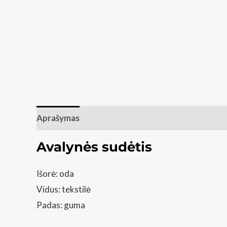
Aprašymas
Papildoma informacija
Atsiliepim
Avalynės sudėtis
Išorė: oda
Vidus: tekstilė
Padas: guma