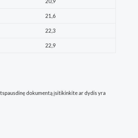
20,9
21,6
22,3
22,9
Atspausdinę dokumentą įsitikinkite ar dydis yra