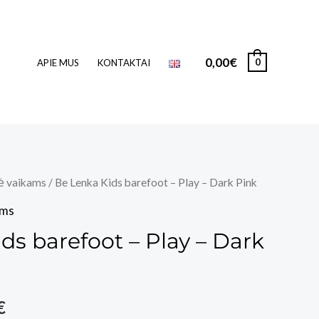
0,00
€
0
APIE MUS
KONTAKTAI
ė vaikams
/ Be Lenka Kids barefoot – Play – Dark Pink
ams
ds barefoot – Play – Dark
Price
€