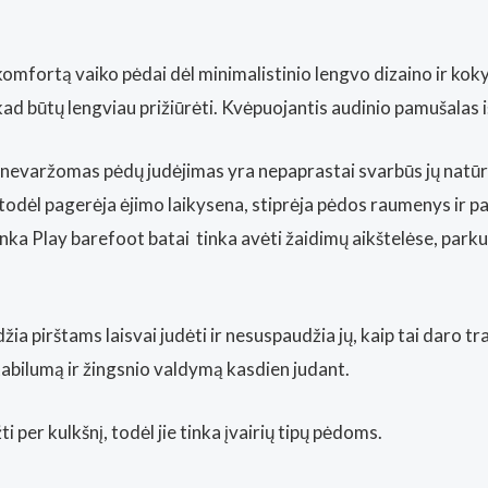
omfortą vaiko pėdai dėl minimalistinio lengvo dizaino ir ko
 būtų lengviau prižiūrėti. Kvėpuojantis audinio pamušalas išl
r nevaržomas pėdų judėjimas yra nepaprastai svarbūs jų natūra
s, todėl pagerėja ėjimo laikysena, stiprėja pėdos raumenys ir 
enka Play barefoot batai tinka avėti žaidimų aikštelėse, park
idžia pirštams laisvai judėti ir nesuspaudžia jų, kaip tai daro 
abilumą ir žingsnio valdymą kasdien judant.
 per kulkšnį, todėl jie tinka įvairių tipų pėdoms.