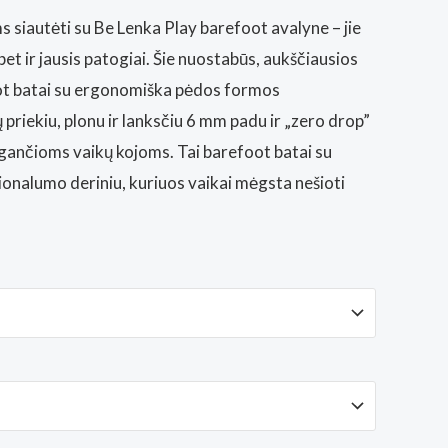
range:
s siautėti su Be Lenka Play barefoot avalyne – jie
 bet ir jausis patogiai. Šie nuostabūs, aukščiausios
65,00€
ot batai su ergonomiška pėdos formos
through
ų priekiu, plonu ir lanksčiu 6 mm padu ir „zero drop”
augančioms vaikų kojoms. Tai barefoot batai su
74,90€
cionalumo deriniu, kuriuos vaikai mėgsta nešioti