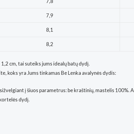
7,8
7,9
8,1
8,2
1,2 cm, tai suteiks jums idealų batų dydį.
nkite, koks yra Jums tinkamas Be Lenka avalynės dydis:
sižvelgiant į šiuos parametrus: be kraštinių, mastelis 100%. 
kortelės dydį.