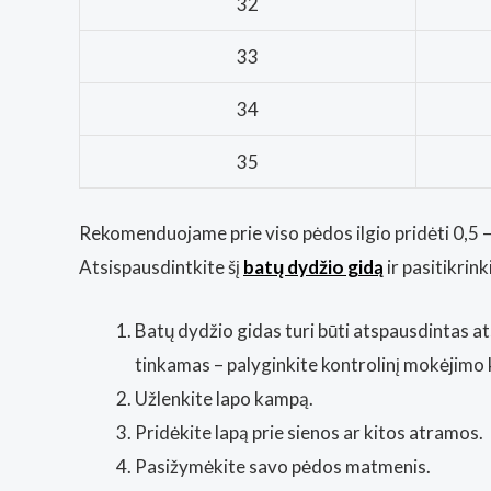
32
33
34
35
Rekomenduojame prie viso pėdos ilgio pridėti 0,5 – 
Atsispausdintkite šį
batų dydžio gidą
ir pasitikri
Batų dydžio gidas turi būti atspausdintas at
tinkamas – palyginkite kontrolinį mokėjimo 
Užlenkite lapo kampą.
Pridėkite lapą prie sienos ar kitos atramos.
Pasižymėkite savo pėdos matmenis.