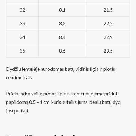
32
8,1
21,5
33
8,2
22,2
34
8,4
22,9
35
8,6
23,5
Dydžių lentelėje nurodomas batų vidinis ilgis ir plotis
centimetrais.
Prie bendro vaiko pėdos ilgio rekomenduojame pridėti
papildomą 0,5 – 1 cm, kuris suteiks jums idealų batų dydį
jūsų vaikui.