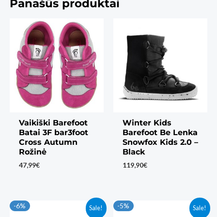
Panašūs produktai
Vaikiški Barefoot
Winter Kids
Batai 3F bar3foot
Barefoot Be Lenka
Cross Autumn
Snowfox Kids 2.0 –
Rožinė
Black
47,99
€
119,90
€
-6%
-5%
Sale!
Sale!