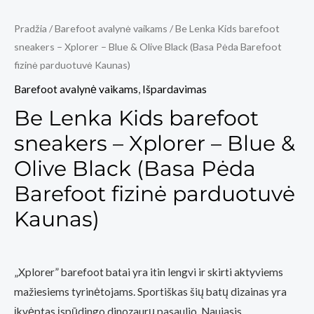
Pradžia
/
Barefoot avalynė vaikams
/ Be Lenka Kids barefoot
sneakers – Xplorer – Blue & Olive Black (Basa Pėda Barefoot
fizinė parduotuvė Kaunas)
Barefoot avalynė vaikams
,
Išpardavimas
Be Lenka Kids barefoot
sneakers – Xplorer – Blue &
Olive Black (Basa Pėda
Barefoot fizinė parduotuvė
Kaunas)
„Xplorer” barefoot batai yra itin lengvi ir skirti aktyviems
mažiesiems tyrinėtojams. Sportiškas šių batų dizainas yra
įkvėptas įspūdingo dinozaurų pasaulio. Naujasis