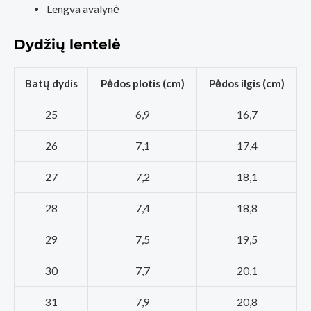
Lengva avalynė
Dydžių lentelė
Batų dydis
Pėdos plotis (cm)
Pėdos ilgis (cm)
25
6,9
16,7
26
7,1
17,4
27
7,2
18,1
28
7,4
18,8
29
7,5
19,5
30
7,7
20,1
31
7,9
20,8