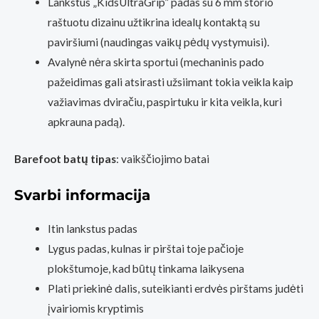
Lankstus „KidsUltraGrip” padas su 6 mm storio
raštuotu dizainu užtikrina idealų kontaktą su
paviršiumi (naudingas vaikų pėdų vystymuisi).
Avalynė nėra skirta sportui (mechaninis pado
pažeidimas gali atsirasti užsiimant tokia veikla kaip
važiavimas dviračiu, paspirtuku ir kita veikla, kuri
apkrauna padą).
Barefoot batų tipas
: vaikščiojimo batai
Svarbi informacija
Itin lankstus padas
Lygus padas, kulnas ir pirštai toje pačioje
plokštumoje, kad būtų tinkama laikysena
Plati priekinė dalis, suteikianti erdvės pirštams judėti
įvairiomis kryptimis