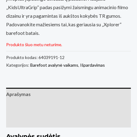
„KidsUltraGrip” padas pasižymi žaismingu animacinio filmo
dizainu ir yra pagamintas iš aukštos kokybės TR gumos.
Padovanokite mažiesiems tai, kas geriausia su „Xplorer”
barefoot batais.
Produkto šiuo metu neturime.
Produkto kodas:
64039191-12
Kategorijos:
Barefoot avalynė vaikams
,
Išpardavimas
Aprašymas
Papildoma informacija
Atsiliepimai (0)
Avalynės sudėtis