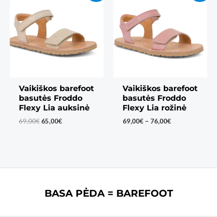
Vaikiškos barefoot
Vaikiškos barefoot
basutės Froddo
basutės Froddo
Flexy Lia auksinė
Flexy Lia rožinė
Original
Current
Price
69,00
€
65,00
€
69,00
€
–
76,00
€
price
price
range:
was:
is:
69,00€
69,00€.
65,00€.
through
76,00€
BASA PĖDA = BAREFOOT