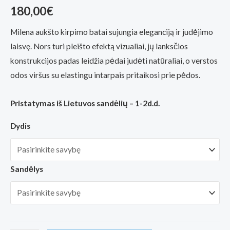
5.00
iš 5
180,00
€
(viso
įvertinimų:
)
Milena aukšto kirpimo batai sujungia eleganciją ir judėjimo
laisvę. Nors turi pleišto efektą vizualiai, jų lanksčios
konstrukcijos padas leidžia pėdai judėti natūraliai, o verstos
odos viršus su elastingu intarpais pritaikosi prie pėdos.
Pristatymas iš Lietuvos sandėlių – 1-2d.d.
Dydis
Sandėlys