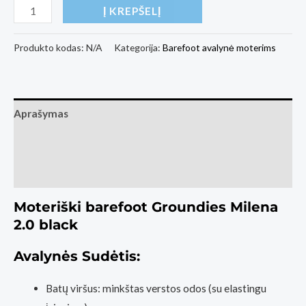
produkto
Į KREPŠELĮ
kiekis:
Moteriški
Produkto kodas:
N/A
Kategorija:
Barefoot avalynė moterims
barefoot
Groundies
Milena
Aprašymas
2.0
black
Papildoma informacija
Atsiliepimai (1)
Moteriški barefoot Groundies Milena
2.0 black
Avalynės Sudėtis:
Batų viršus: minkštas verstos odos (su elastingu