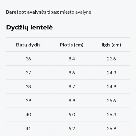
Barefoot avalynės tipas:
miesto avalynė
Dydžių lentelė
Batų dydis
Plotis (cm)
Ilgis (cm)
36
8,4
23,6
37
8,6
24,3
38
8,7
24,9
39
8,9
25,6
40
9,0
26,3
41
9,2
26,9