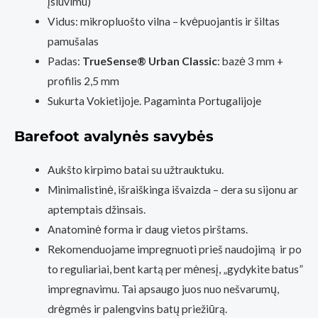
įsiuvimu)
Vidus: mikropluošto vilna – kvėpuojantis ir šiltas
pamušalas
Padas:
TrueSense® Urban Classic
: bazė 3 mm +
profilis 2,5 mm
Sukurta Vokietijoje. Pagaminta Portugalijoje
Barefoot avalynės savybės
Aukšto kirpimo batai su užtrauktuku.
Minimalistinė, išraiškinga išvaizda – dera su sijonu ar
aptemptais džinsais.
Anatominė forma ir daug vietos pirštams.
Rekomenduojame impregnuoti prieš naudojimą ir po
to reguliariai, bent kartą per mėnesį, „gydykite batus”
impregnavimu. Tai apsaugo juos nuo nešvarumų,
drėgmės ir palengvins batų priežiūrą.