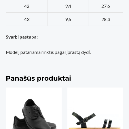
42
9,4
27,6
43
9,6
28,3
Svarbi pastaba:
Modelį patariama rinktis pagal įprastą dydį.
Panašūs produktai