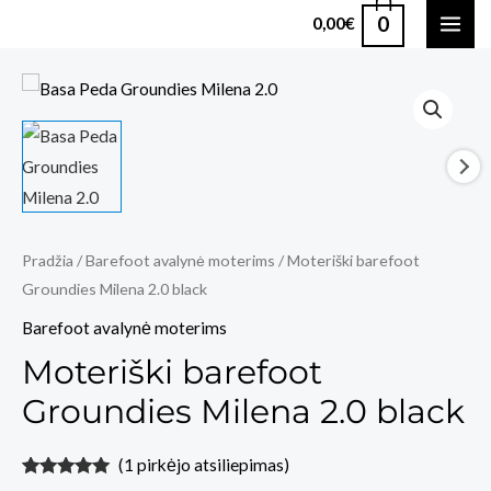
Pereiti
0
0,00
€
MAI
prie
turinio
ME
Pradžia
/
Barefoot avalynė moterims
/ Moteriški barefoot
Groundies Milena 2.0 black
Barefoot avalynė moterims
Moteriški barefoot
Groundies Milena 2.0 black
(
1
pirkėjo atsiliepimas)
Įvertinimas:
1