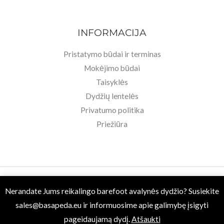
INFORMACIJA
Pristatymo būdai ir terminas
Mokėjimo būdai
Taisyklės
Dydžių lentelės
Privatumo politika
Priežiūra
Copyright © 2026 Basa Pėda Barefoot. Powered by MB BASU.
Nerandate Jums reikalingo barefoot avalynės dydžio? Susiekite
sales@basapeda.eu
ir informuosime apie galimybę įsigyti
pageidaujamą dydį.
Atšaukti