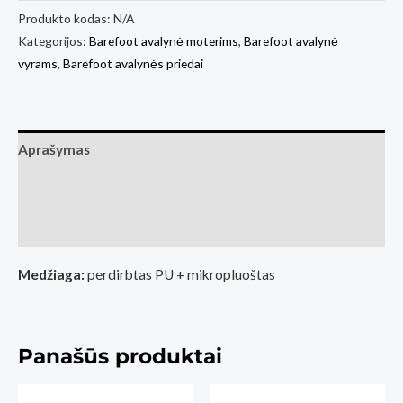
Produkto kodas:
N/A
Kategorijos:
Barefoot avalynė moterims
,
Barefoot avalynė
vyrams
,
Barefoot avalynės priedai
Aprašymas
Papildoma informacija
Atsiliepimai (0)
Medžiaga:
perdirbtas PU + mikropluoštas
Panašūs produktai