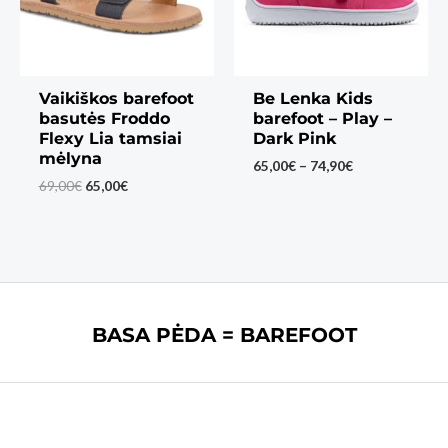
Vaikiškos barefoot
Be Lenka Kids
basutės Froddo
barefoot – Play –
Flexy Lia tamsiai
Dark Pink
mėlyna
Price
65,00
€
–
74,90
€
range:
Original
Current
69,00
€
65,00
€
65,00€
price
price
through
was:
is:
74,90€
69,00€.
65,00€.
BASA PĖDA = BAREFOOT