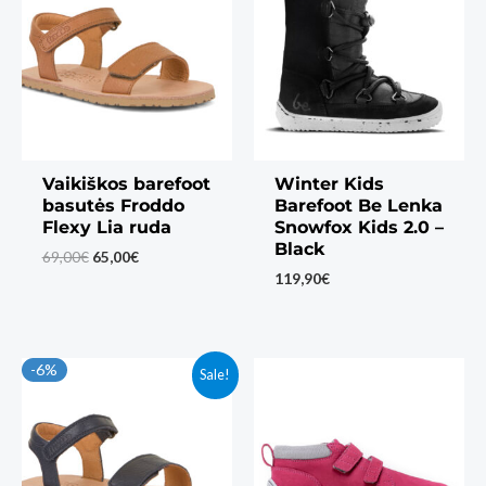
Vaikiškos barefoot
Winter Kids
basutės Froddo
Barefoot Be Lenka
Flexy Lia ruda
Snowfox Kids 2.0 –
Black
Original
Current
69,00
€
65,00
€
price
price
119,90
€
was:
is:
69,00€.
65,00€.
-6%
Sale!