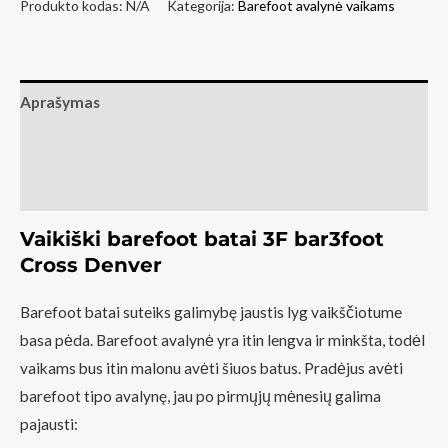
Vaikiški
Produkto kodas:
N/A
Kategorija:
Barefoot avalynė vaikams
Barefoot
Batai
3F
Aprašymas
bar3foot
Cross
Papildoma informacija
Denver
Atsiliepimai (0)
Rožinė
Vaikiški barefoot batai 3F bar3foot
Cross Denver
Barefoot batai suteiks galimybę jaustis lyg vaikščiotume
basa pėda. Barefoot avalynė yra itin lengva ir minkšta, todėl
vaikams bus itin malonu avėti šiuos batus. Pradėjus avėti
barefoot tipo avalynę, jau po pirmųjų mėnesių galima
pajausti: