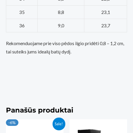
35
8,8
23,1
36
9,0
23,7
Rekomenduojame prie viso pėdos ilgio pridėti 0,8 – 1,2 cm,
tai suteiks jums idealų batų dydį.
Panašūs produktai
-6%
Sale!