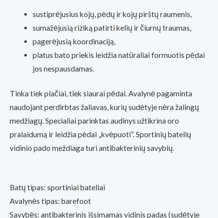
sustiprėjusius kojų, pėdų ir kojų pirštų raumenis,
sumažėjusią riziką patirti kelių ir čiurnų traumas,
pagerėjusią koordinaciją,
platus bato priekis leidžia natūraliai formuotis pėdai
jos nespausdamas.
Tinka tiek plačiai, tiek siaurai pėdai. Avalynė pagaminta
naudojant perdirbtas žaliavas, kurių sudėtyje nėra žalingų
medžiagų. Specialiai parinktas audinys užtikrina oro
pralaidumą ir leidžia pėdai „kvėpuoti”. Sportinių batelių
vidinio pado meždiaga turi antibakterinių savybių.
Batų tipas: sportiniai bateliai
Avalynės tipas: barefoot
Savybės: antibakterinis išsimamas vidinis padas (sudėtyje