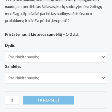
naudojant perdirbtas žaliavas, kurių sudėtyje nėra žalingų
medžiagų. Specialiai parinktas audinys užtikrina oro
pralaidumą ir leidžia pėdai „kvėpuoti”.
Pristatymas iš Lietuvos sandėlių – 1-2 d.d.
Dydis
Sandėlys
produkto
Į KREPŠELĮ
kiekis: