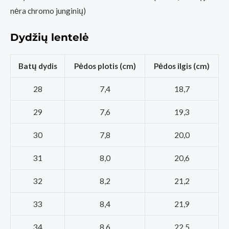
nėra chromo junginių)
Dydžių lentelė
Batų dydis
Pėdos plotis (cm)
Pėdos ilgis (cm)
28
7,4
18,7
29
7,6
19,3
30
7,8
20,0
31
8,0
20,6
32
8,2
21,2
33
8,4
21,9
34
8,6
22,5