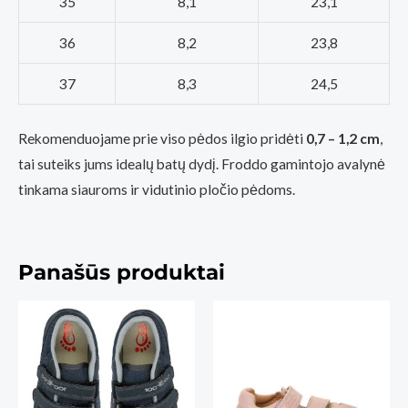
35
8,1
23,1
36
8,2
23,8
37
8,3
24,5
Rekomenduojame prie viso pėdos ilgio pridėti
0,7 – 1,2 cm
,
tai suteiks jums idealų batų dydį. Froddo gamintojo avalynė
tinkama siauroms ir vidutinio pločio pėdoms.
Panašūs produktai