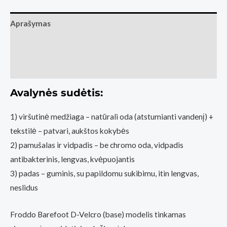
batai
Froddo
Aprašymas
barefoot
D-
Papildoma informacija
Velcro
Atsiliepimai (0)
Ruda
-
Avalynės sudėtis:
Mėlyna
(base)
1) viršutinė medžiaga – natūrali oda (atstumianti vandenį) +
tekstilė – patvari, aukštos kokybės
2) pamušalas ir vidpadis – be chromo oda, vidpadis
antibakterinis, lengvas, kvėpuojantis
3) padas – guminis, su papildomu sukibimu, itin lengvas,
neslidus
Froddo Barefoot D-Velcro (base) modelis tinkamas