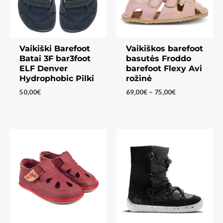
Vaikiški Barefoot
Vaikiškos barefoot
Batai 3F bar3foot
basutės Froddo
ELF Denver
barefoot Flexy Avi
Hydrophobic Pilki
rožinė
Price
50,00
€
69,00
€
–
75,00
€
range:
69,00€
through
75,00€