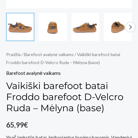
Pradžia
/
Barefoot avalynė vaikams
/ Vaikiški barefoot batai
Froddo barefoot D-Velcro Ruda – Mėlyna (base)
Barefoot avalynė vaikams
Vaikiški barefoot batai
Froddo barefoot D-Velcro
Ruda – Mėlyna (base)
65,99
€
Ypač lankstūs batai, imituojantys buvimą basomis. Vandeniui