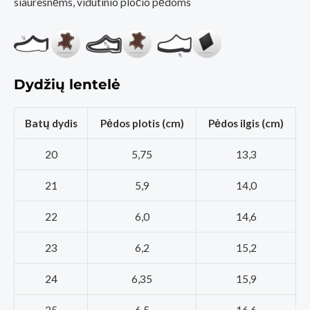
siauresnėms, vidutinio pločio pėdoms
Dydžių lentelė
Batų dydis
Pėdos plotis (cm)
Pėdos ilgis (cm)
20
5,75
13,3
21
5,9
14,0
22
6,0
14,6
23
6,2
15,2
24
6,35
15,9
25
6,5
16,6