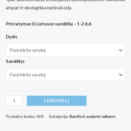
atspari ir ekologiška natūrali oda.
Pristatymas iš Lietuvos sandėlių – 1-2 d.d.
Dydis
Sandėlys
produkto
Į KREPŠELĮ
kiekis:
Vaikiški
Produkto kodas:
N/A
Kategorija:
Barefoot avalynė vaikams
barefoot