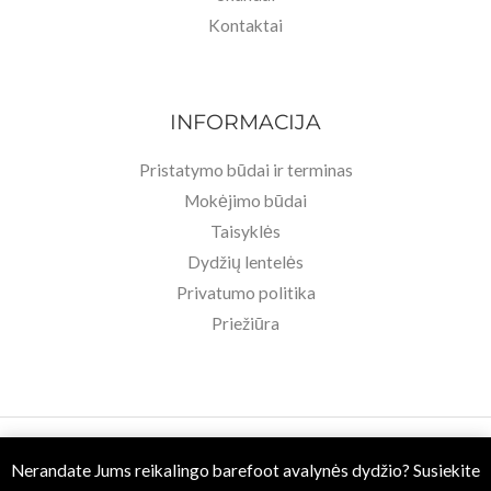
Kontaktai
INFORMACIJA
Pristatymo būdai ir terminas
Mokėjimo būdai
Taisyklės
Dydžių lentelės
Privatumo politika
Priežiūra
Copyright © 2026 Basa Pėda Barefoot. Powered by MB BASU.
Nerandate Jums reikalingo barefoot avalynės dydžio? Susiekite