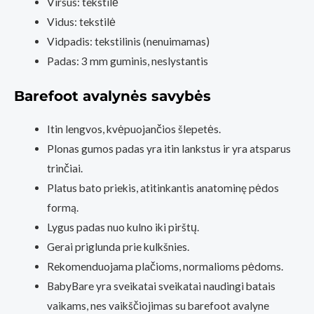
Viršus: tekstilė
Vidus: tekstilė
Vidpadis: tekstilinis (nenuimamas)
Padas: 3 mm guminis, neslystantis
Barefoot avalynės savybės
Itin lengvos, kvėpuojančios šlepetės.
Plonas gumos padas yra itin lankstus ir yra atsparus
trinčiai.
Platus bato priekis, atitinkantis anatominę pėdos
formą.
Lygus padas nuo kulno iki pirštų.
Gerai priglunda prie kulkšnies.
Rekomenduojama plačioms, normalioms pėdoms.
BabyBare yra sveikatai sveikatai naudingi batais
vaikams, nes vaikščiojimas su barefoot avalyne