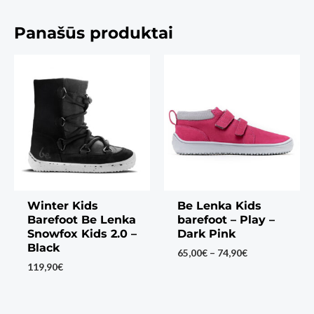
Panašūs produktai
Winter Kids
Be Lenka Kids
Barefoot Be Lenka
barefoot – Play –
Snowfox Kids 2.0 –
Dark Pink
Black
Price
65,00
€
–
74,90
€
range:
119,90
€
65,00€
through
74,90€