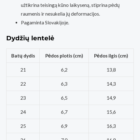
užtikrina teisingą kūno laikyseną, stiprina pėdų
raumenis ir nesukelia jų deformacijos.
Pagaminta Slovakijoje.
Dydžių lentelė
Batų dydis
Pėdos plotis (cm)
Pėdos ilgis (cm)
21
6,2
13,8
22
6,3
14,3
23
6,5
14,9
24
6,7
15,6
25
6,9
16,3