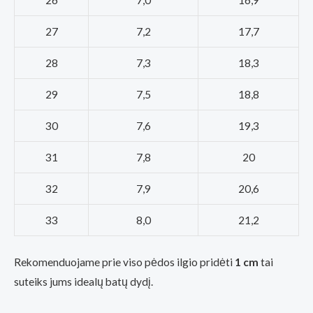
26
7,0
16,9
27
7,2
17,7
28
7,3
18,3
29
7,5
18,8
30
7,6
19,3
31
7,8
20
32
7,9
20,6
33
8,0
21,2
Rekomenduojame prie viso pėdos ilgio pridėti
1 cm
tai
suteiks jums idealų batų dydį.