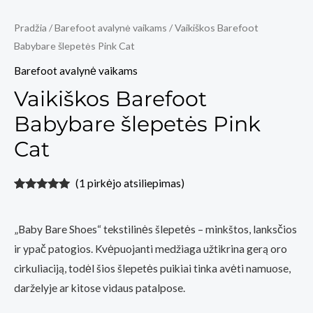
Pradžia
/
Barefoot avalynė vaikams
/ Vaikiškos Barefoot
Babybare šlepetės Pink Cat
Barefoot avalynė vaikams
Vaikiškos Barefoot
Babybare šlepetės Pink
Cat
(
1
pirkėjo atsiliepimas)
Įvertinimas:
1
5.00
iš 5
(viso
„Baby Bare Shoes“ tekstilinės šlepetės – minkštos, lanksčios
įvertinimų:
)
ir ypač patogios. Kvėpuojanti medžiaga užtikrina gerą oro
cirkuliaciją, todėl šios šlepetės puikiai tinka avėti namuose,
darželyje ar kitose vidaus patalpose.