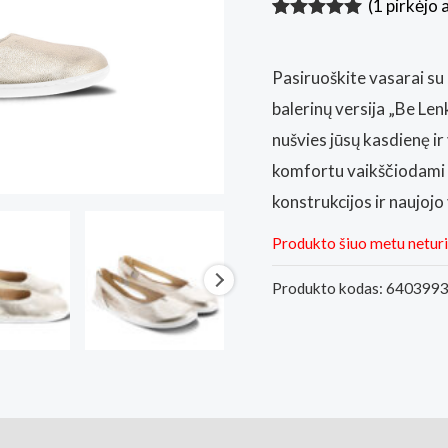
(
1
pirkėjo 
Įvertinimas:
1
5.00
iš 5
(viso
Pasiruoškite vasarai su
įvertinimų:
)
balerinų versija „Be Len
nušvies jūsų kasdienę i
komfortu vaikščiodami d
konstrukcijos ir naujoj
Produkto šiuo metu netur
Produkto kodas:
640399
ai (1)