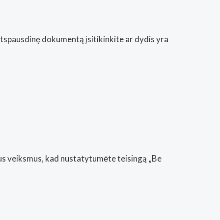
Atspausdinę dokumentą įsitikinkite ar dydis yra
tus veiksmus, kad nustatytumėte teisingą „Be