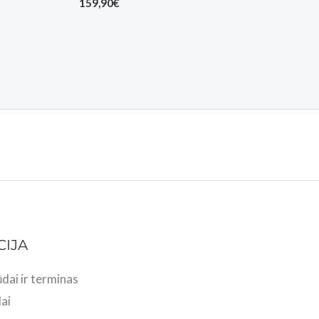
159,90
€
CIJA
dai ir terminas
ai