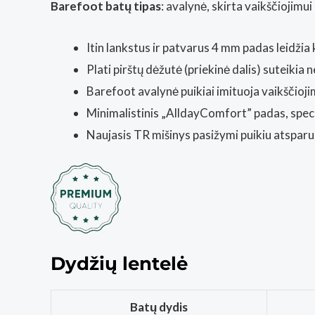
Barefoot batų tipas
: avalynė, skirta vaikščiojimui
Itin lankstus ir patvarus 4 mm padas leidžia k
Plati pirštų dėžutė (priekinė dalis) suteiki
Barefoot avalynė puikiai imituoja vaikščioj
Minimalistinis „AlldayComfort” padas, speci
Naujasis TR mišinys pasižymi puikiu atsparum
Dydžių lentelė
Batų dydis