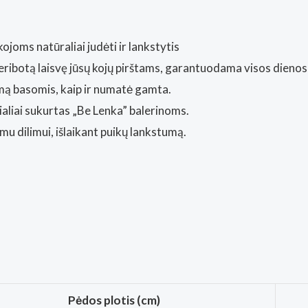
ojoms natūraliai judėti ir lankstytis
a neribotą laisvę jūsų kojų pirštams, garantuodama visos dieno
imą basomis, kaip ir numatė gamta.
aliai sukurtas „Be Lenka” balerinoms.
u dilimui, išlaikant puikų lankstumą.
Pėdos plotis (cm)