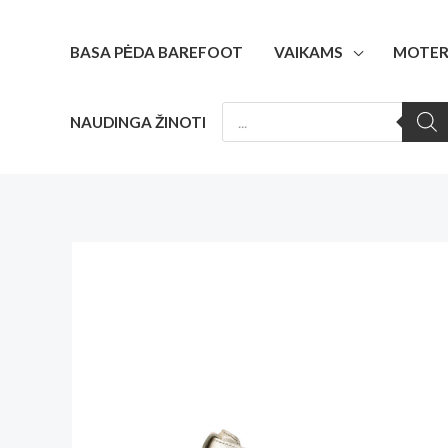
Pereiti
prie
BASA PĖDA BAREFOOT
VAIKAMS
MOTER
turinio
PRODUCTS
NAUDINGA ŽINOTI
SEARCH