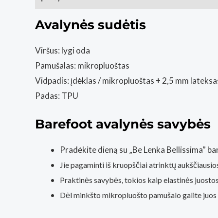
Avalynės sudėtis
Viršus: lygi oda
Pamušalas: mikropluoštas
Vidpadis: įdėklas / mikropluoštas + 2,5 mm lateksa
Padas: TPU
Barefoot avalynės savybės
Pradėkite dieną su „Be Lenka Bellissima” bar
Jie pagaminti iš kruopščiai atrinktų aukščiausio
Praktinės savybės, tokios kaip elastinės juostos š
Dėl minkšto mikropluošto pamušalo galite juos dėv