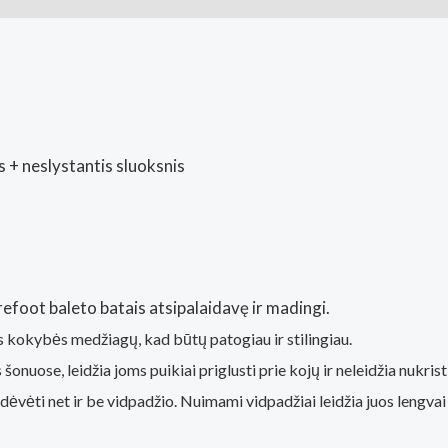
s + neslystantis sluoksnis
efoot baleto batais atsipalaidavę ir madingi.
s kokybės medžiagų, kad būtų patogiau ir stilingiau.
onuose, leidžia joms puikiai priglusti prie kojų ir neleidžia nukrist
ėti net ir be vidpadžio. Nuimami vidpadžiai leidžia juos lengvai va