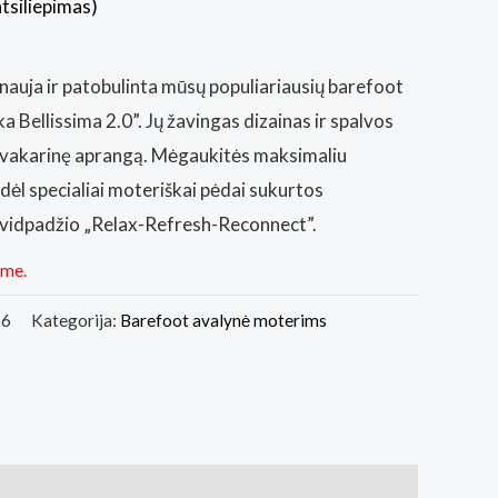
atsiliepimas)
 nauja ir patobulinta mūsų populiariausių barefoot
ka Bellissima 2.0”. Jų žavingas dizainas ir spalvos
r vakarinę aprangą. Mėgaukitės maksimaliu
ėl specialiai moteriškai pėdai sukurtos
o vidpadžio „Relax-Refresh-Reconnect”.
ime.
36
Kategorija:
Barefoot avalynė moterims