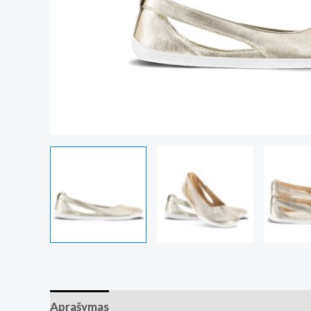
Aprašymas
Papildoma informacija
Atsiliepim