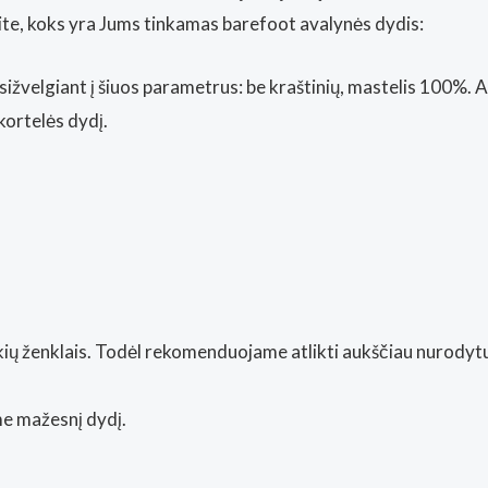
nkite, koks yra Jums tinkamas barefoot avalynės dydis:
sižvelgiant į šiuos parametrus: be kraštinių, mastelis 100%. 
kortelės dydį.
rekių ženklais. Todėl rekomenduojame atlikti aukščiau nurody
e mažesnį dydį.