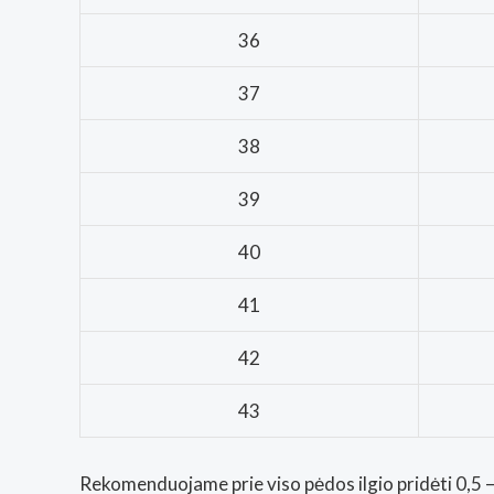
36
37
38
39
40
41
42
43
Rekomenduojame prie viso pėdos ilgio pridėti 0,5 – 