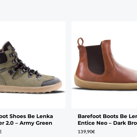
oot Shoes Be Lenka
Barefoot Boots Be Le
r 2.0 – Army Green
Entice Neo – Dark Br
€
139,90
€