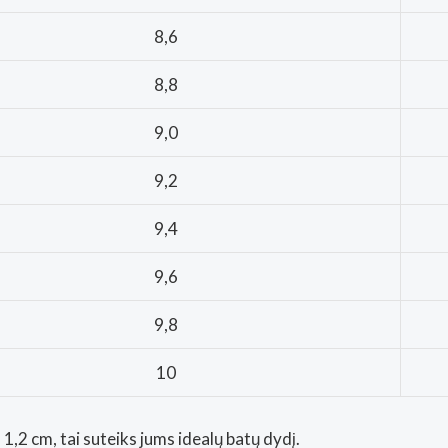
8,6
8,8
9,0
9,2
9,4
9,6
9,8
10
1,2 cm, tai suteiks jums idealų batų dydį.