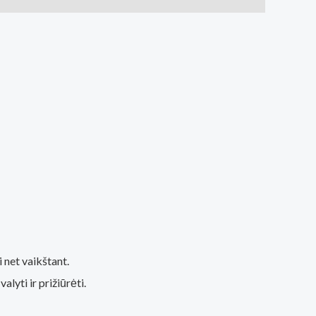
i net vaikštant.
lyti ir prižiūrėti.