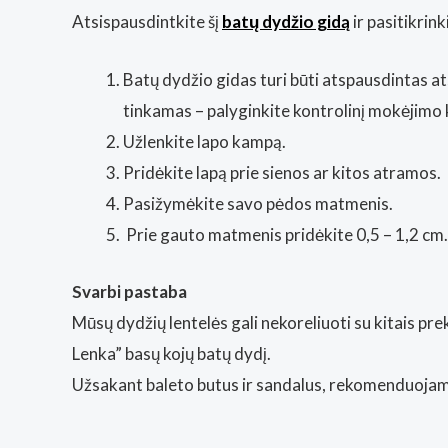
Atsispausdintkite šį
batų dydžio gidą
ir pasitikri
Batų dydžio gidas turi būti atspausdintas at
tinkamas – palyginkite kontrolinį mokėjimo 
Užlenkite lapo kampą.
Pridėkite lapą prie sienos ar kitos atramos.
Pasižymėkite savo pėdos matmenis.
Prie gauto matmenis pridėkite 0,5 – 1,2 cm.
Svarbi pastaba
Mūsų dydžių lentelės gali nekoreliuoti su kitais p
Lenka” basų kojų batų dydį.
Užsakant baleto butus ir sandalus, rekomenduojam