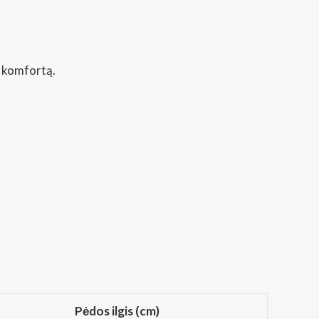
s komfortą.
Pėdos ilgis (cm)