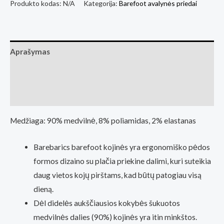
Barebarics
Produkto kodas:
N/A
Kategorija:
Barefoot avalynės priedai
-
Barefoot
Socks
Aprašymas
-
No-
Papildoma informacija
Show
Atsiliepimai (0)
-
White
Medžiaga: 90% medvilnė, 8% poliamidas, 2% elastanas
-
3
Barebarics barefoot kojinės yra ergonomiško pėdos
pack
formos dizaino su plačia priekine dalimi, kuri suteikia
daug vietos kojų pirštams, kad būtų patogiau visą
dieną.
Dėl didelės aukščiausios kokybės šukuotos
medvilnės dalies (90%) kojinės yra itin minkštos.