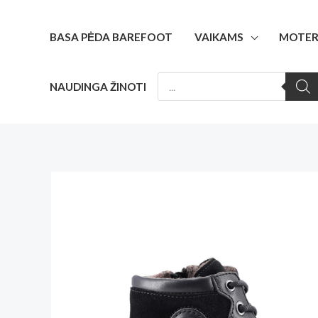
Pereiti
prie
BASA PĖDA BAREFOOT
VAIKAMS
MOTER
turinio
PRODUCTS
NAUDINGA ŽINOTI
SEARCH