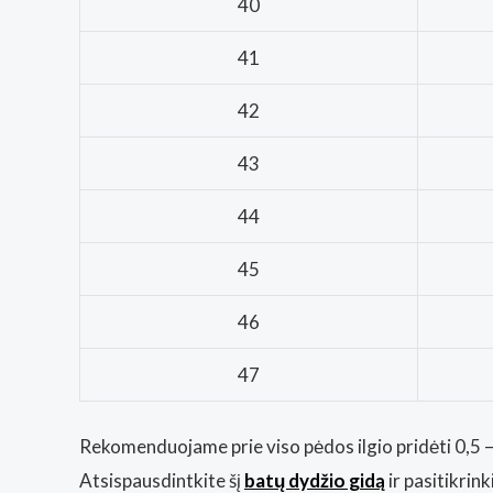
40
41
42
43
44
45
46
47
Rekomenduojame prie viso pėdos ilgio pridėti 0,5 – 
Atsispausdintkite šį
batų dydžio gidą
ir pasitikrin