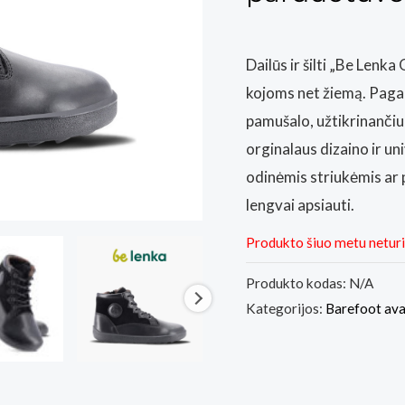
Dailūs ir šilti „Be Lenka
kojoms net žiemą. Pagami
pamušalo, užtikrinančiu
orginalaus dizaino ir uni
odinėmis striukėmis ar 
lengvai apsiauti.
Produkto šiuo metu netur
Produkto kodas:
N/A
Kategorijos:
Barefoot av