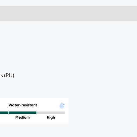
ai (0)
as (PU)