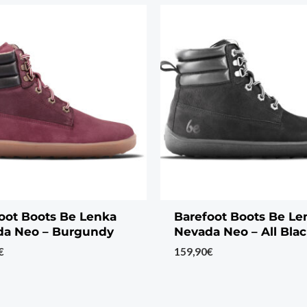
oot Boots Be Lenka
Barefoot Boots Be Le
da Neo – Burgundy
Nevada Neo – All Bla
€
159,90
€