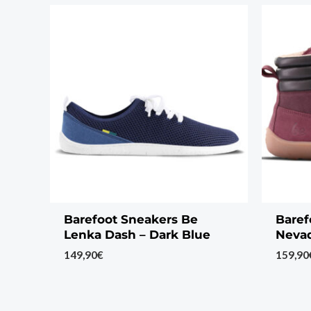
Barefoot Sneakers Be
Baref
Lenka Dash – Dark Blue
Neva
149,90
€
159,90