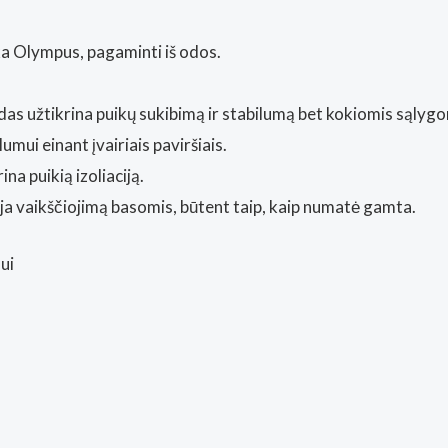
nka Olympus, pagaminti iš odos.
das užtikrina puikų sukibimą ir stabilumą bet kokiomis sąlygo
ui einant įvairiais paviršiais.
ina puikią izoliaciją.
oja vaikščiojimą basomis, būtent taip, kaip numatė gamta.
ui