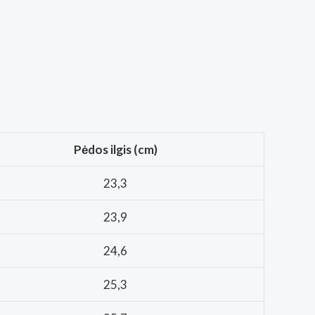
Pėdos ilgis (cm)
23,3
23,9
24,6
25,3