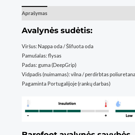
Aprašymas
Papildoma informacija
Atsiliepim
Avalynės sudėtis:
Viršus: Nappa oda / Šlifuota oda
Pamušalas: flysas
Padas: guma (DeepGrip)
Vidpadis (nuimamas): vilna / perdirbtas poliuretan
Pagaminta Portugalijoje (rankų darbas)
Barefoot avalynės savybės