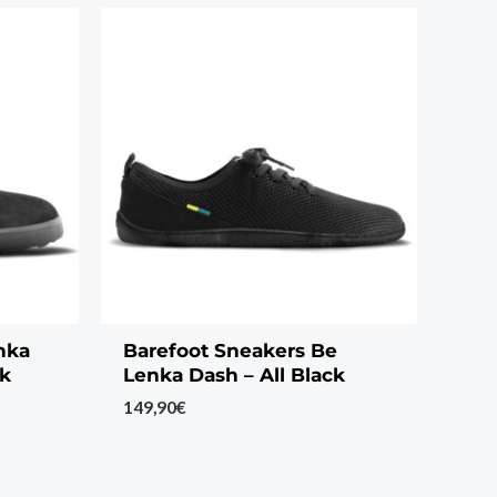
nka
Barefoot Sneakers Be
ck
Lenka Dash – All Black
149,90
€