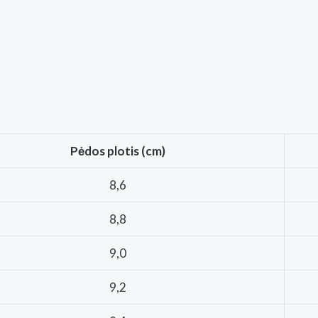
Pėdos plotis (cm)
8,6
8,8
9,0
9,2