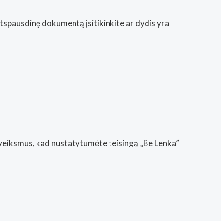
Atspausdinę dokumentą įsitikinkite ar dydis yra
s veiksmus, kad nustatytumėte teisingą „Be Lenka”