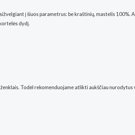
sižvelgiant į šiuos parametrus: be kraštinių, mastelis 100%. 
kortelės dydį.
ių ženklais. Todėl rekomenduojame atlikti aukščiau nurodytu