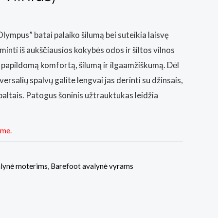
 Olympus” batai palaiko šilumą bei suteikia laisvę
nti iš aukščiausios kokybės odos ir šiltos vilnos
 papildomą komfortą, šilumą ir ilgaamžiškumą. Dėl
versalių spalvų galite lengvai jas derinti su džinsais,
paltais. Patogus šoninis užtrauktukas leidžia
ime.
alynė moterims
,
Barefoot avalynė vyrams