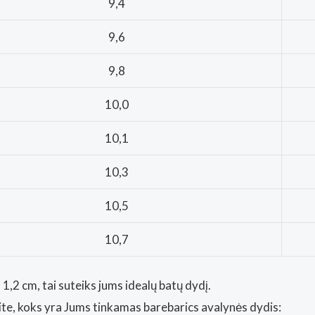
9,4
9,6
9,8
10,0
10,1
10,3
10,5
10,7
1,2 cm, tai suteiks jums idealų batų dydį.
kite, koks yra Jums tinkamas barebarics avalynės dydis: