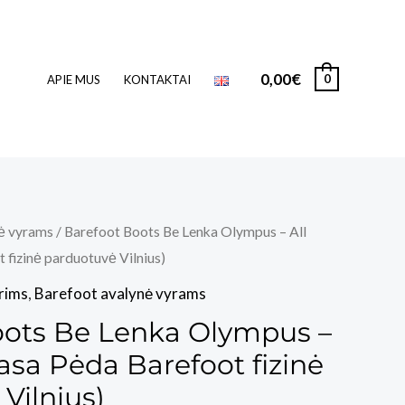
0,00
€
0
APIE MUS
KONTAKTAI
ė vyrams
/ Barefoot Boots Be Lenka Olympus – All
 fizinė parduotuvė Vilnius)
rims
,
Barefoot avalynė vyrams
oots Be Lenka Olympus –
Basa Pėda Barefoot fizinė
Vilnius)