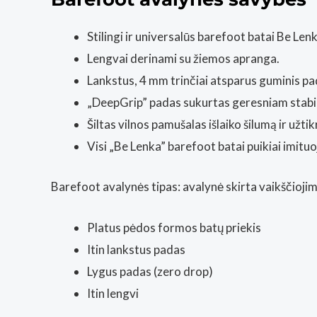
Stilingi ir universalūs barefoot batai Be Le
Lengvai derinami su žiemos apranga.
Lankstus, 4 mm trinčiai atsparus guminis pa
„DeepGrip” padas sukurtas geresniam stabilum
Šiltas vilnos pamušalas išlaiko šilumą ir užtikr
Visi „Be Lenka” barefoot batai puikiai imitu
Barefoot avalynės tipas: avalynė skirta vaikščiojim
Platus pėdos formos batų priekis
Itin lankstus padas
Lygus padas (zero drop)
Itin lengvi