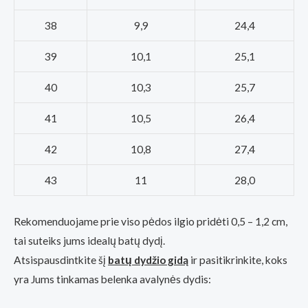
38
9,9
24,4
39
10,1
25,1
40
10,3
25,7
41
10,5
26,4
42
10,8
27,4
43
11
28,0
Rekomenduojame prie viso pėdos ilgio pridėti 0,5 – 1,2 cm,
tai suteiks jums idealų batų dydį.
Atsispausdintkite šį
batų dydžio gidą
ir pasitikrinkite, koks
yra Jums tinkamas belenka avalynės dydis: