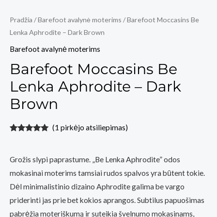
Pradžia
/
Barefoot avalynė moterims
/ Barefoot Moccasins Be
Lenka Aphrodite – Dark Brown
Barefoot avalynė moterims
Barefoot Moccasins Be
Lenka Aphrodite – Dark
Brown
(
1
pirkėjo atsiliepimas)
Įvertinimas:
1
5.00
iš 5
(viso
Grožis slypi paprastume. „Be Lenka Aphrodite” odos
įvertinimų:
)
mokasinai moterims tamsiai rudos spalvos yra būtent tokie.
Dėl minimalistinio dizaino Aphrodite galima be vargo
priderinti jas prie bet kokios aprangos. Subtilus papuošimas
pabrėžia moteriškumą ir suteikia švelnumo mokasinams,