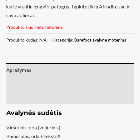
kurie yra itin lengvi ir patogūs. Tapkite tikra Afrodite sau ir
savo aplinkai.
Produkto šiuo metu neturime.
Produkto kodas:
N/A
Kategorija:
Barefoot avalynė moterims
Aprašymas
Papildoma informacija
Atsiliepimai (1)
Avalynės sudėtis
Viršutinis: oda (veliūrinis)
Pamušalas: oda + tekstilė