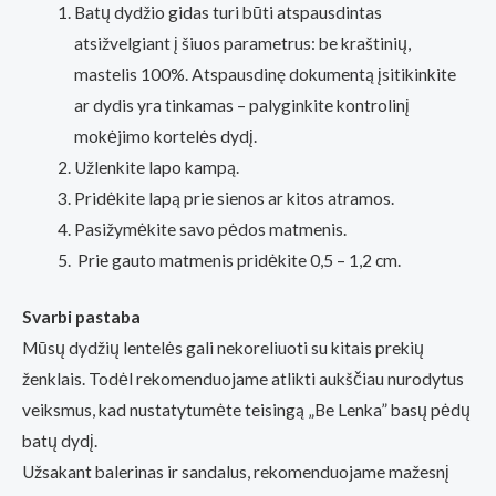
Batų dydžio gidas turi būti atspausdintas
atsižvelgiant į šiuos parametrus: be kraštinių,
mastelis 100%. Atspausdinę dokumentą įsitikinkite
ar dydis yra tinkamas – palyginkite kontrolinį
mokėjimo kortelės dydį.
Užlenkite lapo kampą.
Pridėkite lapą prie sienos ar kitos atramos.
Pasižymėkite savo pėdos matmenis.
Prie gauto matmenis pridėkite 0,5 – 1,2 cm.
Svarbi pastaba
Mūsų dydžių lentelės gali nekoreliuoti su kitais prekių
ženklais. Todėl rekomenduojame atlikti aukščiau nurodytus
veiksmus, kad nustatytumėte teisingą „Be Lenka” basų pėdų
batų dydį.
Užsakant balerinas ir sandalus, rekomenduojame mažesnį