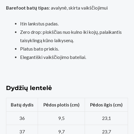
Barefoot batų tipas
: avalynė, skirta vaikščiojimui
Itin lankstus padas.
Zero drop: plokščias nuo kulno iki kojų, palaikantis
taisyklingą kūno laikyseną.
Platus bato priekis.
Elegantiški vaikščiojimo bateliai.
Dydžių lentelė
Batų dydis
Pėdos plotis (cm)
Pėdos ilgis (cm)
36
9,5
23,1
37
9,7
23,7