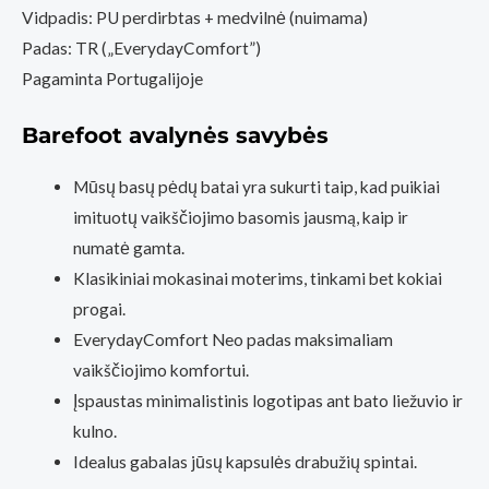
Vidpadis: PU perdirbtas + medvilnė (nuimama)
Padas: TR („EverydayComfort”)
Pagaminta Portugalijoje
Barefoot avalynės savybės
Mūsų basų pėdų batai yra sukurti taip, kad puikiai
imituotų vaikščiojimo basomis jausmą, kaip ir
numatė gamta.
Klasikiniai mokasinai moterims, tinkami bet kokiai
progai.
EverydayComfort Neo padas maksimaliam
vaikščiojimo komfortui.
Įspaustas minimalistinis logotipas ant bato liežuvio ir
kulno.
Idealus gabalas jūsų kapsulės drabužių spintai.