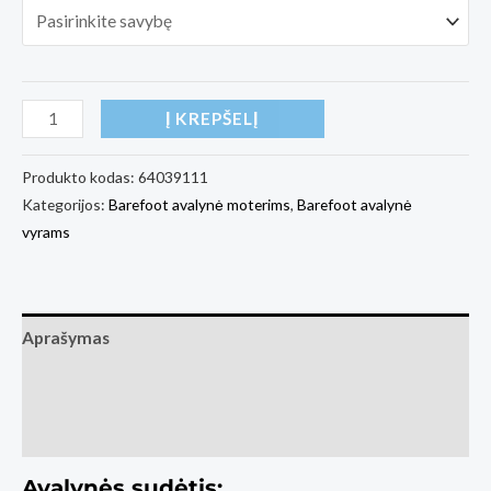
produkto
Į KREPŠELĮ
kiekis:
Barefoot
Produkto kodas:
64039111
Kategorijos:
Barefoot avalynė moterims
,
Barefoot avalynė
Shoes
vyrams
Barebarics
UrbanEdge
-
All
Aprašymas
Black
Papildoma informacija
Atsiliepimai (0)
Avalynės sudėtis: