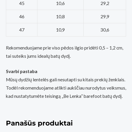
45
10,6
29,2
46
10,8
29,9
47
10,9
30,6
Rekomenduojame prie viso pėdos ilgio pridėti 0,5 – 1,2 cm,
tai suteiks jums idealų batų dydį.
Svarbi pastaba
Mūsų dydžių lentelės gali nesutapti su kitais prekių ženklais.
Todėl rekomenduojame atlikti aukščiau nurodytus veiksmus,
kad nustatytumėte teisingą „Be Lenka” barefoot batų dydį.
Panašūs produktai