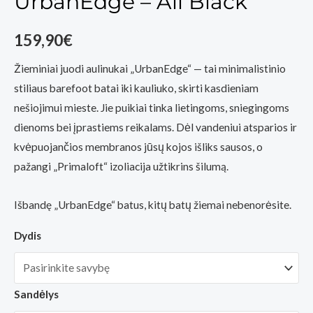
UrbanEdge – All Black
159,90
€
Žieminiai juodi aulinukai „UrbanEdge“ — tai minimalistinio
stiliaus barefoot batai iki kauliuko, skirti kasdieniam
nešiojimui mieste. Jie puikiai tinka lietingoms, sniegingoms
dienoms bei įprastiems reikalams. Dėl vandeniui atsparios ir
kvėpuojančios membranos jūsų kojos išliks sausos, o
pažangi „Primaloft“ izoliacija užtikrins šilumą.
Išbandę „UrbanEdge“ batus, kitų batų žiemai nebenorėsite.
Dydis
Sandėlys