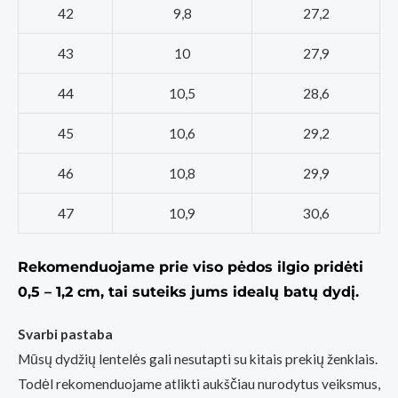
42
9,8
27,2
43
10
27,9
44
10,5
28,6
45
10,6
29,2
46
10,8
29,9
47
10,9
30,6
Rekomenduojame prie viso pėdos ilgio pridėti
0,5 – 1,2 cm,
tai suteiks jums idealų batų dydį.
Svarbi pastaba
Mūsų dydžių lentelės gali nesutapti su kitais prekių ženklais.
Todėl rekomenduojame atlikti aukščiau nurodytus veiksmus,