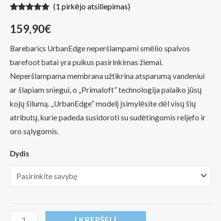
(
1
pirkėjo atsiliepimas)
Įvertinimas:
1
5.00
iš 5
159,90
€
(viso
įvertinimų:
)
Barebarics UrbanEdge neperšlampami smėlio spalvos
barefoot batai yra puikus pasirinkimas žiemai.
Neperšlampama membrana užtikrina atsparumą vandeniui
ar šlapiam sniegui, o „Primaloft” technologija palaiko jūsų
kojų šilumą. „UrbanEdge” modelį įsimylėsite dėl visų šių
atributų, kurie padeda susidoroti su sudėtingomis reljefo ir
oro sąlygomis.
Dydis
produkto
Į KREPŠELĮ