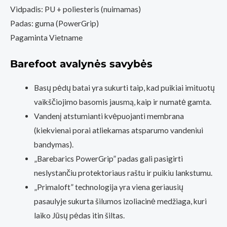
Vidpadis: PU + poliesteris (nuimamas)
Padas: guma (PowerGrip)
Pagaminta Vietname
Barefoot avalynės savybės
Basų pėdų batai yra sukurti taip, kad puikiai imituotų
vaikščiojimo basomis jausmą, kaip ir numatė gamta.
Vandenį atstumianti kvėpuojanti membrana
(kiekvienai porai atliekamas atsparumo vandeniui
bandymas).
„Barebarics PowerGrip” padas gali pasigirti
neslystančiu protektoriaus raštu ir puikiu lankstumu.
„Primaloft” technologija yra viena geriausių
pasaulyje sukurta šilumos izoliacinė medžiaga, kuri
laiko Jūsų pėdas itin šiltas.