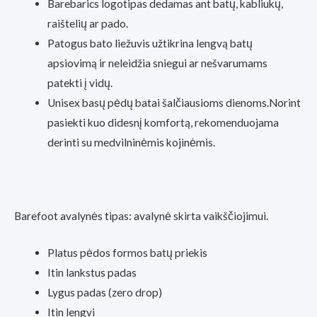
Barebarics logotipas dedamas ant batų, kabliukų,
raištelių ar pado.
Patogus bato liežuvis užtikrina lengvą batų
apsiovimą ir neleidžia sniegui ar nešvarumams
patekti į vidų.
Unisex basų pėdų batai šalčiausioms dienoms.Norint
pasiekti kuo didesnį komfortą, rekomenduojama
derinti su medvilninėmis kojinėmis.
Barefoot avalynės tipas: avalynė skirta vaikščiojimui.
Platus pėdos formos batų priekis
Itin lankstus padas
Lygus padas (zero drop)
Itin lengvi