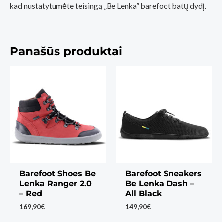
kad nustatytumėte teisingą „Be Lenka” barefoot batų dydį.
Panašūs produktai
Barefoot Shoes Be
Barefoot Sneakers
Lenka Ranger 2.0
Be Lenka Dash –
– Red
All Black
169,90
€
149,90
€