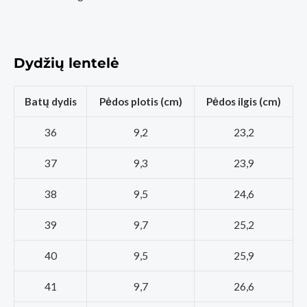
Dydžių lentelė
Batų dydis
Pėdos plotis (cm)
Pėdos ilgis (cm)
36
9,2
23,2
37
9,3
23,9
38
9,5
24,6
39
9,7
25,2
40
9,5
25,9
41
9,7
26,6