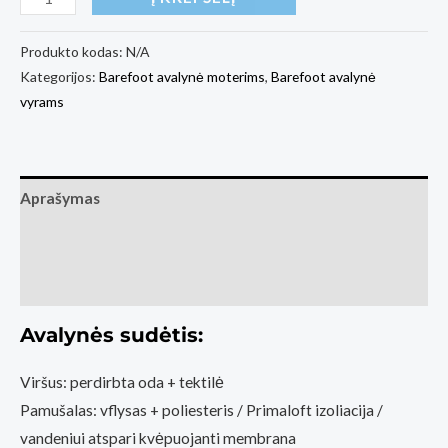
kiekis:
Barefoot
Produkto kodas:
N/A
Kategorijos:
Barefoot avalynė moterims
,
Barefoot avalynė
Shoes
vyrams
Barebarics
UrbanEdge
-
Beige
Aprašymas
(Basa
Papildoma informacija
Pėda
Barefoot
Atsiliepimai (1)
fizinė
parduotuvė
Avalynės sudėtis:
Vilnius)
Viršus: perdirbta oda + tektilė
Pamušalas: vflysas + poliesteris / Primaloft izoliacija /
vandeniui atspari kvėpuojanti membrana