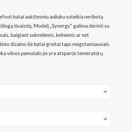
foot batai aukštesniu auliuku suteikia neribotą
ilingą išvaizdą. Modelį „Synergy” galima derinti su
sais, baigiant suknelėmis, kelnėmis ar net
inio dizaino šie batai greitai taps mėgstamiausiais
dėka vilnos pamušalo jie yra atsparūs temeratūrų