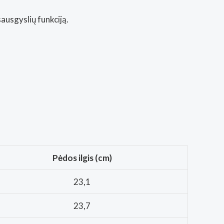
sausgyslių funkciją.
Pėdos ilgis (cm)
23,1
23,7