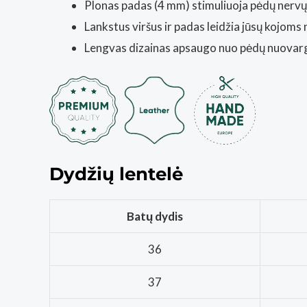
Plonas padas (4 mm) stimuliuoja pėdų nervų g
Lankstus viršus ir padas leidžia jūsų kojoms n
Lengvas dizainas apsaugo nuo pėdų nuovar
Dydžių lentelė
Batų dydis
36
37