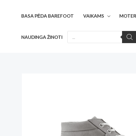
Pereiti
prie
BASA PĖDA BAREFOOT
VAIKAMS
MOTER
turinio
PRODUCTS
NAUDINGA ŽINOTI
SEARCH