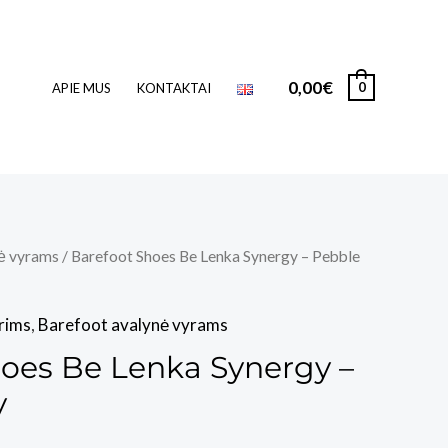
0,00
€
0
APIE MUS
KONTAKTAI
ė vyrams
/ Barefoot Shoes Be Lenka Synergy – Pebble
rims
,
Barefoot avalynė vyrams
hoes Be Lenka Synergy –
y