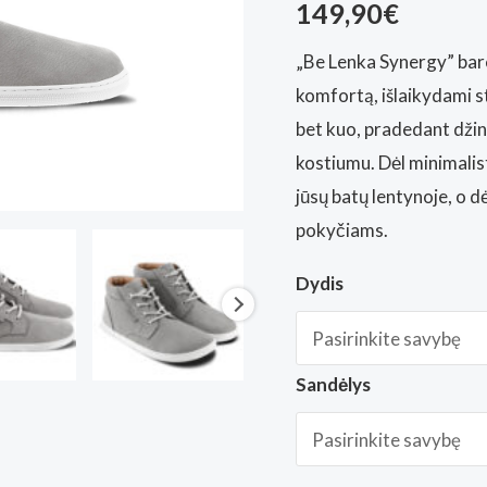
149,90
€
„Be Lenka Synergy” bare
komfortą, išlaikydami st
bet kuo, pradedant džin
kostiumu. Dėl minimalist
jūsų batų lentynoje, o 
pokyčiams.
Dydis
Sandėlys