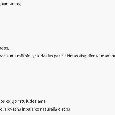
 (nuimamas)
odos.
ialaus mišinio, yra idealus pasirinkimas visą dieną judant b
os kojų pirštų judesiams.
 laikyseną ir palaiko natūralią eiseną.