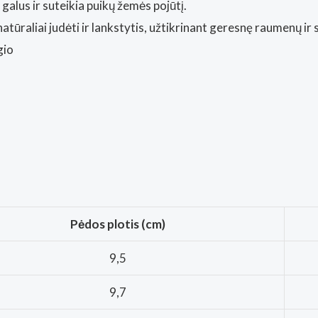
alus ir suteikia puikų žemės pojūtį.
atūraliai judėti ir lankstytis, užtikrinant geresnę raumenų ir 
gio
Pėdos plotis (cm)
9,5
9,7