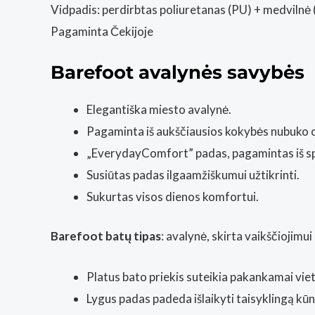
Vidpadis: perdirbtas poliuretanas (PU) + medvilnė
Pagaminta Čekijoje
Barefoot avalynės savybės
Elegantiška miesto avalynė.
Pagaminta iš aukščiausios kokybės nubuko 
„EverydayComfort” padas, pagamintas iš spec
Susiūtas padas ilgaamžiškumui užtikrinti.
Sukurtas visos dienos komfortui.
Barefoot batų tipas
: avalynė, skirta vaikščiojimui
Platus bato priekis suteikia pakankamai viet
Lygus padas padeda išlaikyti taisyklingą kūno