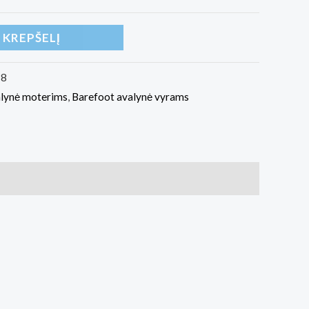
Į KREPŠELĮ
18
alynė moterims
,
Barefoot avalynė vyrams