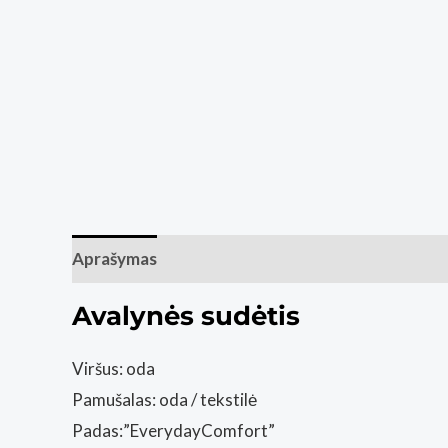
Aprašymas
Papildoma informacija
Atsiliepim
Avalynės sudėtis
Viršus: oda
Pamušalas: oda / tekstilė
Padas:”EverydayComfort”