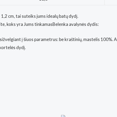
1,2 cm, tai suteiks jums idealų batų dydį.
nkite, koks yra Jums tinkamasBelenka avalynės dydis:
sižvelgiant į šiuos parametrus: be kraštinių, mastelis 100%. 
kortelės dydį.