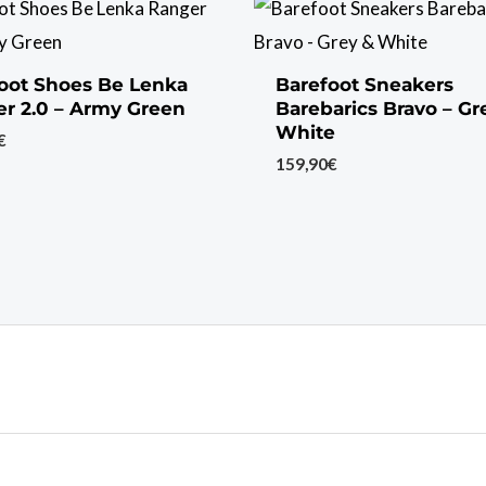
oot Shoes Be Lenka
Barefoot Sneakers
r 2.0 – Army Green
Barebarics Bravo – Gr
White
€
159,90
€