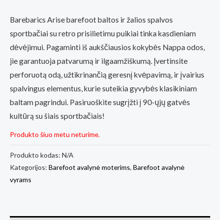
Barebarics Arise barefoot baltos ir žalios spalvos
sportbačiai su retro prisilietimu puikiai tinka kasdieniam
dėvėjimui. Pagaminti iš aukščiausios kokybės Nappa odos,
jie garantuoja patvarumą ir ilgaamžiškumą. Įvertinsite
perforuotą odą, užtikrinančią geresnį kvėpavimą, ir įvairius
spalvingus elementus, kurie suteikia gyvybės klasikiniam
baltam pagrindui. Pasiruoškite sugrįžti į 90-ųjų gatvės
kultūrą su šiais sportbačiais!
Produkto šiuo metu neturime.
Produkto kodas:
N/A
Kategorijos:
Barefoot avalynė moterims
,
Barefoot avalynė
vyrams