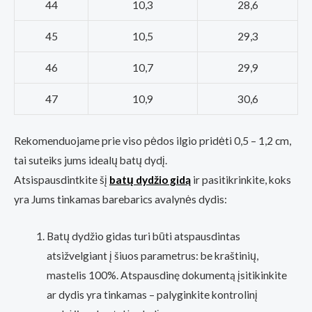
44
10,3
28,6
45
10,5
29,3
46
10,7
29,9
47
10,9
30,6
Rekomenduojame prie viso pėdos ilgio pridėti 0,5 – 1,2 cm,
tai suteiks jums idealų batų dydį.
Atsispausdintkite šį
batų dydžio gidą
ir pasitikrinkite, koks
yra Jums tinkamas barebarics avalynės dydis:
Batų dydžio gidas turi būti atspausdintas
atsižvelgiant į šiuos parametrus: be kraštinių,
mastelis 100%. Atspausdinę dokumentą įsitikinkite
ar dydis yra tinkamas – palyginkite kontrolinį