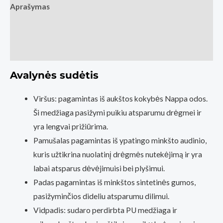
Aprašymas
Papildoma informacija
Atsiliepimai (0)
Avalynės sudėtis
Viršus: pagamintas iš aukštos kokybės Nappa odos.
Ši medžiaga pasižymi puikiu atsparumu drėgmei ir
yra lengvai prižiūrima.
Pamušalas pagamintas iš ypatingo minkšto audinio,
kuris užtikrina nuolatinį drėgmės nutekėjimą ir yra
labai atsparus dėvėjimuisi bei plyšimui.
Padas pagamintas iš minkštos sintetinės gumos,
pasižyminčios dideliu atsparumu dilimui.
Vidpadis: sudaro perdirbta PU medžiaga ir