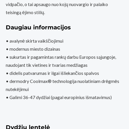
vidpačio, o tai apsaugo nuo kojų nuovargio ir palaiko
teisingą ėjimo stilių.
Daugiau informacijos
• avalynė skirta vaikščiojimui
• modernus miesto dizainas
• sukurtas ir pagamintas rankų darbu Europos sąjungoje,
naudojant tik vietines ir tvarias medžiagas
• didelis patvarumas ir ilgai išliekančios spalvos
• dermodry Coolmax® technologija nuolatiniam drėgmės
nutekėjimui
• Galimi 36-47 dydžiai (pagal europinius išmatavimus)
Dydžių lentelė