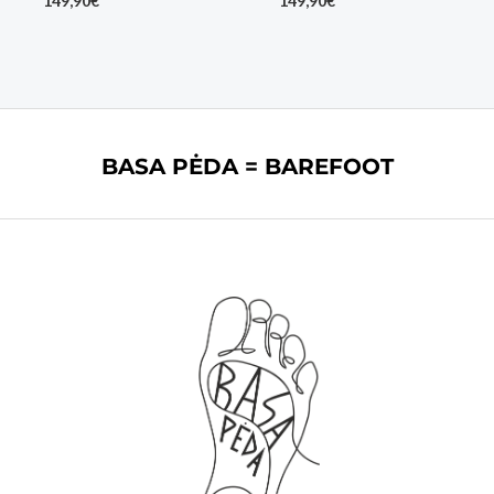
149,90
€
149,90
€
BASA PĖDA = BAREFOOT