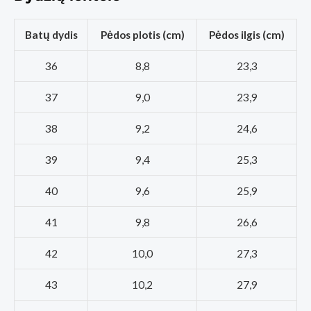
Batų dydis
Pėdos plotis (cm)
Pėdos ilgis (cm)
36
8,8
23,3
37
9,0
23,9
38
9,2
24,6
39
9,4
25,3
40
9,6
25,9
41
9,8
26,6
42
10,0
27,3
43
10,2
27,9