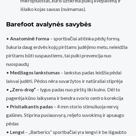
mikropluoštas, kuris užtikrina puikų kvėpavimą ir
išlaiko kojas sausas (nuimamas).
Barefoot avalynės savybės
•
Anatominė forma
– sportbačiai atitinka pėdų formą.
Sukuria daug erdvės kojų pirštams judėjimo metu, neleidžia
pirštams būti suspaustiems, tai puiki prevencija nuo
nuospaudų
•
Medžiagos lankstumas
– lankstus padas leidžia pėdai
laisvai judėti. Pėdos nėra suvaržytos ir natūraliai stiprėja
•
„Zero-drop”
– lygus padas nuo pirštų iiki kulno. Dėl to
pagerėja kūno laikysena ir bendra svorio centro korekcija
•
Prisitaikantis padas
– 4 mm storio stimuliuoja nervų
galūnes. Stiprina pusiausvyrą, reljefo suvokimą ir apsaugo
pėdas
•
Lengvi
– „Barberics“ sportbačiai yra lengvi ir be išgaubto