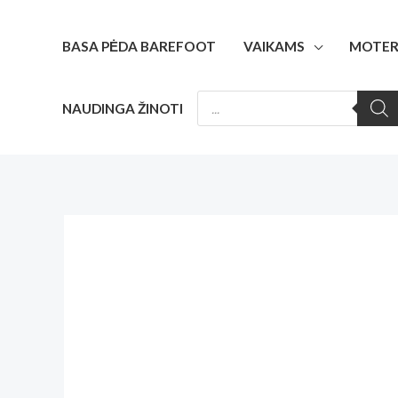
Pereiti
prie
BASA PĖDA BAREFOOT
VAIKAMS
MOTER
turinio
PRODUCTS
NAUDINGA ŽINOTI
SEARCH