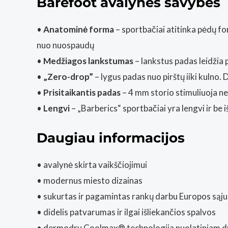
Barefoot avalynės savybės
•
Anatominė forma
– sportbačiai atitinka pėdų fo
nuo nuospaudų
•
Medžiagos lankstumas
– lankstus padas leidžia p
•
„Zero-drop”
– lygus padas nuo pirštų iiki kulno.
•
Prisitaikantis padas
– 4 mm storio stimuliuoja ne
•
Lengvi
– „Barberics“ sportbačiai yra lengvi ir be 
Daugiau informacijos
• avalynė skirta vaikščiojimui
• modernus miesto dizainas
• sukurtas ir pagamintas rankų darbu Europos sąjun
• didelis patvarumas ir ilgai išliekančios spalvos
• dermodry Coolmax® technologija nuolatiniam d