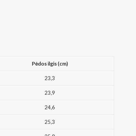
Pėdos ilgis (cm)
23,3
23,9
24,6
25,3