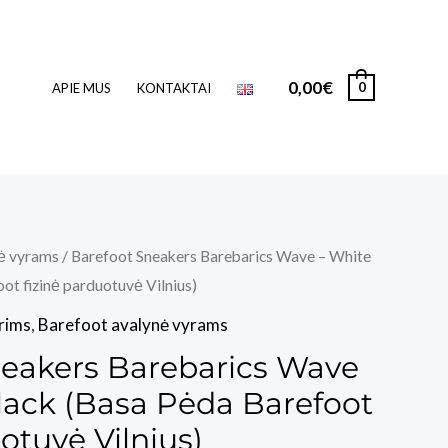
0,00
€
0
APIE MUS
KONTAKTAI
ė vyrams
/ Barefoot Sneakers Barebarics Wave – White
ot fizinė parduotuvė Vilnius)
rims
,
Barefoot avalynė vyrams
neakers Barebarics Wave
lack (Basa Pėda Barefoot
otuvė Vilnius)