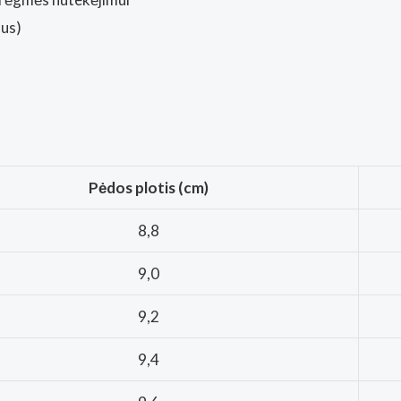
mus)
Pėdos plotis (cm)
8,8
9,0
9,2
9,4