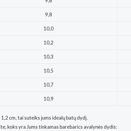
9,6
9,8
10,0
10,2
10,3
10,5
10,7
10,9
1,2 cm, tai suteiks jums idealų batų dydį.
kite, koks yra Jums tinkamas barebarics avalynės dydis: