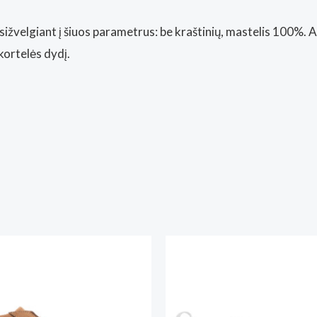
sižvelgiant į šiuos parametrus: be kraštinių, mastelis 100%. 
kortelės dydį.