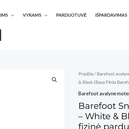
IMS
VYRAMS
PARDUOTUVĖ
IŠPARDAVIMAS
Pradžia
/
Barefoot avalyn
& Black (Basa Pėda Barefo
Barefoot avalynė mote
Barefoot S
– White & B
fizinė pardu