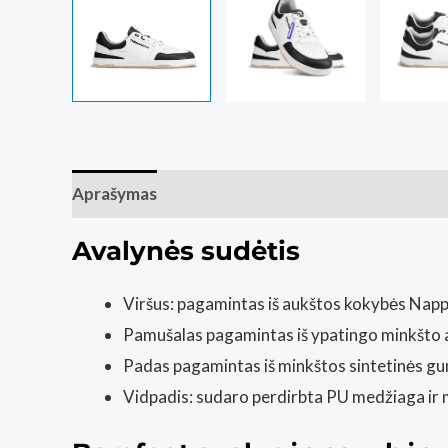
Aprašymas
Papildoma informacija
Atsiliepim
Avalynės sudėtis
Viršus: pagamintas iš aukštos kokybės Nappa
Pamušalas pagamintas iš ypatingo minkšto aud
Padas pagamintas iš minkštos sintetinės gu
Vidpadis: sudaro perdirbta PU medžiaga ir m