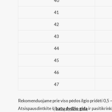
40
41
42
43
44
45
46
47
Rekomenduojame prie viso pėdos ilgio pridėti 0,5 – 
Atsispausdintkite šį
batų dydžio gidą
ir pasitikrin