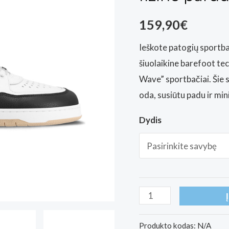
159,90
€
Ieškote patogių sportba
šiuolaikine barefoot te
Wave” sportbačiai. Šie 
oda, susiūtu padu ir min
Dydis
produkto
kiekis:
Barefoot
Produkto kodas:
N/A