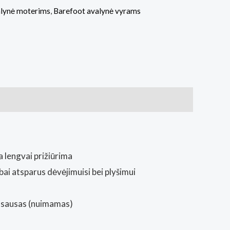
alynė moterims
,
Barefoot avalynė vyrams
 lengvai prižiūrima
ai atsparus dėvėjimuisi bei plyšimui
as sausas (nuimamas)