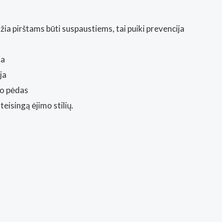
ia pirštams būti suspaustiems, tai puiki prevencija
ja
ja
go pėdas
eisingą ėjimo stilių.