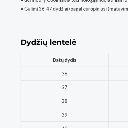
• Galimi 36-47 dydžiai (pagal europinius išmatavi
Dydžių lentelė
Batų dydis
36
37
38
39