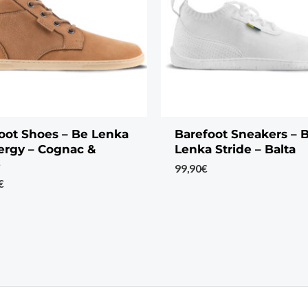
oot Shoes – Be Lenka
Barefoot Sneakers – 
ergy – Cognac &
Lenka Stride – Balta
e
99,90
€
€