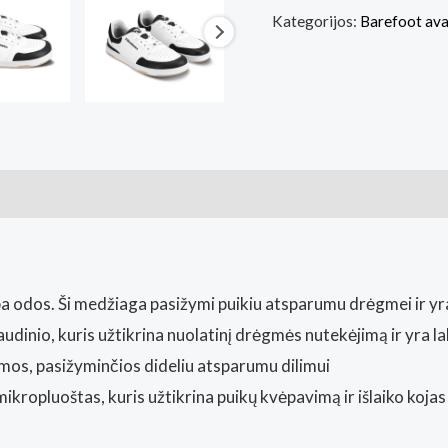
Kategorijos:
Barefoot av
Sneakers
Barebarics
Wave
-
White
&
ai (0)
Black
(Basa
Pėda
Barefoot
 odos. Ši medžiaga pasižymi puikiu atsparumu drėgmei ir yra
fizinė
inio, kuris užtikrina nuolatinį drėgmės nutekėjimą ir yra lab
parduotuvė
mos, pasižyminčios dideliu atsparumu dilimui
Vilnius)
ikropluoštas, kuris užtikrina puikų kvėpavimą ir išlaiko koj