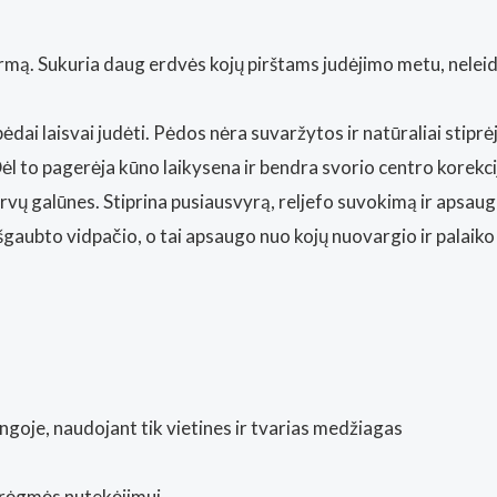
rmą. Sukuria daug erdvės kojų pirštams judėjimo metu, neleidž
ėdai laisvai judėti. Pėdos nėra suvaržytos ir natūraliai stiprė
 Dėl to pagerėja kūno laikysena ir bendra svorio centro korekci
rvų galūnes. Stiprina pusiausvyrą, reljefo suvokimą ir apsau
išgaubto vidpačio, o tai apsaugo nuo kojų nuovargio ir palaiko t
goje, naudojant tik vietines ir tvarias medžiagas
rėgmės nutekėjimui