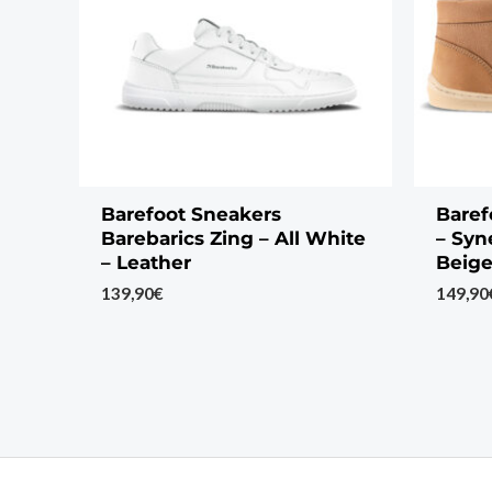
Barefoot Sneakers
Baref
Barebarics Zing – All White
– Syn
– Leather
Beig
139,90
€
149,90