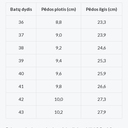
Batų dydis
Pėdos plotis (cm)
Pėdos ilgis (cm)
36
8,8
23,3
37
9,0
23,9
38
9,2
24,6
39
9,4
25,3
40
9,6
25,9
41
9,8
26,6
42
10,0
27,3
43
10,2
27,9