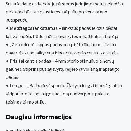
Sukuria daug erdvės kojų pirštams judėjimo metu, neleidžia
pirštams būti suspaustiems, tai puiki prevencija nuo
nuospaudų
•
Medžiagos lankstumas
– lankstus padas leidžia pėdai
laisvai judėti. Pėdos nėra suvaržytos ir natūraliai stiprėja
•
„Zero-drop”
– lygus padas nuo pirštų iiki kulno. Dėl to
pagerėja kūno laikysena ir bendra svorio centro korekcija
•
Prisitaikantis padas
– 4 mm storio stimuliuoja nervų
galūnes. Stiprina pusiausvyrą, reljefo suvokimą ir apsaugo
pėdas
•
Lengvi
– „Barberics“ sportbačiai yra lengvi ir be išgaubto
vidpačio, o tai apsaugo nuo kojų nuovargio ir palaiko
teisingą ėjimo stilių.
Daugiau informacijos
• avalynė skirta vaikščiojimui