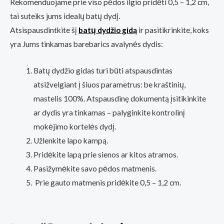
Rekomenduojame prie viso pėdos ilgio pridėti 0,5 – 1,2 cm,
tai suteiks jums idealų batų dydį.
Atsispausdintkite šį
batų dydžio gidą
ir pasitikrinkite, koks
yra Jums tinkamas barebarics avalynės dydis:
Batų dydžio gidas turi būti atspausdintas
atsižvelgiant į šiuos parametrus: be kraštinių,
mastelis 100%. Atspausdinę dokumentą įsitikinkite
ar dydis yra tinkamas – palyginkite kontrolinį
mokėjimo kortelės dydį.
Užlenkite lapo kampą.
Pridėkite lapą prie sienos ar kitos atramos.
Pasižymėkite savo pėdos matmenis.
Prie gauto matmenis pridėkite 0,5 – 1,2 cm.