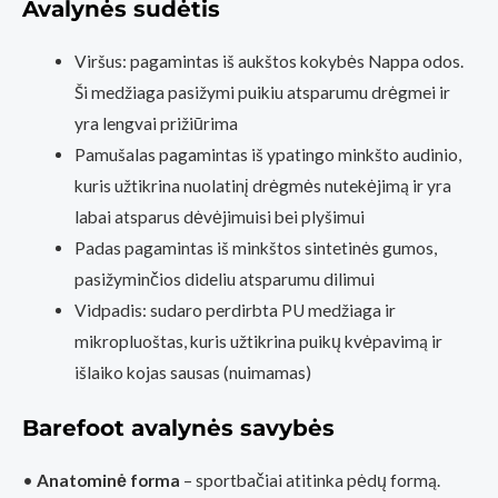
Avalynės sudėtis
Viršus: pagamintas iš aukštos kokybės Nappa odos.
Ši medžiaga pasižymi puikiu atsparumu drėgmei ir
yra lengvai prižiūrima
Pamušalas pagamintas iš ypatingo minkšto audinio,
kuris užtikrina nuolatinį drėgmės nutekėjimą ir yra
labai atsparus dėvėjimuisi bei plyšimui
Padas pagamintas iš minkštos sintetinės gumos,
pasižyminčios dideliu atsparumu dilimui
Vidpadis: sudaro perdirbta PU medžiaga ir
mikropluoštas, kuris užtikrina puikų kvėpavimą ir
išlaiko kojas sausas (nuimamas)
Barefoot avalynės savybės
•
Anatominė forma
– sportbačiai atitinka pėdų formą.