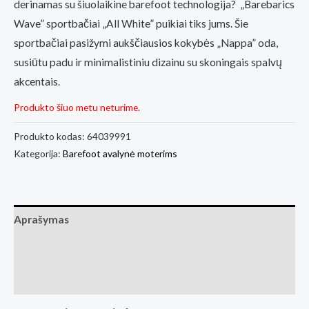
derinamas su šiuolaikine barefoot technologija? „Barebarics
Wave” sportbačiai „All White” puikiai tiks jums. Šie
sportbačiai pasižymi aukščiausios kokybės „Nappa” oda,
susiūtu padu ir minimalistiniu dizainu su skoningais spalvų
akcentais.
Produkto šiuo metu neturime.
Produkto kodas:
64039991
Kategorija:
Barefoot avalynė moterims
Aprašymas
Papildoma informacija
Atsiliepimai (0)