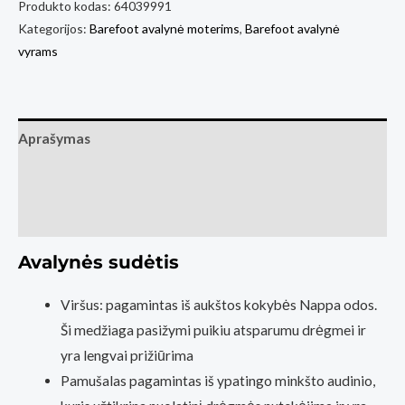
Barefoot
Produkto kodas:
64039991
Kategorijos:
Barefoot avalynė moterims
,
Barefoot avalynė
Sneakers
vyrams
Barebarics
Zing
Velcro
-
Aprašymas
All
Papildoma informacija
White
-
Atsiliepimai (0)
Leather
Avalynės sudėtis
Viršus: pagamintas iš aukštos kokybės Nappa odos.
Ši medžiaga pasižymi puikiu atsparumu drėgmei ir
yra lengvai prižiūrima
Pamušalas pagamintas iš ypatingo minkšto audinio,