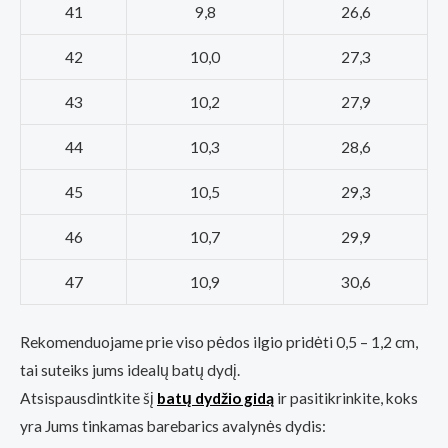
41
9,8
26,6
42
10,0
27,3
43
10,2
27,9
44
10,3
28,6
45
10,5
29,3
46
10,7
29,9
47
10,9
30,6
Rekomenduojame prie viso pėdos ilgio pridėti 0,5 – 1,2 cm,
tai suteiks jums idealų batų dydį.
Atsispausdintkite šį
batų dydžio gidą
ir pasitikrinkite, koks
yra Jums tinkamas barebarics avalynės dydis: