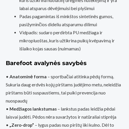
kuris užtikrina nuolatinį drėgmės nutekėjimą ir yra
labai atsparus dėvėjimuisi bei plyšimui
Padas pagamintas iš minkštos sintetinės gumos,
pasižyminčios dideliu atsparumu dilimui
Vidpadis: sudaro perdirbta PU medžiaga ir
mikropluoštas, kuris užtikrina puikų kvėpavimą ir
išlaiko kojas sausas (nuimamas)
Barefoot avalynės savybės
•
Anatominė forma
– sportbačiai atitinka pėdų formą.
Sukuria daug erdvės kojų pirštams judėjimo metu, neleidžia
pirštams būti suspaustiems, tai puiki prevencija nuo
nuospaudų
•
Medžiagos lankstumas
– lankstus padas leidžia pėdai
laisvai judėti. Pėdos nėra suvaržytos ir natūraliai stiprėja
•
„Zero-drop”
– lygus padas nuo pirštų iiki kulno. Dėl to