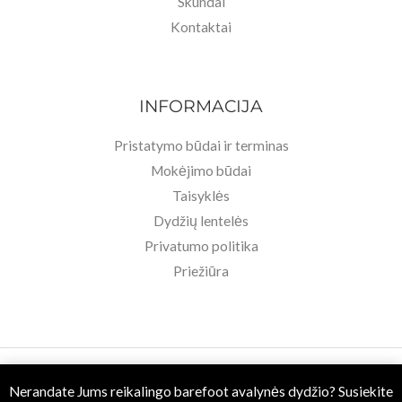
Skundai
Kontaktai
INFORMACIJA
Pristatymo būdai ir terminas
Mokėjimo būdai
Taisyklės
Dydžių lentelės
Privatumo politika
Priežiūra
Copyright © 2026 Basa Pėda Barefoot. Powered by MB BASU.
Nerandate Jums reikalingo barefoot avalynės dydžio? Susiekite