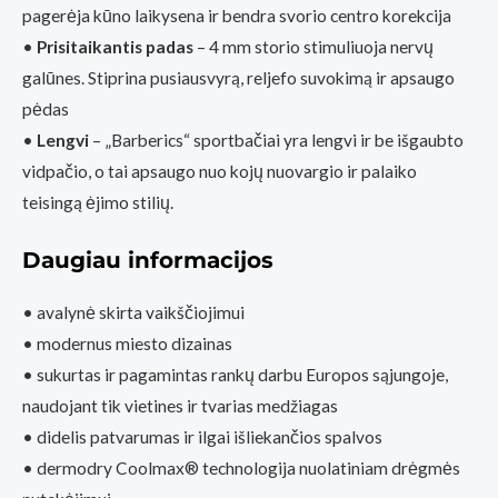
pagerėja kūno laikysena ir bendra svorio centro korekcija
•
Prisitaikantis padas
– 4 mm storio stimuliuoja nervų
galūnes. Stiprina pusiausvyrą, reljefo suvokimą ir apsaugo
pėdas
•
Lengvi
– „Barberics“ sportbačiai yra lengvi ir be išgaubto
vidpačio, o tai apsaugo nuo kojų nuovargio ir palaiko
teisingą ėjimo stilių.
Daugiau informacijos
• avalynė skirta vaikščiojimui
• modernus miesto dizainas
• sukurtas ir pagamintas rankų darbu Europos sąjungoje,
naudojant tik vietines ir tvarias medžiagas
• didelis patvarumas ir ilgai išliekančios spalvos
• dermodry Coolmax® technologija nuolatiniam drėgmės