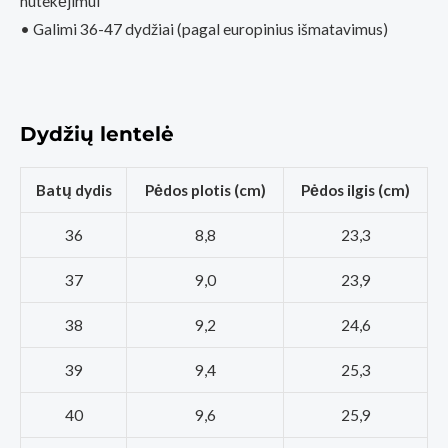
nutekėjimui
• Galimi 36-47 dydžiai (pagal europinius išmatavimus)
Dydžių lentelė
Batų dydis
Pėdos plotis (cm)
Pėdos ilgis (cm)
36
8,8
23,3
37
9,0
23,9
38
9,2
24,6
39
9,4
25,3
40
9,6
25,9