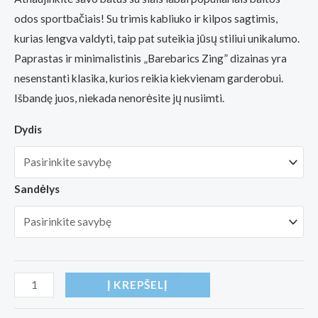
odos sportbačiais! Su trimis kabliuko ir kilpos sagtimis,
kurias lengva valdyti, taip pat suteikia jūsų stiliui unikalumo.
Paprastas ir minimalistinis „Barebarics Zing” dizainas yra
nesenstanti klasika, kurios reikia kiekvienam garderobui.
Išbandę juos, niekada nenorėsite jų nusiimti.
Dydis
Sandėlys
produkto
Į KREPŠELĮ
kiekis: