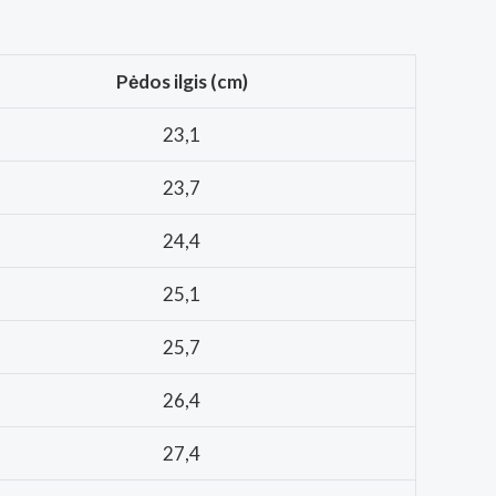
Pėdos ilgis (cm)
23,1
23,7
24,4
25,1
25,7
26,4
27,4