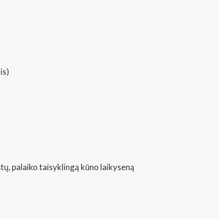
is)
štų, palaiko taisyklingą kūno laikyseną