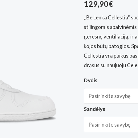
129,90
€
,,Be Lenka Cellestia“ s
stilingomis spalvinėmis 
geresnę ventiliaciją, ir 
kojos būtų patogios. Spo
Cellestia yra puikus pa
drąsus su naujuoju Cele
Dydis
Sandėlys