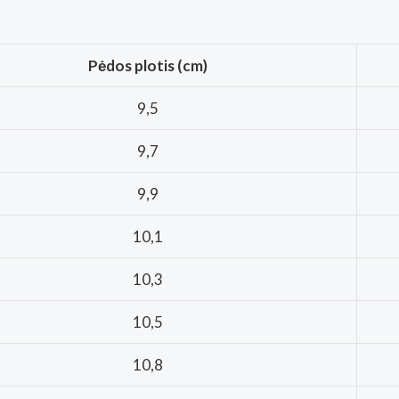
Pėdos plotis (cm)
9,5
9,7
9,9
10,1
10,3
10,5
10,8