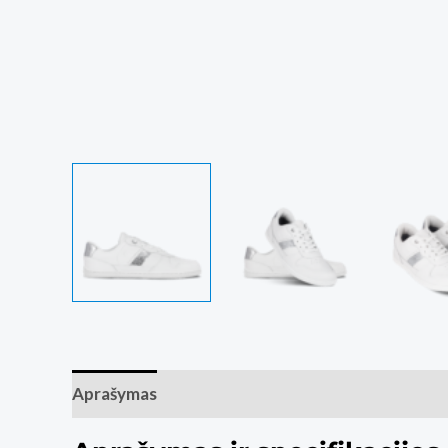
Aprašymas
Papildoma informacija
Atsiliepim