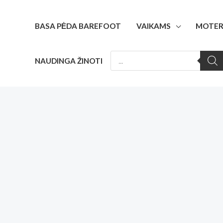
Pereiti
prie
BASA PĖDA BAREFOOT
VAIKAMS
MOTER
turinio
PRODUCTS
NAUDINGA ŽINOTI
SEARCH