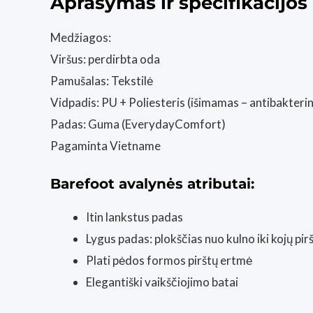
Aprašymas ir specifikacijos
Medžiagos:
Viršus: perdirbta oda
Pamušalas: Tekstilė
Vidpadis: PU + Poliesteris (išimamas – antibakterin
Padas: Guma (EverydayComfort)
Pagaminta Vietname
Barefoot avalynės atributai:
Itin lankstus padas
Lygus padas: plokščias nuo kulno iki kojų pir
Plati pėdos formos pirštų ertmė
Elegantiški vaikščiojimo batai