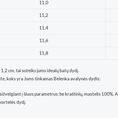
11,0
11,2
11,4
11,6
11,8
1,2 cm, tai suteiks jums idealų batų dydį.
nkite, koks yra Jums tinkamas Belenka avalynės dydis:
sižvelgiant į šiuos parametrus: be kraštinių, mastelis 100%. 
kortelės dydį.