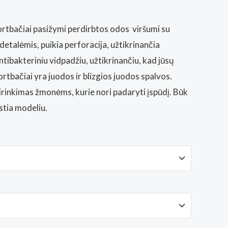
portbačiai pasižymi perdirbtos odos viršumi su
detalėmis, puikia perforacija, užtikrinančia
antibakteriniu vidpadžiu, užtikrinančiu, kad jūsų
rtbačiai yra juodos ir blizgios juodos spalvos.
sirinkimas žmonėms, kurie nori padaryti įspūdį. Būk
stia modeliu.