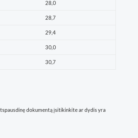
28,0
28,7
29,4
30,0
30,7
Atspausdinę dokumentą įsitikinkite ar dydis yra