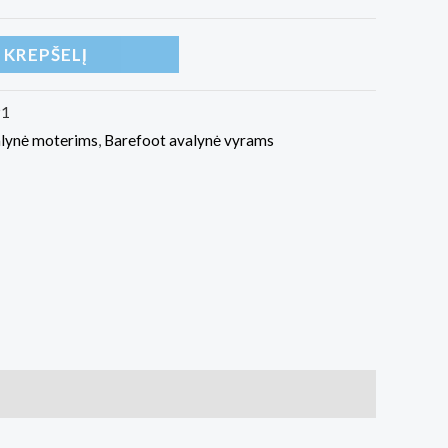
Į KREPŠELĮ
91
alynė moterims
,
Barefoot avalynė vyrams