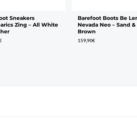
oot Sneakers
Barefoot Boots Be Le
arics Zing – All White
Nevada Neo – Sand &
ther
Brown
€
159,90
€