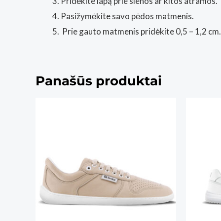
Pridėkite lapą prie sienos ar kitos atramos.
Pasižymėkite savo pėdos matmenis.
Prie gauto matmenis pridėkite 0,5 – 1,2 cm.
Panašūs produktai