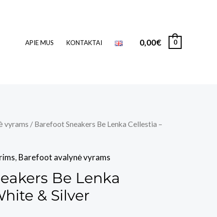
0,00
€
0
APIE MUS
KONTAKTAI
ė vyrams
/ Barefoot Sneakers Be Lenka Cellestia –
rims
,
Barefoot avalynė vyrams
neakers Be Lenka
White & Silver