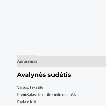
Aprašymas
Papildoma informacija
Atsiliepim
Avalynės sudėtis
Viršus: tekstilė
Pamušalas: tekstilė / mikropluoštas
Padas: Kiti