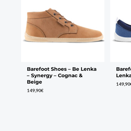
Barefoot Shoes – Be Lenka
Baref
– Synergy – Cognac &
Lenka
Beige
149,90
149,90
€