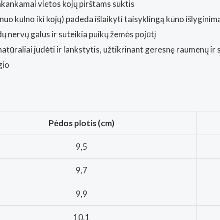
akankamai vietos kojų pirštams suktis
uo kulno iki kojų) padeda išlaikyti taisyklingą kūno išlyginimą
ų nervų galus ir suteikia puikų žemės pojūtį
atūraliai judėti ir lankstytis, užtikrinant geresnę raumenų ir 
gio
Pėdos plotis (cm)
9,5
9,7
9,9
10,1