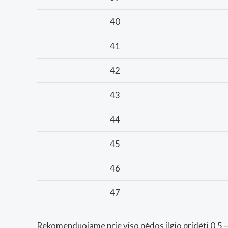
40
41
42
43
44
45
46
47
Rekomenduojame prie viso pėdos ilgio pridėti 0,5 – 