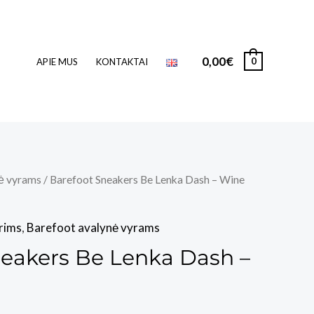
0,00
€
0
APIE MUS
KONTAKTAI
ė vyrams
/ Barefoot Sneakers Be Lenka Dash – Wine
rims
,
Barefoot avalynė vyrams
neakers Be Lenka Dash –