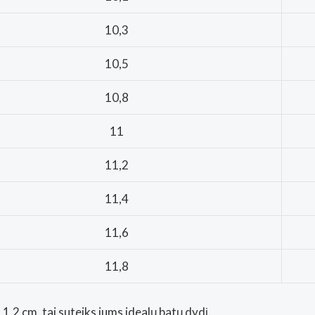
10,3
10,5
10,8
11
11,2
11,4
11,6
11,8
1,2 cm, tai suteiks jums idealų batų dydį.