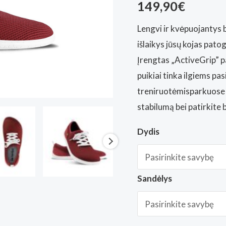
149,90
€
Lengvi ir kvėpuojantys 
išlaikys jūsų kojas patog
Įrengtas „ActiveGrip” p
puikiai tinka ilgiems p
treniruotėmisparkuose i
stabilumą bei patirkite
Dydis
Sandėlys