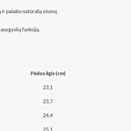
 ir palaiko natūralią eiseną
sausgyslių funkciją.
Pėdos ilgis (cm)
23,1
23,7
24,4
25,1