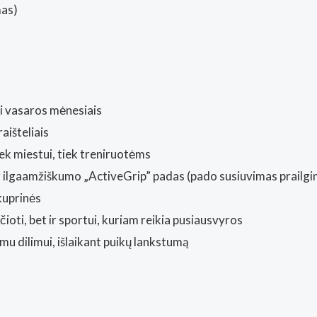
mas)
ui vasaros mėnesiais
aišteliais
iek miestui, tiek treniruotėms
 ilgaamžiškumo „ActiveGrip” padas (pado susiuvimas prailgin
 kuprinės
čioti, bet ir sportui, kuriam reikia pusiausvyros
mu dilimui, išlaikant puikų lankstumą