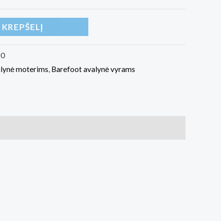
Į KREPŠELĮ
90
alynė moterims
,
Barefoot avalynė vyrams