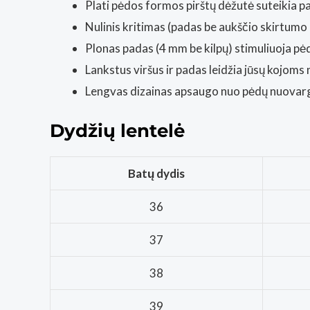
Plati pėdos formos pirštų dėžutė suteikia p
Nulinis kritimas (padas be aukščio skirtumo n
Plonas padas (4 mm be kilpų) stimuliuoja pėd
Lankstus viršus ir padas leidžia jūsų kojoms n
Lengvas dizainas apsaugo nuo pėdų nuovar
Dydžių lentelė
Batų dydis
36
37
38
39