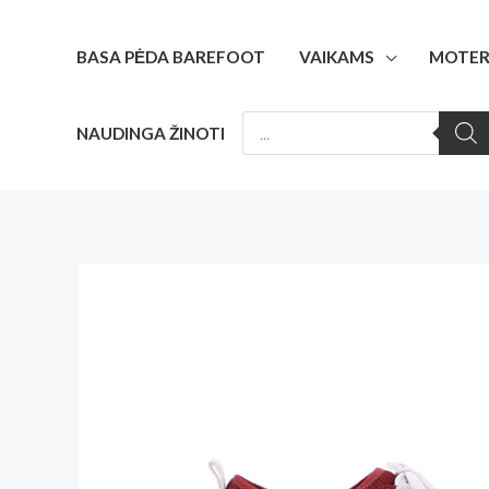
Pereiti
prie
BASA PĖDA BAREFOOT
VAIKAMS
MOTER
turinio
PRODUCTS
NAUDINGA ŽINOTI
SEARCH