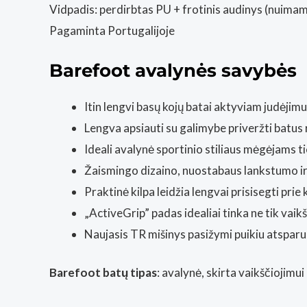
Vidpadis: perdirbtas PU + frotinis audinys (nuima
Pagaminta Portugalijoje
Barefoot avalynės savybės
Itin lengvi basų kojų batai aktyviam judėjim
Lengva apsiauti su galimybe priveržti batus r
Ideali avalynė sportinio stiliaus mėgėjams t
Žaismingo dizaino, nuostabaus lankstumo ir
Praktinė kilpa leidžia lengvai prisisegti prie
„ActiveGrip” padas idealiai tinka ne tik vaikš
Naujasis TR mišinys pasižymi puikiu atsparu
Barefoot batų tipas
: avalynė, skirta vaikščiojimui