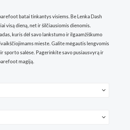
barefoot batai tinkantys visiems. Be Lenka Dash
iai visą dieną, net ir šilčiausiomis dienomis.
adas, kuris dėl savo lankstumo ir ilgaamžiškumo
asivaikščiojimams mieste. Galite mėgautis lengvomis
r sporto salėse. Pagerinkite savo pusiausvyrą ir
 barefoot magiją.