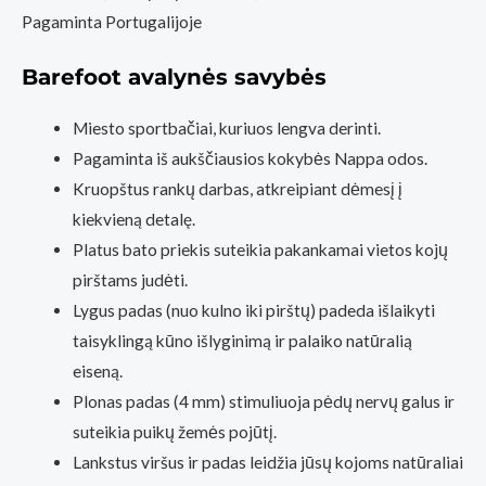
Pagaminta Portugalijoje
Barefoot avalynės savybės
Miesto sportbačiai, kuriuos lengva derinti.
Pagaminta iš aukščiausios kokybės Nappa odos.
Kruopštus rankų darbas, atkreipiant dėmesį į
kiekvieną detalę.
Platus bato priekis suteikia pakankamai vietos kojų
pirštams judėti.
Lygus padas (nuo kulno iki pirštų) padeda išlaikyti
taisyklingą kūno išlyginimą ir palaiko natūralią
eiseną.
Plonas padas (4 mm) stimuliuoja pėdų nervų galus ir
suteikia puikų žemės pojūtį.
Lankstus viršus ir padas leidžia jūsų kojoms natūraliai