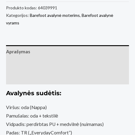
Produkto kodas:
64039991
Kategorijos:
Barefoot avalynė moterims
,
Barefoot avalynė
vyrams
Aprašymas
Papildoma informacija
Atsiliepimai (0)
Avalynės sudėtis:
Viršus: oda (Nappa)
Pamušalas: oda + tekstilė
Vidpadis: perdirbtas PU + medvilnė (nuimamas)
Padas: TR („EverydayComfort”)