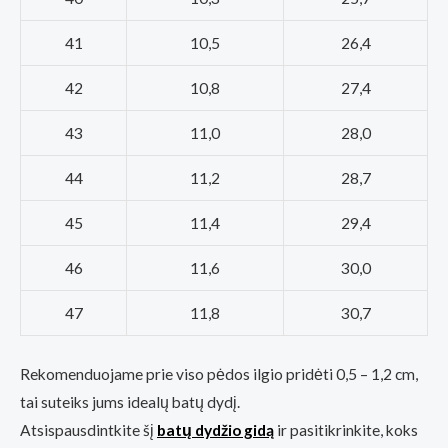
41
10,5
26,4
42
10,8
27,4
43
11,0
28,0
44
11,2
28,7
45
11,4
29,4
46
11,6
30,0
47
11,8
30,7
Rekomenduojame prie viso pėdos ilgio pridėti 0,5 – 1,2 cm,
tai suteiks jums idealų batų dydį.
Atsispausdintkite šį
batų dydžio gidą
ir pasitikrinkite, koks