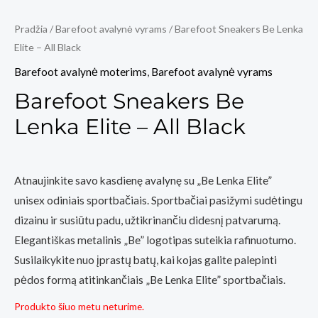
Pradžia
/
Barefoot avalynė vyrams
/ Barefoot Sneakers Be Lenka
Elite – All Black
Barefoot avalynė moterims
,
Barefoot avalynė vyrams
Barefoot Sneakers Be
Lenka Elite – All Black
Atnaujinkite savo kasdienę avalynę su „Be Lenka Elite”
unisex odiniais sportbačiais. Sportbačiai pasižymi sudėtingu
dizainu ir susiūtu padu, užtikrinančiu didesnį patvarumą.
Elegantiškas metalinis „Be” logotipas suteikia rafinuotumo.
Susilaikykite nuo įprastų batų, kai kojas galite palepinti
pėdos formą atitinkančiais „Be Lenka Elite” sportbačiais.
Produkto šiuo metu neturime.