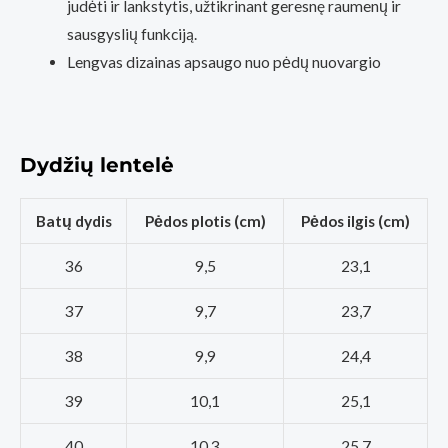
judėti ir lankstytis, užtikrinant geresnę raumenų ir
sausgyslių funkciją.
Lengvas dizainas apsaugo nuo pėdų nuovargio
Dydžių lentelė
Batų dydis
Pėdos plotis (cm)
Pėdos ilgis (cm)
36
9,5
23,1
37
9,7
23,7
38
9,9
24,4
39
10,1
25,1
40
10,3
25,7