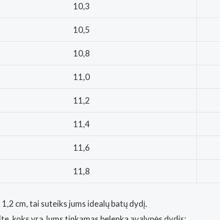
10,3
10,5
10,8
11,0
11,2
11,4
11,6
11,8
1,2 cm, tai suteiks jums idealų batų dydį.
kite, koks yra Jums tinkamas belenka avalynės dydis: