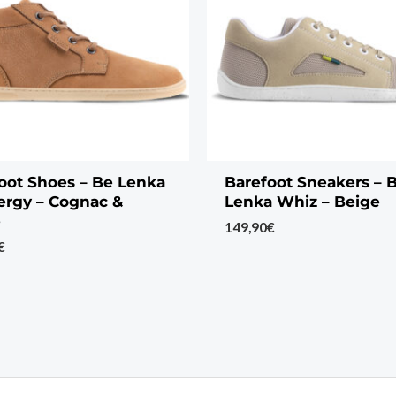
oot Shoes – Be Lenka
Barefoot Sneakers – 
ergy – Cognac &
Lenka Whiz – Beige
e
149,90
€
€