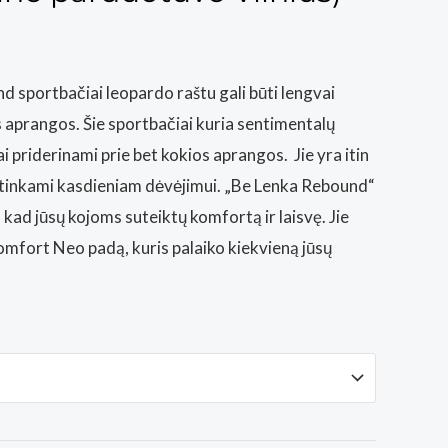
d sportbačiai leopardo raštu gali būti lengvai
s aprangos. Šie sportbačiai kuria sentimentalų
ai priderinami prie bet kokios aprangos. Jie yra itin
l tinkami kasdieniam dėvėjimui. „Be Lenka Rebound“
, kad jūsų kojoms suteiktų komfortą ir laisvę. Jie
mfort Neo padą, kuris palaiko kiekvieną jūsų