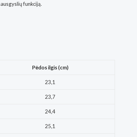
sausgyslių funkciją.
Pėdos ilgis (cm)
23,1
23,7
24,4
25,1