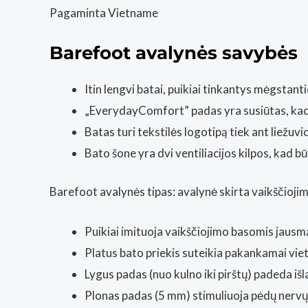
Pagaminta Vietname
Barefoot avalynės savybės
Itin lengvi batai, puikiai tinkantys mėgstant
„EverydayComfort” padas yra susiūtas, kad 
Batas turi tekstilės logotipą tiek ant liežuvio
Bato šone yra dvi ventiliacijos kilpos, kad 
Barefoot avalynės tipas: avalynė skirta vaikščiojim
Puikiai imituoja vaikščiojimo basomis jausm
Platus bato priekis suteikia pakankamai viet
Lygus padas (nuo kulno iki pirštų) padeda išla
Plonas padas (5 mm) stimuliuoja pėdų nervų g