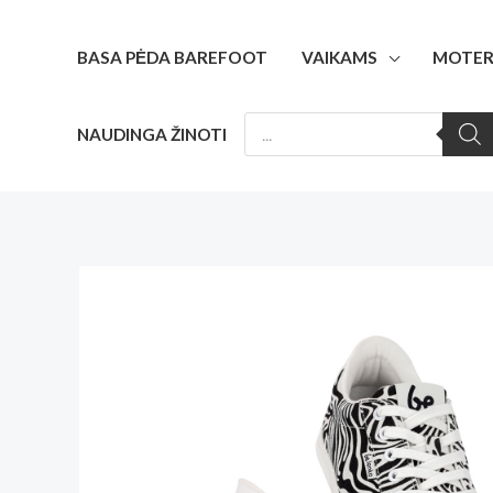
Pereiti
prie
BASA PĖDA BAREFOOT
VAIKAMS
MOTER
turinio
PRODUCTS
NAUDINGA ŽINOTI
SEARCH