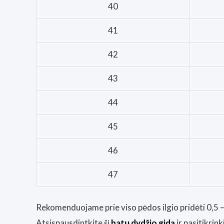
40
41
42
43
44
45
46
47
Rekomenduojame prie viso pėdos ilgio pridėti 0,5 – 
Atsispausdintkite šį
batų dydžio gidą
ir pasitikrin