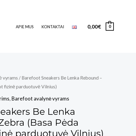
0,00
€
0
APIE MUS
KONTAKTAI
ė vyrams
/ Barefoot Sneakers Be Lenka Rebound –
 fizinė parduotuvė Vilnius)
rims
,
Barefoot avalynė vyrams
neakers Be Lenka
Zebra (Basa Pėda
zinė parduotuvė Vilnius)