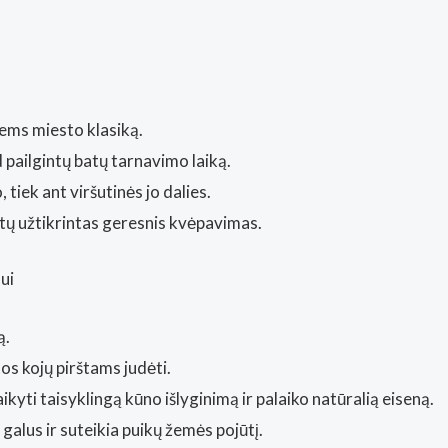
Vilnius)
iems miesto klasiką.
pailgintų batų tarnavimo laiką.
, tiek ant viršutinės jo dalies.
būtų užtikrintas geresnis kvėpavimas.
ui
ą.
os kojų pirštams judėti.
ikyti taisyklingą kūno išlyginimą ir palaiko natūralią eiseną.
alus ir suteikia puikų žemės pojūtį.