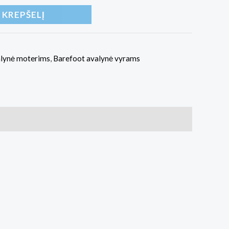
Į KREPŠELĮ
alynė moterims
,
Barefoot avalynė vyrams