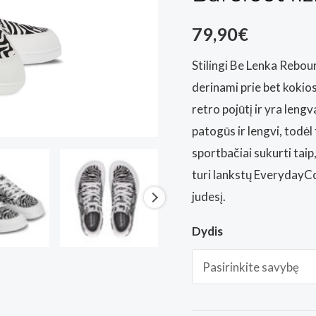
79,90
€
Stilingi Be Lenka Reboun
derinami prie bet kokio
retro pojūtį ir yra lengv
patogūs ir lengvi, todė
sportbačiai sukurti taip
turi lankstų EverydayCo
judesį.
Dydis