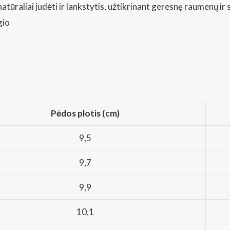
atūraliai judėti ir lankstytis, užtikrinant geresnę raumenų ir 
gio
Pėdos plotis (cm)
9,5
9,7
9,9
10,1