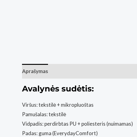
Aprašymas
Papildoma informacija
Atsiliepim
Avalynės sudėtis:
Viršus: tekstilė + mikropluoštas
Pamušalas: tekstilė
Vidpadis: perdirbtas PU + poliesteris (nuimamas)
Padas: guma (EverydayComfort)