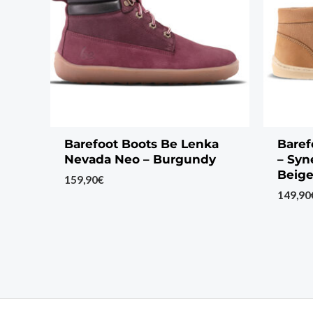
Barefoot Boots Be Lenka
Baref
Nevada Neo – Burgundy
– Syn
Beig
159,90
€
149,90