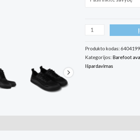
produkto
kiekis:
Barefoot
Produkto kodas:
640419
Kategorijos:
Barefoot av
Sneakers
Išpardavimas
Be
Lenka
Velocity
-
All
Black
ai (2)