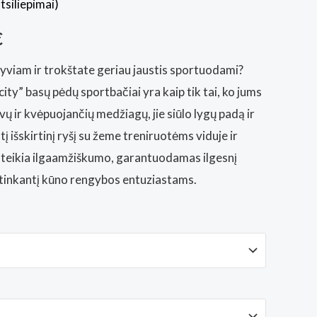
tsiliepimai)
al
Current
€
price
tyviam ir trokštate geriau jaustis sportuodami?
ty” basų pėdų sportbačiai yra kaip tik tai, ko jums
is:
gvų ir kvėpuojančių medžiagų, jie siūlo lygų padą ir
€.
89,90€.
į išskirtinį ryšį su žeme treniruotėms viduje ir
suteikia ilgaamžiškumo, garantuodamas ilgesnį
i tinkantį kūno rengybos entuziastams.