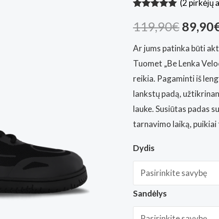
(
2
pirkėjų a
Įvertinimas:
2
Origin
119,90
€
89,90
5.00
iš 5
(viso
įvertinimų:
)
price
Ar jums patinka būti ak
Tuomet „Be Lenka Veloci
was:
reikia. Pagaminti iš len
119,90
lankstų padą, užtikrinant
lauke. Susiūtas padas 
tarnavimo laiką, puikia
Dydis
Sandėlys