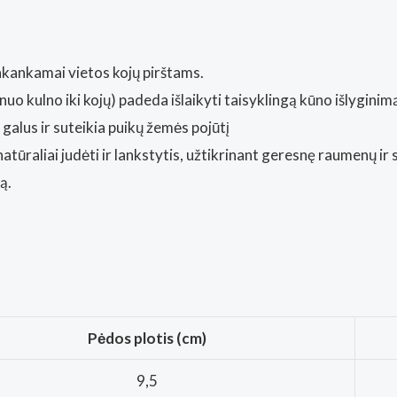
akankamai vietos kojų pirštams.
uo kulno iki kojų) padeda išlaikyti taisyklingą kūno išlyginimą
galus ir suteikia puikų žemės pojūtį
atūraliai judėti ir lankstytis, užtikrinant geresnę raumenų ir 
ą.
Pėdos plotis (cm)
9,5