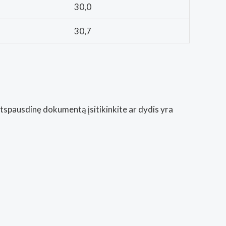
30,0
30,7
Atspausdinę dokumentą įsitikinkite ar dydis yra