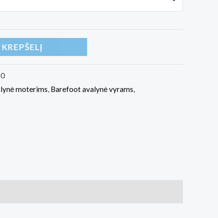
Į KREPŠELĮ
90
alynė moterims
,
Barefoot avalynė vyrams
,