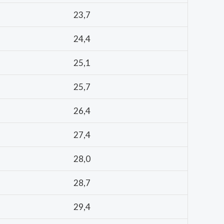
23,7
24,4
25,1
25,7
26,4
27,4
28,0
28,7
29,4