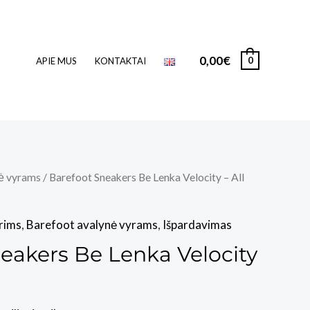
0,00
€
0
APIE MUS
KONTAKTAI
ė vyrams
/ Barefoot Sneakers Be Lenka Velocity – All
rims
,
Barefoot avalynė vyrams
,
Išpardavimas
eakers Be Lenka Velocity