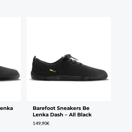
Lenka
Barefoot Sneakers Be
Lenka Dash – All Black
149,90
€