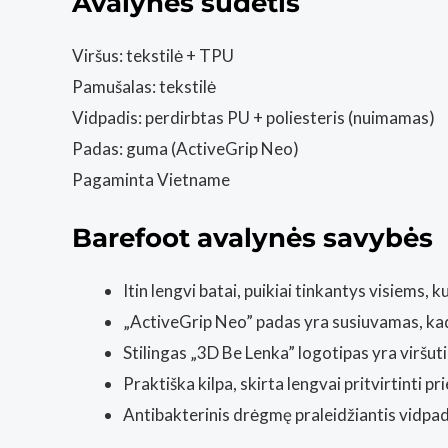
Avalynės sudėtis
Viršus: tekstilė + TPU
Pamušalas: tekstilė
Vidpadis: perdirbtas PU + poliesteris (nuimamas)
Padas: guma (ActiveGrip Neo)
Pagaminta Vietname
Barefoot avalynės savybės
Itin lengvi batai, puikiai tinkantys visiems
„ActiveGrip Neo” padas yra susiuvamas, kad
Stilingas „3D Be Lenka” logotipas yra viršuti
Praktiška kilpa, skirta lengvai pritvirtinti pr
Antibakterinis drėgmę praleidžiantis vidpad