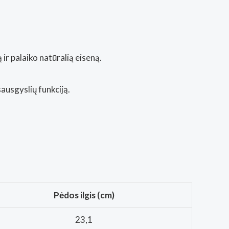
 ir palaiko natūralią eiseną.
sausgyslių funkciją.
Pėdos ilgis (cm)
23,1