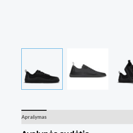
Aprašymas
Papildoma informacija
Atsiliepim