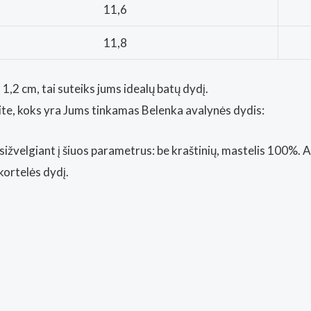
11,6
11,8
1,2 cm, tai suteiks jums idealų batų dydį.
nkite, koks yra Jums tinkamas Belenka avalynės dydis:
sižvelgiant į šiuos parametrus: be kraštinių, mastelis 100%. 
kortelės dydį.