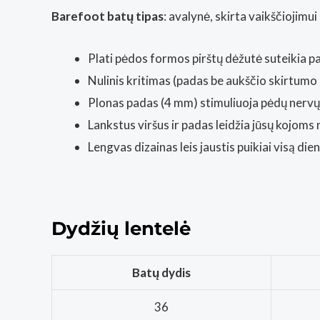
Barefoot batų tipas
: avalynė, skirta vaikščiojimui
Plati pėdos formos pirštų dėžutė suteikia p
Nulinis kritimas (padas be aukščio skirtumo n
Plonas padas (4 mm) stimuliuoja pėdų nervų 
Lankstus viršus ir padas leidžia jūsų kojoms n
Lengvas dizainas leis jaustis puikiai visą dien
Dydžių lentelė
Batų dydis
36