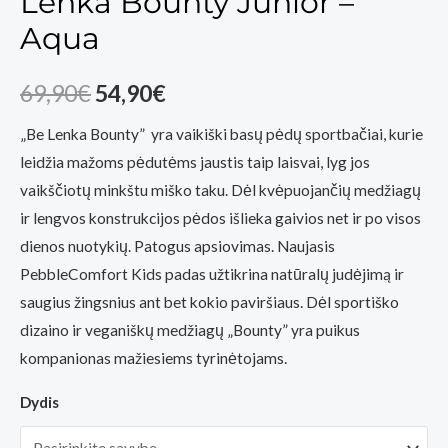
Lenka Bounty Junior –
Aqua
Original
Current
69,90
€
54,90
€
price
price
„Be Lenka Bounty” yra vaikiški basų pėdų sportbačiai, kurie
leidžia mažoms pėdutėms jaustis taip laisvai, lyg jos
was:
is:
vaikščiotų minkštu miško taku. Dėl kvėpuojančių medžiagų
69,90€.
54,90€.
ir lengvos konstrukcijos pėdos išlieka gaivios net ir po visos
dienos nuotykių. Patogus apsiovimas. Naujasis
PebbleComfort Kids padas užtikrina natūralų judėjimą ir
saugius žingsnius ant bet kokio paviršiaus. Dėl sportiško
dizaino ir veganiškų medžiagų „Bounty” yra puikus
kompanionas mažiesiems tyrinėtojams.
Dydis