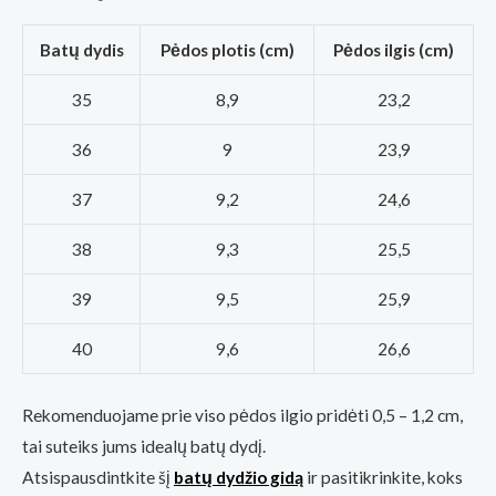
Batų dydis
Pėdos plotis (cm)
Pėdos ilgis (cm)
35
8,9
23,2
36
9
23,9
37
9,2
24,6
38
9,3
25,5
39
9,5
25,9
40
9,6
26,6
Rekomenduojame prie viso pėdos ilgio pridėti 0,5 – 1,2 cm,
tai suteiks jums idealų batų dydį.
Atsispausdintkite šį
batų dydžio gidą
ir pasitikrinkite, koks