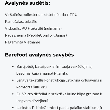
Aqua
Avalynės sudėtis:
Viršutinis: poliesteris + sintetinė oda + TPU
Pamušalas: tekstilė
Vidpadis: PU + tekstilė (nuimama)
Padas: guma (PebbleComfort Junior)
Pagaminta Vietname
Barefoot avalynės savybės
Basų pėdų batai puikiai imituoja vaikščiojimą
basomis, kaip ir numatė gamta.
Lengva tekstilės konstrukcija užtikrina kvėpavimą ir
komfortą šiltu oru.
Du Velcro dirželiai ir praktiška kulno kilpa greitam ir
lengvam dėvėjimui.
Lankstus PebbleComfort padas palaiko stabilumą ir