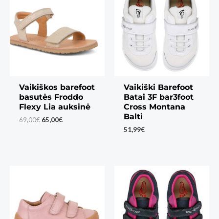
Vaikiškos barefoot
Vaikiški Barefoot
basutės Froddo
Batai 3F bar3foot
Flexy Lia auksinė
Cross Montana
Balti
Original
Current
69,00
€
65,00
€
price
price
51,99
€
was:
is:
69,00€.
65,00€.