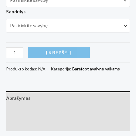
Sandėlys
produkto
Į KREPŠELĮ
kiekis:
Kids
Produkto kodas:
N/A
Kategorija:
Barefoot avalynė vaikams
barefoot
sneakers
Be
Aprašymas
Lenka
Bounty
Papildoma informacija
Junior
Atsiliepimai (0)
-