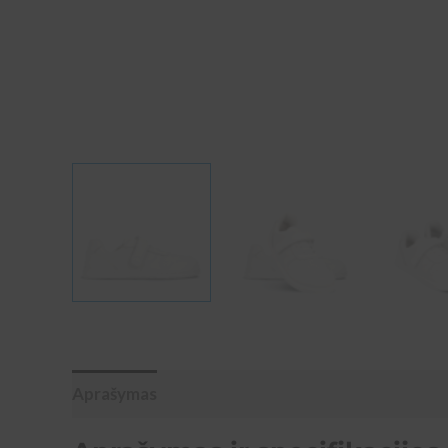
Aprašymas
Papildoma informacija
Atsiliepim