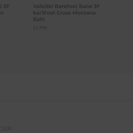
i 3F
Vaikiški Barefoot Batai 3F
mn
bar3foot Cross Montana
Balti
51,99
€
CIJA