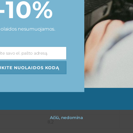
-10%
žuvėliu pagerina ventiliaciją
žtikrina stabilumą ir natūralų judėjimą
iams unikalų ir modernų charakterį
olaidos nesumuojamos.
ite savo el. pašto adresą.
Pėdos plotis (cm)
7,7
KITE NUOLAIDOS KODĄ
7,8
7,9
8,1
Ačiū, nedomina
8,2