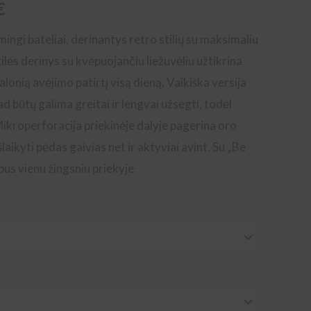
Price
€
range:
ingi bateliai, derinantys retro stilių su maksimaliu
lės derinys su kvėpuojančiu liežuvėliu užtikrina
64,90€
alonią avėjimo patirtį visą dieną. Vaikiška versija
through
kad būtų galima greitai ir lengvai užsegti, todėl
Mikroperforacija priekinėje dalyje pagerina oro
69,90€
laikyti pėdas gaivias net ir aktyviai avint. Su „Be
bus vienu žingsniu priekyje.