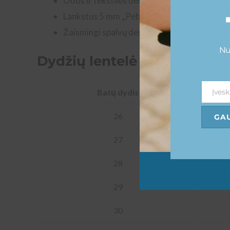
Odos ir tekstilės derinys su kvėpuojančiu lie
Lankstus 5 mm „PebbleComfort Kids“ padas u
Žaismingi spalvų deriniai suteikia sportbač
Nu
Dydžių lentelė
Įvesk
Batų dydis
Email
26
GAU
27
28
29
30