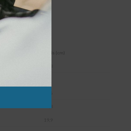
Pėdos ilgis (cm)
17,3
18
18,6
19,3
19,9