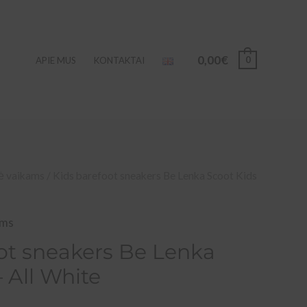
0,00
€
0
APIE MUS
KONTAKTAI
ė vaikams
/ Kids barefoot sneakers Be Lenka Scoot Kids
ams
ot sneakers Be Lenka
– All White