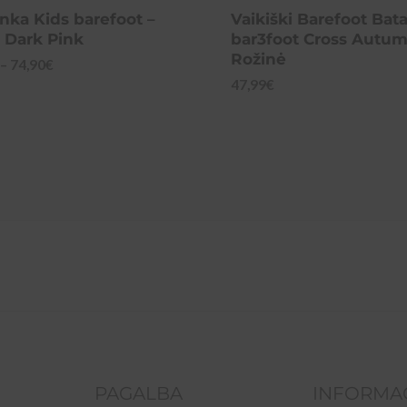
nka Kids barefoot –
Vaikiški Barefoot Bata
– Dark Pink
bar3foot Cross Autu
Rožinė
Price
–
74,90
€
range:
47,99
€
65,00€
through
74,90€
PAGALBA
INFORMA