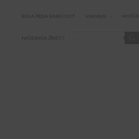
Pereiti
prie
BASA PĖDA BAREFOOT
VAIKAMS
MOTER
turinio
PRODUCTS
NAUDINGA ŽINOTI
SEARCH