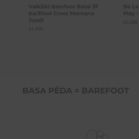
Vaikiški Barefoot Batai 3F
Be Le
bar3foot Cross Montana
Play 
Juodi
65,00
€
51,99
€
BASA PĖDA = BAREFOOT