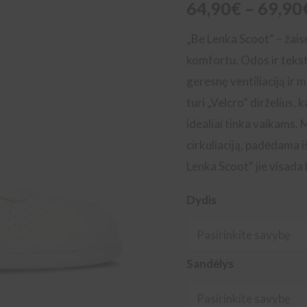
64,90
€
–
69,90
„Be Lenka Scoot“ – žaism
komfortu. Odos ir teksti
geresnę ventiliaciją ir m
turi „Velcro“ dirželius, 
idealiai tinka vaikams. 
cirkuliaciją, padėdama iš
Lenka Scoot“ jie visada 
Dydis
Sandėlys