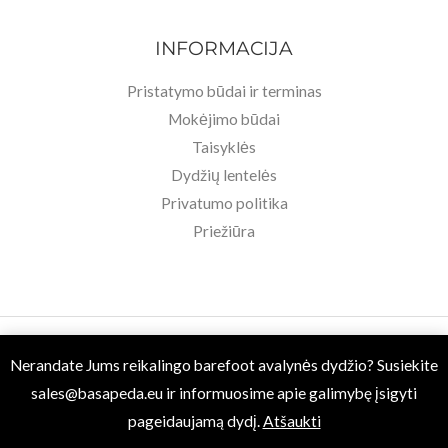
INFORMACIJA
Pristatymo būdai ir terminas
Mokėjimo būdai
Taisyklės
Dydžių lentelės
Privatumo politika
Priežiūra
Copyright © 2026 Basa Pėda Barefoot. Powered by MB BASU.
Nerandate Jums reikalingo barefoot avalynės dydžio? Susiekite
sales@basapeda.eu
ir informuosime apie galimybę įsigyti
pageidaujamą dydį.
Atšaukti