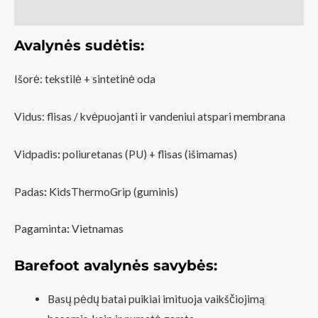
Atsiliepimai (0)
-
All
Avalynės sudėtis:
Brown
Išorė: tekstilė + sintetinė oda
Vidus: flisas / kvėpuojanti ir vandeniui atspari membrana
Vidpadis
:
poliuretanas (PU) + flisas (išimamas)
Padas
:
KidsThermoGrip (guminis)
Pagaminta
:
Vietnamas
Barefoot avalynės savybės:
Basų pėdų batai puikiai imituoja vaikščiojimą