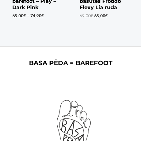
barefoot – Play –
basutės Froddo
Dark Pink
Flexy Lia ruda
Price
Original
Current
65,00
€
–
74,90
€
69,00
€
65,00
€
range:
price
price
65,00€
was:
is:
through
69,00€.
65,00€.
74,90€
BASA PĖDA = BAREFOOT