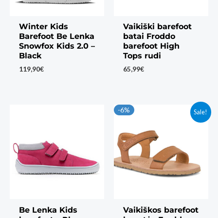
Winter Kids
Vaikiški barefoot
Barefoot Be Lenka
batai Froddo
Snowfox Kids 2.0 –
barefoot High
Black
Tops rudi
119,90
€
65,99
€
-6%
Sale!
Be Lenka Kids
Vaikiškos barefoot