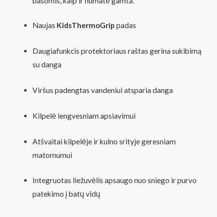
basomis, kaip ir numatė gamta.
Naujas
KidsThermoGrip
padas
Daugiafunkcis protektoriaus raštas gerina sukibimą
su danga
Viršus padengtas vandeniui atsparia danga
Kilpelė lengvesniam apsiavimui
Atšvaitai kilpelėje ir kulno srityje geresniam
matomumui
Integruotas liežuvėlis apsaugo nuo sniego ir purvo
patekimo į batų vidų