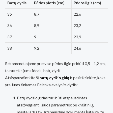
Batų dydis
Pėdos plotis (cm)
Pėdos ilgis (cm)
35
8,7
22,6
36
8,9
23,2
37
9
23,9
38
9,2
24,6
Rekomenduojame prie viso pėdos ilgio pridėti 0,5 – 1,2 cm,
tai suteiks jums idealų batų dydį.
Atsispausdintkite šį
batų dydžio gidą
ir pasitikrinkite, koks
yra Jums tinkamas Belenka avalynės dydis:
Batų dydžio gidas turi būti atspausdintas
atsižvelgiant į šiuos parametrus: be kraštinių,
mastelis 100%. Atspausdinę dokumentą įsitikinkite