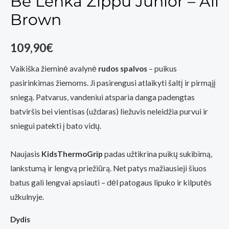
Be Lenka Zippu Junior – All
Brown
109,90
€
Vaikiška žieminė avalynė
rudos spalvos
– puikus
pasirinkimas žiemoms. Ji pasirengusi atlaikyti šaltį ir pirmąjį
sniegą. Patvarus, vandeniui atsparia danga padengtas
batviršis bei vientisas (uždaras) liežuvis neleidžia purvui ir
sniegui patekti į bato vidų.
Naujasis
KidsThermoGrip
padas užtikrina puikų sukibimą,
lankstumą ir lengvą priežiūrą. Net patys mažiausieji šiuos
batus gali lengvai apsiauti – dėl patogaus lipuko ir kilputės
užkulnyje.
Dydis