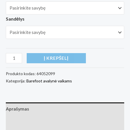
Sandėlys
produkto
Į KREPŠELĮ
kiekis:
Kids
Produkto kodas:
64052099
Kategorija:
Barefoot avalynė vaikams
winter
barefoot
boots
Be
Aprašymas
Lenka
Papildoma informacija
Zippu
Junior