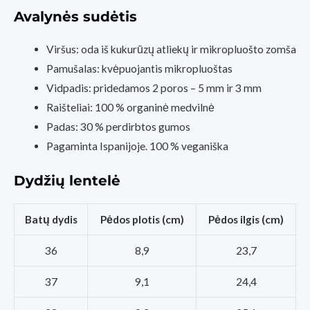
parduotuvė
Avalynės sudėtis
Vilnius)
Viršus: oda iš kukurūzų atliekų ir mikropluošto zomša
Pamušalas: kvėpuojantis mikropluoštas
Vidpadis: pridedamos 2 poros – 5 mm ir 3 mm
Raišteliai: 100 % organinė medvilnė
Padas: 30 % perdirbtos gumos
Pagaminta Ispanijoje. 100 % veganiška
Dydžių lentelė
Batų dydis
Pėdos plotis (cm)
Pėdos ilgis (cm)
36
8,9
23,7
37
9,1
24,4