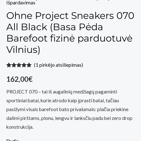
Išpardavimas
Ohne Project Sneakers 070
All Black (Basa Pėda
Barefoot fizinė parduotuvė
Vilnius)
(
1
pirkėjo atsiliepimas)
Įvertinimas:
1
5.00
iš 5
162,00
€
(viso
įvertinimų:
)
PROJECT 070 – tai iš augalinių medžiagų pagaminti
sportiniai batai, kurie atrodo kaip įprasti batai, tačiau
pasižymi visais barefoot bato privalumais: plačia priekine
dalimi pirštams, plonu, lengvu ir lanksčiu padu bei zero drop
konstrukcija.
Dydis