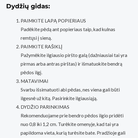
Dydžių gidas:
PAIMKITE LAPĄ POPIERIAUS
Padėkite pėdą ant popieriaus taip, kad kulnas
remtųsi į sieną.
PAIMKITE RAŠIKLĮ
Pažymėkite ilgiausio piršto galą (dažniausiai tai yra
pirmas arba antras pirštas) ir išmatuokite bendrą
pėdos ilgį.
MATAVIMAI
Svarbu išsimatuoti abi pėdas, nes viena gali būti
ilgesnė už kitą. Pasirinkite ilgiausiąją.
DYDŽIO PARINKIMAS
Rekomenduojame prie bendro pėdos ilgio pridėti
nuo 0,8 iki 1,2 cm. Turėkite omenyje, kad tai yra
papildoma vieta, kurią turėsite bate. Pradžioje gali