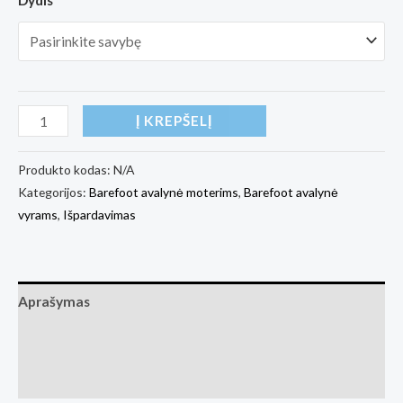
produkto
Į KREPŠELĮ
kiekis:
Ohne
Produkto kodas:
N/A
Kategorijos:
Barefoot avalynė moterims
,
Barefoot avalynė
Project
vyrams
,
Išpardavimas
Sneakers
070
All
Black
Aprašymas
(Basa
Papildoma informacija
Pėda
Barefoot
Atsiliepimai (1)
fizinė