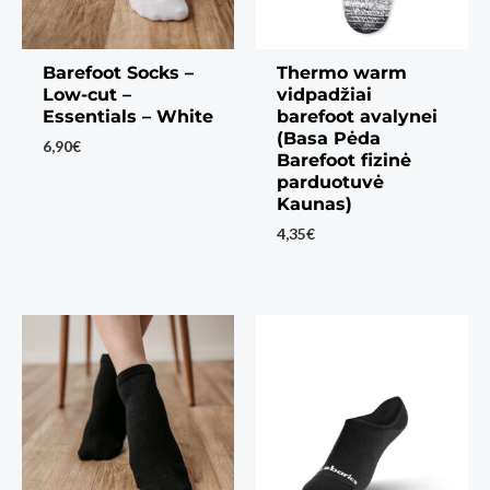
Barefoot Socks –
Thermo warm
Low-cut –
vidpadžiai
Essentials – White
barefoot avalynei
(Basa Pėda
6,90
€
Barefoot fizinė
parduotuvė
Kaunas)
4,35
€