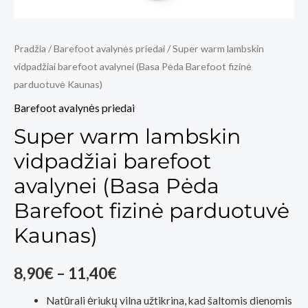
Pradžia
/
Barefoot avalynės priedai
/ Super warm lambskin
vidpadžiai barefoot avalynei (Basa Pėda Barefoot fizinė
parduotuvė Kaunas)
Barefoot avalynės priedai
Super warm lambskin
vidpadžiai barefoot
avalynei (Basa Pėda
Barefoot fizinė parduotuvė
Kaunas)
Price
8,90
€
–
11,40
€
range:
Natūrali ėriukų vilna užtikrina, kad šaltomis dienomis