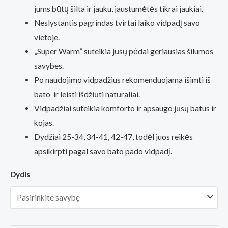
jums būtų šilta ir jauku, jaustumėtės tikrai jaukiai.
8,90€
Neslystantis pagrindas tvirtai laiko vidpadį savo
through
vietoje.
„Super Warm” suteikia jūsų pėdai geriausias šilumos
11,40€
savybes.
Po naudojimo vidpadžius rekomenduojama išimti iš
bato ir leisti išdžiūti natūraliai.
Vidpadžiai suteikia komforto ir apsaugo jūsų batus ir
kojas.
Dydžiai 25-34, 34-41, 42-47, todėl juos reikės
apsikirpti pagal savo bato pado vidpadį.
Dydis