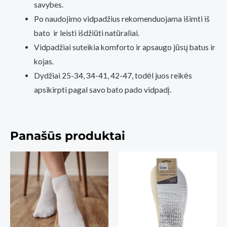
savybes.
Po naudojimo vidpadžius rekomenduojama išimti iš
bato ir leisti išdžiūti natūraliai.
Vidpadžiai suteikia komforto ir apsaugo jūsų batus ir
kojas.
Dydžiai 25-34, 34-41, 42-47, todėl juos reikės
apsikirpti pagal savo bato pado vidpadį.
Panašūs produktai