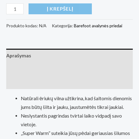
produkto
Į KREPŠELĮ
kiekis:
Super
Produkto kodas:
N/A
Kategorija:
Barefoot avalynės priedai
warm
lambskin
vidpadžiai
Aprašymas
barefoot
avalynei
Papildoma informacija
(Basa
Atsiliepimai (0)
Pėda
Barefoot
Natūrali ėriukų vilna užtikrina, kad šaltomis dienomis
fizinė
jums būtų šilta ir jauku, jaustumėtės tikrai jaukiai.
parduotuvė
Neslystantis pagrindas tvirtai laiko vidpadį savo
Kaunas)
vietoje.
„Super Warm” suteikia jūsų pėdai geriausias šilumos