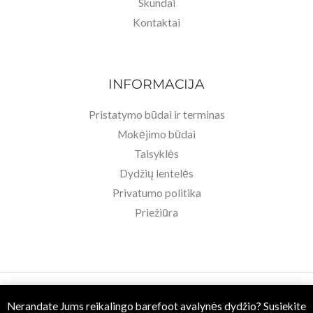
Skundai
Kontaktai
INFORMACIJA
Pristatymo būdai ir terminas
Mokėjimo būdai
Taisyklės
Dydžių lentelės
Privatumo politika
Priežiūra
Copyright © 2026 Basa Pėda Barefoot. Powered by MB BASU.
Nerandate Jums reikalingo barefoot avalynės dydžio? Susiekite