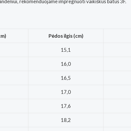
andeniui, rekomenduojame impregnuoti vaikiškus batus 3F.
cm)
Pėdos ilgis (cm)
15,1
16,0
16,5
17,0
17,6
18,2