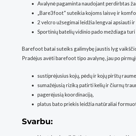
Avalynė pagaminta naudojant perdirbtas žal
„Bare3foot” suteikia kojoms laisvę ir komfo
2 velcro užsegimai leidžia lengvai apsiauti ir
Sportinių batelių vidinio pado meždiaga turi
Barefoot batai suteiks galimybę jaustis lyg vaikšči
Pradėjus avėti barefoot tipo avalynę, jau po pirmųj
sustiprėjusius kojų, pėdų ir kojų pirštų raume
sumažėjusią riziką patirti kelių ir čiurnų tra
pagerėjusią koordinaciją,
platus bato priekis leidžia natūraliai formu
Svarbu: