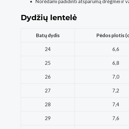
Norėdami padidinti atsparumą drėgmei ir v
Dydžių lentelė
Batų dydis
Pėdos plotis (
24
6,6
25
6,8
26
7,0
27
7,2
28
7,4
29
7,6