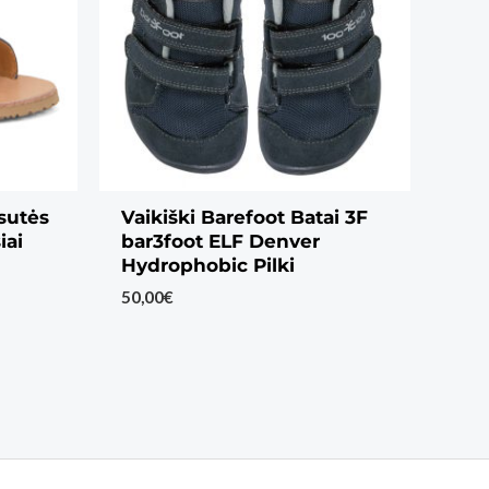
sutės
Vaikiški Barefoot Batai 3F
iai
bar3foot ELF Denver
Hydrophobic Pilki
50,00
€