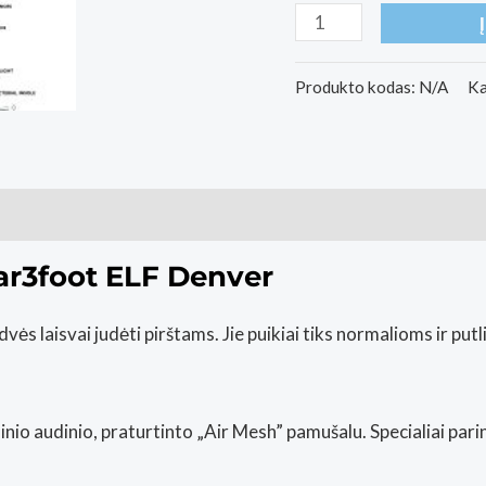
produkto
kiekis:
Vaikiški
Produkto kodas:
N/A
Ka
Barefoot
Batai
3F
ai (0)
bar3foot
ELF
bar3foot ELF Denver
Denver
Mėlyna
s laisvai judėti pirštams. Jie puikiai tiks normalioms ir putl
nio audinio, praturtinto „Air Mesh” pamušalu. Specialiai parin