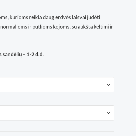
ms, kurioms reikia daug erdvės laisvai judėti
s normalioms ir putlioms kojoms, su aukšta keltimi ir
 sandėlių – 1-2 d.d.