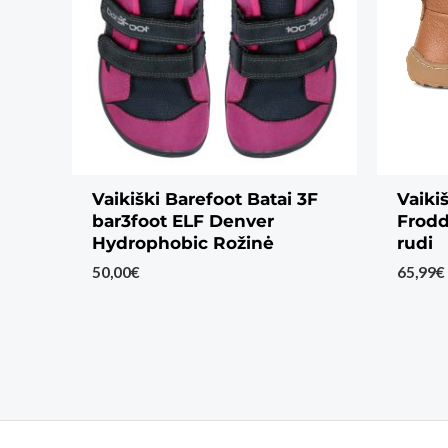
Vaikiški Barefoot Batai 3F
Vaiki
bar3foot ELF Denver
Frodd
Hydrophobic Rožinė
rudi
50,00
€
65,99
€