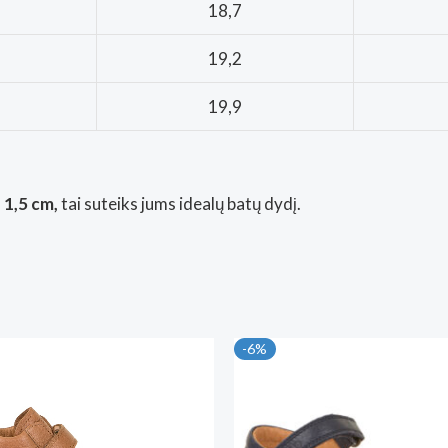
18,7
19,2
19,9
 1,5 cm,
tai suteiks jums idealų batų dydį.
-6%