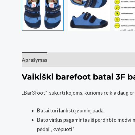
Aprašymas
Papildoma informacija
Atsiliepim
Vaikiški barefoot batai 3F 
„Bar3foot” sukurti kojoms, kurioms reikia daug erdvė
Batai turi lankstų guminį padą.
Bato viršus pagamintas iš perdirbto medvilni
pėdai „kvėpuoti”