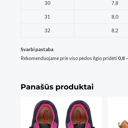
30
7,8
31
8,0
32
8,2
Svarbi pastaba
Rekomenduojame prie viso pėdos ilgio pridėti
0,8 –
Panašūs produktai