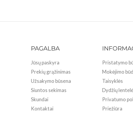
PAGALBA
INFORMA
Jūsų paskyra
Pristatymo bū
Prekių grąžinimas
Mokėjimo būd
Užsakymo būsena
Taisyklės
Siuntos sekimas
Dydžių lentel
Skundai
Privatumo pol
Kontaktai
Priežiūra