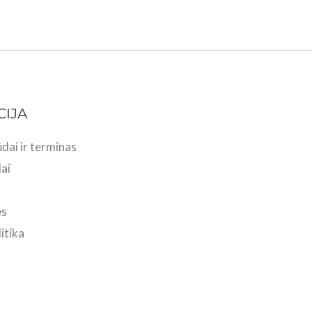
CIJA
dai ir terminas
ai
ės
itika