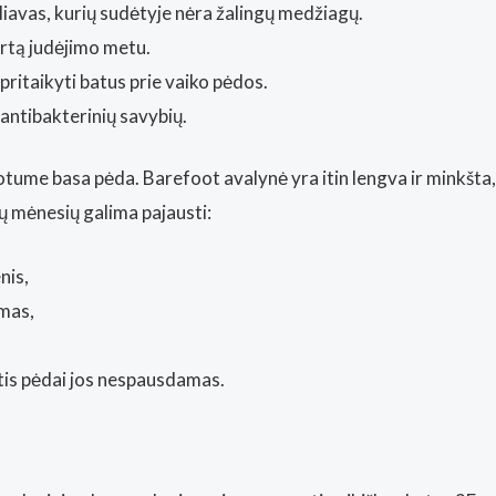
iavas, kurių sudėtyje nėra žalingų medžiagų.
rtą judėjimo metu.
 pritaikyti batus prie vaiko pėdos.
 antibakterinių savybių.
otume basa pėda. Barefoot avalynė yra itin lengva ir minkšta,
ų mėnesių galima pajausti:
nis,
umas,
otis pėdai jos nespausdamas.