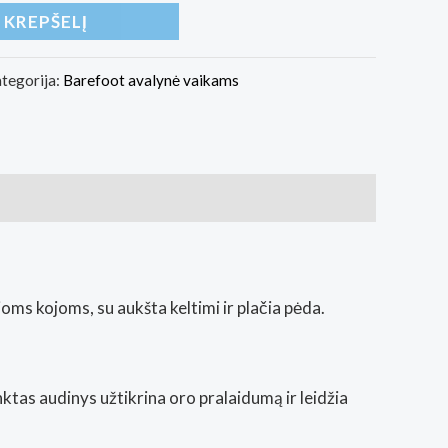
Į KREPŠELĮ
tegorija:
Barefoot avalynė vaikams
ioms kojoms, su aukšta keltimi ir plačia pėda.
ktas audinys užtikrina oro pralaidumą ir leidžia