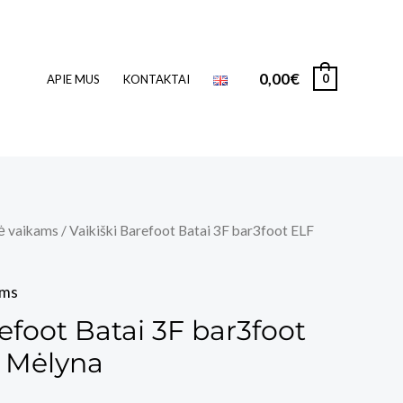
0,00
€
0
APIE MUS
KONTAKTAI
ė vaikams
/ Vaikiški Barefoot Batai 3F bar3foot ELF
ams
refoot Batai 3F bar3foot
 Mėlyna