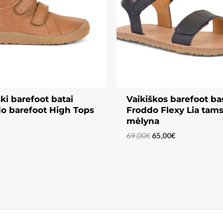
ški barefoot batai
Vaikiškos barefoot ba
o barefoot High Tops
Froddo Flexy Lia tams
mėlyna
Original
Current
69,00
€
65,00
€
price
price
was:
is:
69,00€.
65,00€.