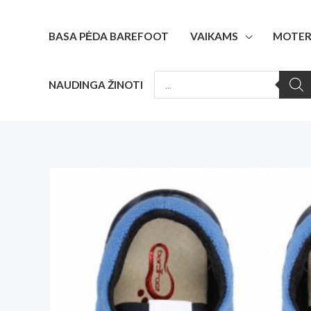
Pereiti
prie
BASA PĖDA BAREFOOT
VAIKAMS
MOTER
turinio
PRODUCTS
NAUDINGA ŽINOTI
SEARCH