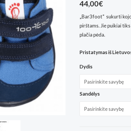
44,00
€
„Bar3foot” sukurti kojo
pirštams. Jie puikiai tik
plačia pėda.
Pristatymas iš Lietuvos
Dydis
Sandėlys