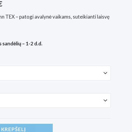
Price
€
range:
 TEX – patogi avalynė vaikams, suteikianti laisvę
80,00€
through
 sandėlių – 1-2 d.d.
83,00€
Į KREPŠELĮ