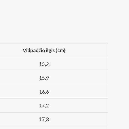
Vidpadžio ilgis (cm)
15,2
15,9
16,6
17,2
17,8