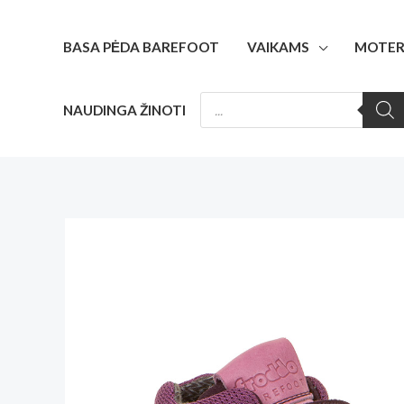
Pereiti
prie
BASA PĖDA BAREFOOT
VAIKAMS
MOTER
turinio
PRODUCTS
NAUDINGA ŽINOTI
SEARCH