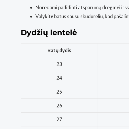
Norėdami padidinti atsparumą drėgmei ir v
Valykite batus sausu skudurėliu, kad pašal
Dydžių lentelė
Batų dydis
23
24
25
26
27