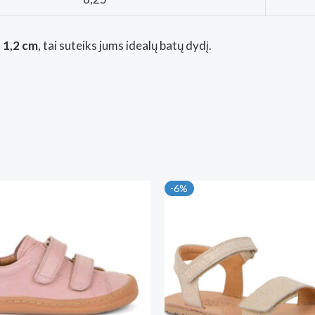
– 1,2 cm
, tai suteiks jums idealų batų dydį.
-6%