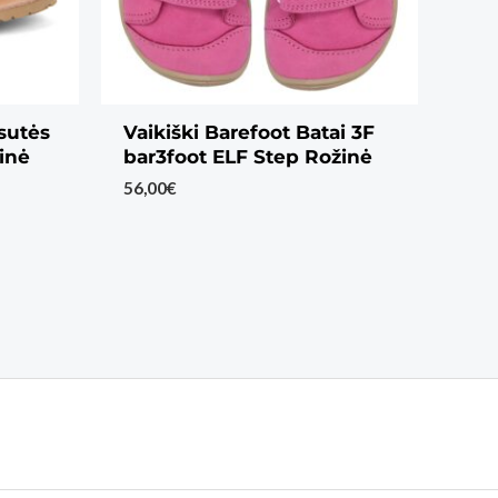
sutės
Vaikiški Barefoot Batai 3F
inė
bar3foot ELF Step Rožinė
56,00
€