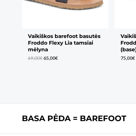
Vaikiškos barefoot basutės
Vaiki
Froddo Flexy Lia tamsiai
Frodd
mėlyna
(base
Original
Current
69,00
€
65,00
€
75,00
€
price
price
was:
is:
69,00€.
65,00€.
BASA PĖDA = BAREFOOT