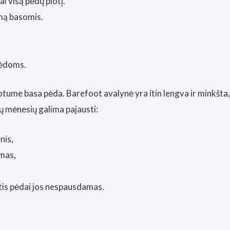
l visą pėdų plotį.
imą basomis.
pėdoms.
otume basa pėda. Barefoot avalynė yra itin lengva ir minkšta,
ų mėnesių galima pajausti:
nis,
umas,
otis pėdai jos nespausdamas.