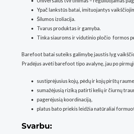
Universalus tvirtinimas – reguliuojamas paga
Ypač lankstūs batai, imituojantys vaikščioj
Šilumos izoliacija.
Tvarus produktas ir gamyba.
Tinka siauroms ir vidutinio pločio formos 
Barefoot batai suteiks galimybę jaustis lyg vaikšči
Pradėjus avėti barefoot tipo avalynę, jau po pirmųj
sustiprėjusius kojų, pėdų ir kojų pirštų raume
sumažėjusią riziką patirti kelių ir čiurnų tra
pagerėjusią koordinaciją,
platus bato priekis leidžia natūraliai formu
Svarbu: