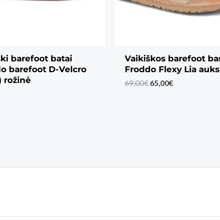
ški barefoot batai
Vaikiškos barefoot ba
o barefoot D-Velcro
Froddo Flexy Lia auks
) rožinė
Original
Current
69,00
€
65,00
€
price
price
was:
is:
69,00€.
65,00€.