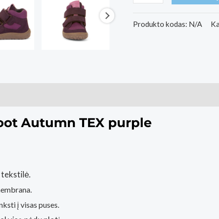
kiekis:
Vaikiški
Produkto kodas:
N/A
Ka
Batai
Froddo
Barefoot
Autumn
ai (0)
TEX
Purple
foot Autumn TEX purple
tekstilė.
membrana.
ksti į visas puses.