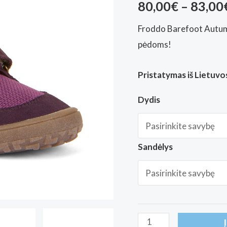
80,00
€
–
83,00
Froddo Barefoot Autumn
pėdoms!
Pristatymas iš Lietuvos
Dydis
Sandėlys
produkto