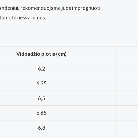
andeniui, rekomenduojame juos impregnuoti.
intumėte nešvarumus.
Vidpadžio plotis (cm)
6,2
6,35
6,5
6,65
6,8