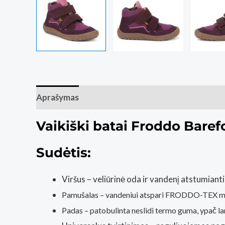
Aprašymas
Papildoma informacija
Atsiliepim
Vaikiški batai Froddo Bare
Sudėtis:
Viršus – veliūrinė oda ir vandenį atstumianti 
Pamušalas – vandeniui atspari FRODDO-TEX 
Padas – patobulinta neslidi termo guma, ypač lan