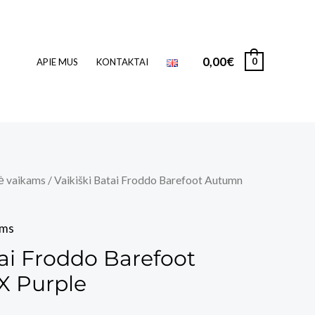
0,00
€
0
APIE MUS
KONTAKTAI
ė vaikams
/ Vaikiški Batai Froddo Barefoot Autumn
ams
tai Froddo Barefoot
 Purple