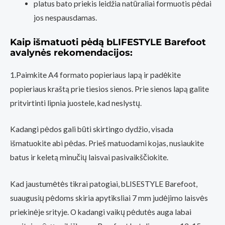
platus bato priekis leidžia natūraliai formuotis pėdai
jos nespausdamas.
Kaip išmatuoti pėdą bLIFESTYLE Barefoot
avalynės rekomendacijos:
1.Paimkite A4 formato popieriaus lapą ir padėkite
popieriaus kraštą prie tiesios sienos. Prie sienos lapą galite
pritvirtinti lipnia juostele, kad neslystų.
Kadangi pėdos gali būti skirtingo dydžio, visada
išmatuokite abi pėdas. Prieš matuodami kojas, nusiaukite
batus ir keletą minučių laisvai pasivaikščiokite.
Kad jaustumėtės tikrai patogiai, bLISESTYLE Barefoot,
suaugusių pėdoms skiria apytiksliai 7 mm judėjimo laisvės
priekinėje srityje. O kadangi vaikų pėdutės auga labai