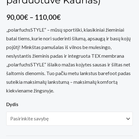
parduotuvė Kaunas)
Price
90,00
€
–
110,00
€
range:
„polarfuchsSTYLE“ – mūsų sportiški, klasikiniai žieminiai
batai tiems, kurie nori suderinti šilumą, apsaugą ir basų kojų
90,00€
pojūtį! Minkštas pamušalas iš vilnos be mulesingo,
through
neslystantis žieminis padas ir integruota TEX membrana
„polarfuchsSTYLE“ išlaiko mažas kojytes sausas ir šiltas net
110,00€
šaltomis dienomis. Tuo pačiu metu lankstus barefoot padas
suteikia maksimalų lankstumą – maksimalų komfortą
kiekviename žingsnyje.
Dydis