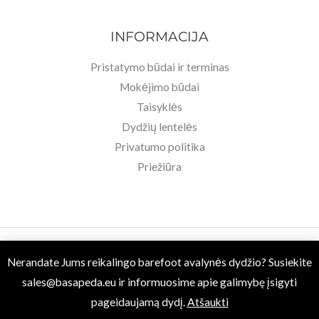
INFORMACIJA
Pristatymo būdai ir terminas
Mokėjimo būdai
Taisyklės
Dydžių lentelės
Privatumo politika
Priežiūra
Copyright © 2026 Basa Pėda Barefoot. Powered by MB BASU.
Nerandate Jums reikalingo barefoot avalynės dydžio? Susiekite
sales@basapeda.eu
ir informuosime apie galimybę įsigyti
pageidaujamą dydį.
Atšaukti