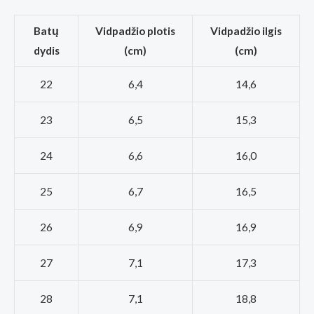
Batų
Vidpadžio plotis
Vidpadžio ilgis
dydis
(cm)
(cm)
22
6,4
14,6
23
6,5
15,3
24
6,6
16,0
25
6,7
16,5
26
6,9
16,9
27
7,1
17,3
28
7,1
18,8