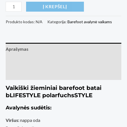
produkto
Į KREPŠELĮ
kiekis:
Vaikiški
Produkto kodas:
N/A
Kategorija:
Barefoot avalynė vaikams
žieminiai
barefoot
batai
Aprašymas
bLIFESTYLE
polarfuchsSTYLE
Papildoma informacija
(Basa
Atsiliepimai (0)
Pėda
Barefoot
Vaikiški žieminiai barefoot batai
fizinė
bLIFESTYLE polarfuchsSTYLE
parduotuvė
Avalynės sudėtis:
Kaunas)
Viršus:
nappa oda