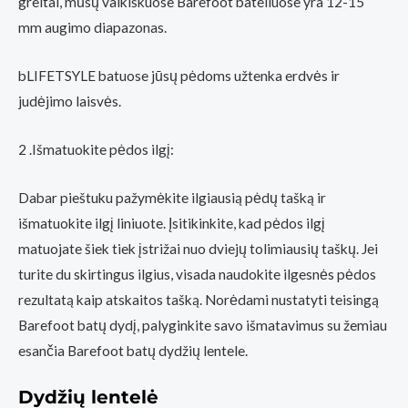
greitai, mūsų vaikiškuose Barefoot bateliuose yra 12-15
mm augimo diapazonas.
bLIFETSYLE batuose jūsų pėdoms užtenka erdvės ir
judėjimo laisvės.
2 .Išmatuokite pėdos ilgį:
Dabar pieštuku pažymėkite ilgiausią pėdų tašką ir
išmatuokite ilgį liniuote. Įsitikinkite, kad pėdos ilgį
matuojate šiek tiek įstrižai nuo dviejų tolimiausių taškų. Jei
turite du skirtingus ilgius, visada naudokite ilgesnės pėdos
rezultatą kaip atskaitos tašką. Norėdami nustatyti teisingą
Barefoot batų dydį, palyginkite savo išmatavimus su žemiau
esančia Barefoot batų dydžių lentele.
Dydžių lentelė