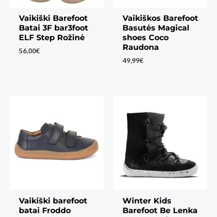
Vaikiški Barefoot
Vaikiškos Barefoot
Batai 3F bar3foot
Basutės Magical
ELF Step Rožinė
shoes Coco
Raudona
56,00
€
49,99
€
Vaikiški barefoot
Winter Kids
batai Froddo
Barefoot Be Lenka