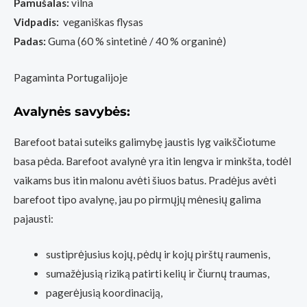
Pamušalas:
vilna
Vidpadis:
veganiškas flysas
Padas:
Guma (60 % sintetinė / 40 % organinė)
Pagaminta Portugalijoje
Avalynės savybės:
Barefoot batai suteiks galimybę jaustis lyg vaikščiotume
basa pėda. Barefoot avalynė yra itin lengva ir minkšta, todėl
vaikams bus itin malonu avėti šiuos batus. Pradėjus avėti
barefoot tipo avalynę, jau po pirmųjų mėnesių galima
pajausti:
sustiprėjusius kojų, pėdų ir kojų pirštų raumenis,
sumažėjusią riziką patirti kelių ir čiurnų traumas,
pagerėjusią koordinaciją,