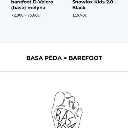
barefoot D-Velcro
Snowfox Kids 2.0 –
(base) mėlyna
Black
Price
72,00
€
–
75,00
€
119,90
€
range:
72,00€
through
75,00€
BASA PĖDA = BAREFOOT