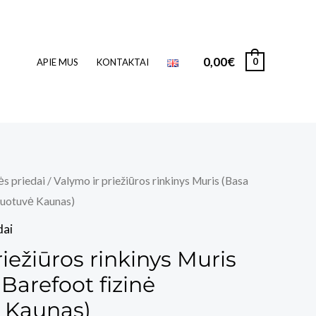
0,00
€
0
APIE MUS
KONTAKTAI
ės priedai
/ Valymo ir priežiūros rinkinys Muris (Basa
duotuvė Kaunas)
dai
iežiūros rinkinys Muris
Barefoot fizinė
 Kaunas)