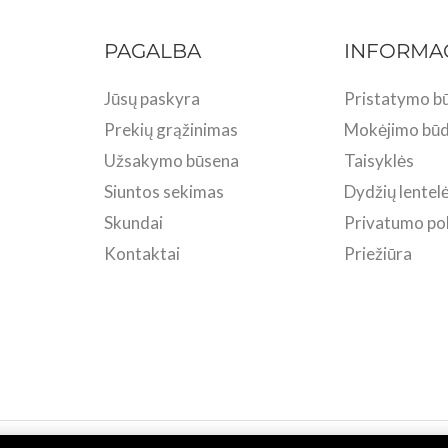
PAGALBA
INFORMA
Jūsų paskyra
Pristatymo bū
Prekių grąžinimas
Mokėjimo būd
Užsakymo būsena
Taisyklės
Siuntos sekimas
Dydžių lentel
Skundai
Privatumo pol
Kontaktai
Priežiūra