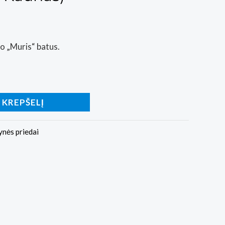
vo „Muris“ batus.
Į KREPŠELĮ
ynės priedai