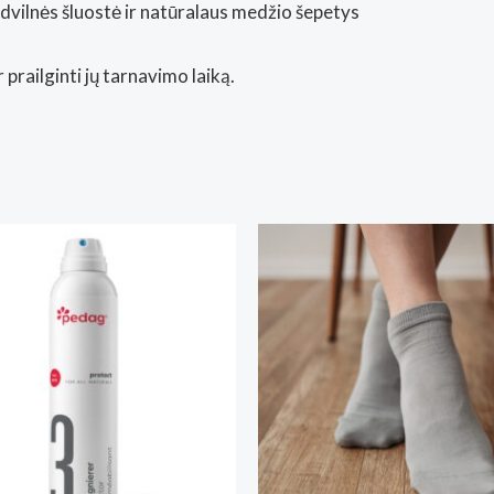
edvilnės šluostė ir natūralaus medžio šepetys
r prailginti jų tarnavimo laiką.