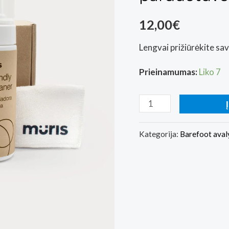
12,00
€
Lengvai prižiūrėkite sa
Prieinamumas:
Liko 7
produkto
kiekis:
Valymo
Kategorija:
Barefoot aval
ir
priežiūros
rinkinys
Muris
(Basa
Pėda