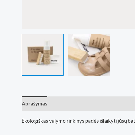
Aprašymas
Papildoma informacija
Atsiliepim
Ekologiškas valymo rinkinys padės išlaikyti jūsų ba