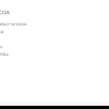
CIJA
dai ir terminas
ai
ės
itika