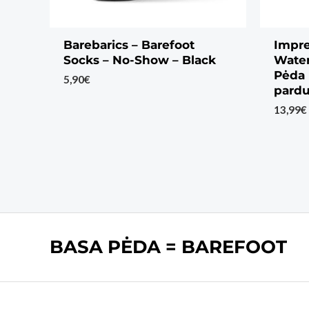
Barebarics – Barefoot
Impr
Socks – No-Show – Black
Water
Pėda 
5,90
€
pardu
13,99
€
BASA PĖDA = BAREFOOT