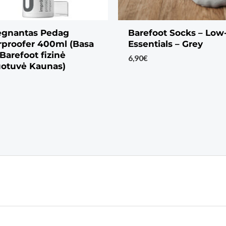
egnantas Pedag
Barefoot Socks – Low
proofer 400ml (Basa
Essentials – Grey
Barefoot fizinė
6,90
€
otuvė Kaunas)