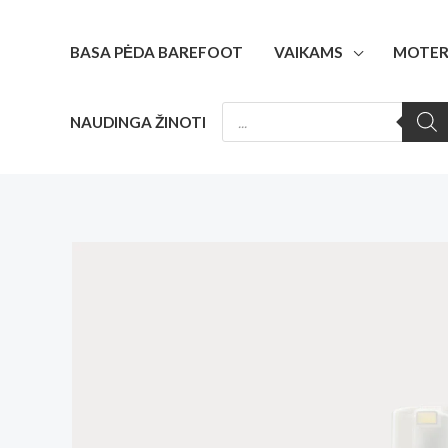
Pereiti
prie
BASA PĖDA BAREFOOT
VAIKAMS
MOTER
turinio
PRODUCTS
NAUDINGA ŽINOTI
SEARCH