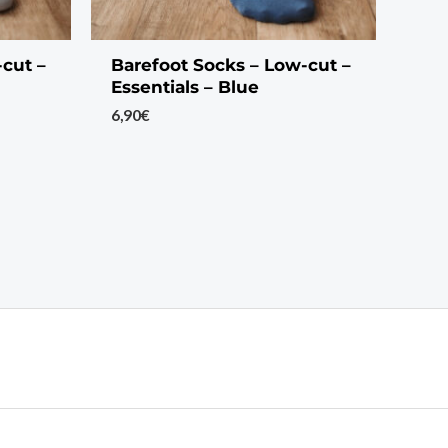
-cut –
Barefoot Socks – Low-cut –
Essentials – Blue
6,90
€