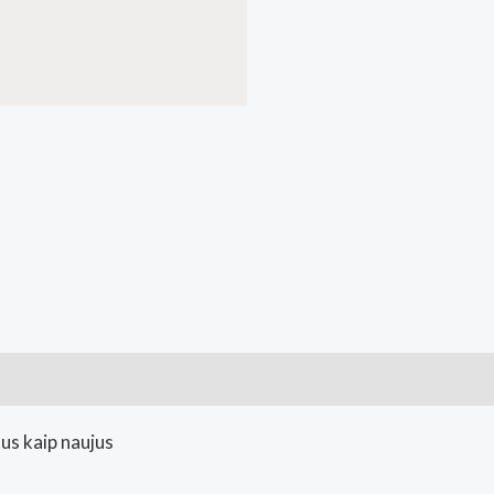
Barefoot
fizinė
parduotuvė
Kaunas)
ai (0)
tus kaip naujus