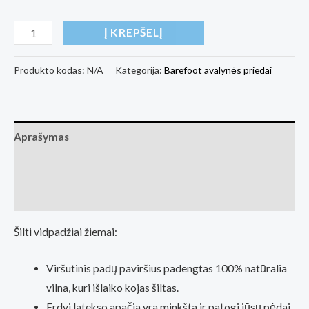
produkto
Į KREPŠELĮ
kiekis:
Wool
Produkto kodas:
N/A
Kategorija:
Barefoot avalynės priedai
warm
vidpadžiai
barefoot
Aprašymas
avalynei
(Basa
Papildoma informacija
Pėda
Atsiliepimai (0)
Barefoot
fizinė
Šilti vidpadžiai žiemai:
parduotuvė
Kaunas)
Viršutinis padų paviršius padengtas 100% natūralia
vilna, kuri išlaiko kojas šiltas.
Erdvi latekso apačia yra minkšta ir patogi jūsų pėdai