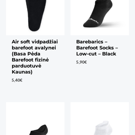
Air soft vidpadžiai
Barebarics –
barefoot avalynei
Barefoot Socks –
(Basa Pėda
Low-cut – Black
Barefoot fizinė
5,90
€
parduotuvė
Kaunas)
5,40
€