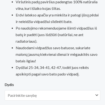
Viršutinis padų paviršius padengtas 100% natūralia
through
vilna, kuri išlaiko kojas šiltas.
Erdvi latekso apačia yra minkšta ir patogi jūsų pėdai
5,25€
ir neleidžia vidpadžiui slidinėti bate.
Po naudojimo rekomenduojame išimti vidpadžius iš
batų ir padėti juos išdžiūti (natūrliai, ne ant
radiatoriaus).
Naudodami vidpadžius savo batuose, sukuriate
malonų jausmą kiekvienai dienai ir mėgaukitės savo
batais ilgiau!
Dydžiai 25-34, 34-41, 42-47, todėl juos reikės
apsikirpti pagal savo bato pado vidpadį.
Dydis