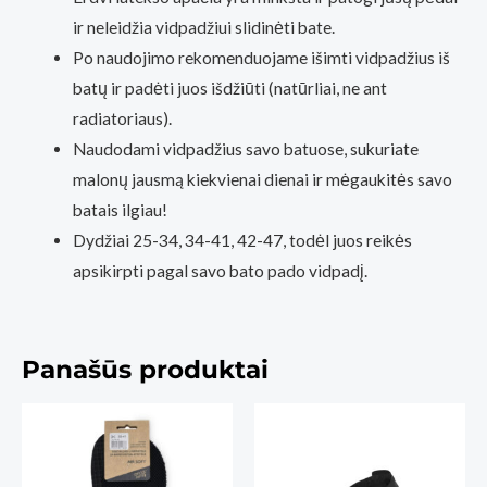
ir neleidžia vidpadžiui slidinėti bate.
Po naudojimo rekomenduojame išimti vidpadžius iš
batų ir padėti juos išdžiūti (natūrliai, ne ant
radiatoriaus).
Naudodami vidpadžius savo batuose, sukuriate
malonų jausmą kiekvienai dienai ir mėgaukitės savo
batais ilgiau!
Dydžiai 25-34, 34-41, 42-47, todėl juos reikės
apsikirpti pagal savo bato pado vidpadį.
Panašūs produktai