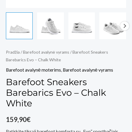
Pradžia
/
Barefoot avalynė vyrams
/ Barefoot Sneakers
Barebarics Evo – Chalk White
Barefoot avalynė moterims
,
Barefoot avalynė vyrams
Barefoot Sneakers
Barebarics Evo – Chalk
White
159,90
€
Patirkite tikrąjį barefoot komfortą su „Evo” sportbačiais.