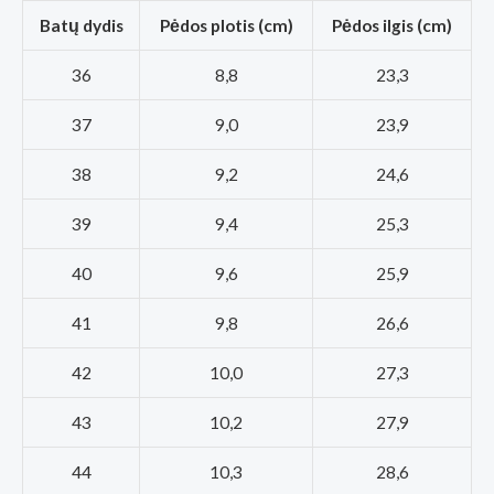
Batų dydis
Pėdos plotis (cm)
Pėdos ilgis (cm)
36
8,8
23,3
37
9,0
23,9
38
9,2
24,6
39
9,4
25,3
40
9,6
25,9
41
9,8
26,6
42
10,0
27,3
43
10,2
27,9
44
10,3
28,6