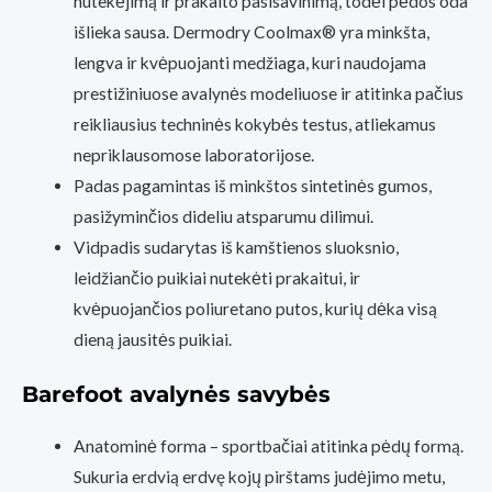
nutekėjimą ir prakaito pasisavinimą, todėl pėdos oda
išlieka sausa. Dermodry Coolmax® yra minkšta,
lengva ir kvėpuojanti medžiaga, kuri naudojama
prestižiniuose avalynės modeliuose ir atitinka pačius
reikliausius techninės kokybės testus, atliekamus
nepriklausomose laboratorijose.
Padas pagamintas iš minkštos sintetinės gumos,
pasižyminčios dideliu atsparumu dilimui.
Vidpadis sudarytas iš kamštienos sluoksnio,
leidžiančio puikiai nutekėti prakaitui, ir
kvėpuojančios poliuretano putos, kurių dėka visą
dieną jausitės puikiai.
Barefoot avalynės savybės
Anatominė forma – sportbačiai atitinka pėdų formą.
Sukuria erdvią erdvę kojų pirštams judėjimo metu,