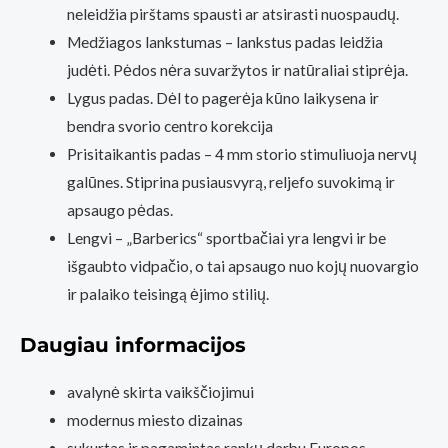
neleidžia pirštams spausti ar atsirasti nuospaudų.
Medžiagos lankstumas – lankstus padas leidžia
judėti. Pėdos nėra suvaržytos ir natūraliai stiprėja.
Lygus padas. Dėl to pagerėja kūno laikysena ir
bendra svorio centro korekcija
Prisitaikantis padas – 4 mm storio stimuliuoja nervų
galūnes. Stiprina pusiausvyrą, reljefo suvokimą ir
apsaugo pėdas.
Lengvi – „Barberics“ sportbačiai yra lengvi ir be
išgaubto vidpačio, o tai apsaugo nuo kojų nuovargio
ir palaiko teisingą ėjimo stilių.
Daugiau informacijos
avalynė skirta vaikščiojimui
modernus miesto dizainas
sukurtas ir pagamintas rankų darbu Europos