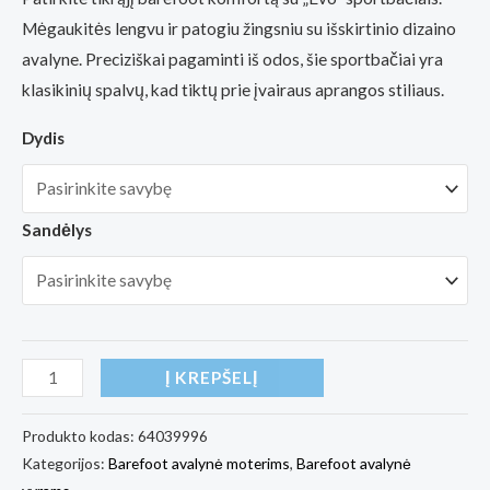
Mėgaukitės lengvu ir patogiu žingsniu su išskirtinio dizaino
avalyne. Preciziškai pagaminti iš odos, šie sportbačiai yra
klasikinių spalvų, kad tiktų prie įvairaus aprangos stiliaus.
Dydis
Sandėlys
produkto
Į KREPŠELĮ
kiekis:
Barefoot
Produkto kodas:
64039996
Kategorijos:
Barefoot avalynė moterims
,
Barefoot avalynė
Sneakers