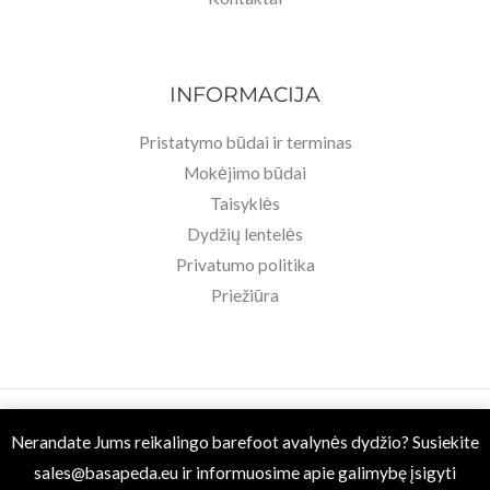
INFORMACIJA
Pristatymo būdai ir terminas
Mokėjimo būdai
Taisyklės
Dydžių lentelės
Privatumo politika
Priežiūra
Copyright © 2026 Basa Pėda Barefoot. Powered by MB BASU.
Nerandate Jums reikalingo barefoot avalynės dydžio? Susiekite
sales@basapeda.eu
ir informuosime apie galimybę įsigyti