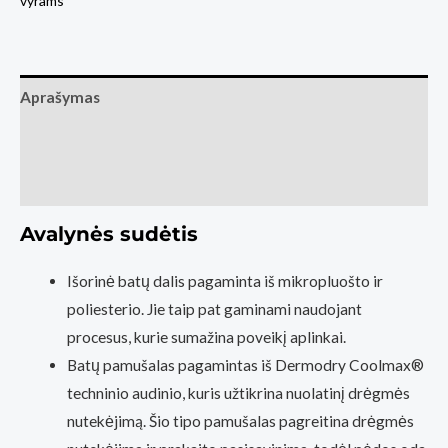
vyrams
Barebarics
Evo
-
Chalk
Aprašymas
White
Papildoma informacija
Atsiliepimai (0)
Avalynės sudėtis
Išorinė batų dalis pagaminta iš mikropluošto ir
poliesterio. Jie taip pat gaminami naudojant
procesus, kurie sumažina poveikį aplinkai.
Batų pamušalas pagamintas iš Dermodry Coolmax®
techninio audinio, kuris užtikrina nuolatinį drėgmės
nutekėjimą. Šio tipo pamušalas pagreitina drėgmės