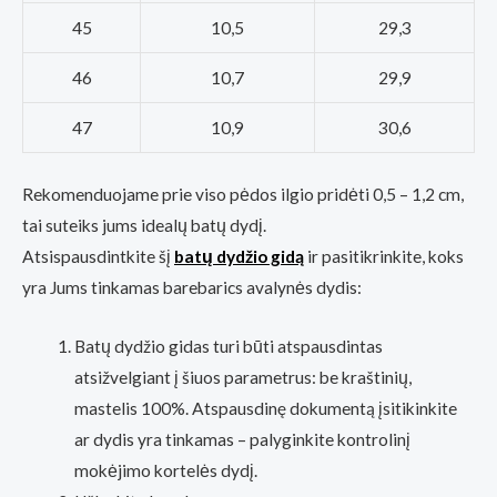
45
10,5
29,3
46
10,7
29,9
47
10,9
30,6
Rekomenduojame prie viso pėdos ilgio pridėti 0,5 – 1,2 cm,
tai suteiks jums idealų batų dydį.
Atsispausdintkite šį
batų dydžio gidą
ir pasitikrinkite, koks
yra Jums tinkamas barebarics avalynės dydis:
Batų dydžio gidas turi būti atspausdintas
atsižvelgiant į šiuos parametrus: be kraštinių,
mastelis 100%. Atspausdinę dokumentą įsitikinkite
ar dydis yra tinkamas – palyginkite kontrolinį
mokėjimo kortelės dydį.