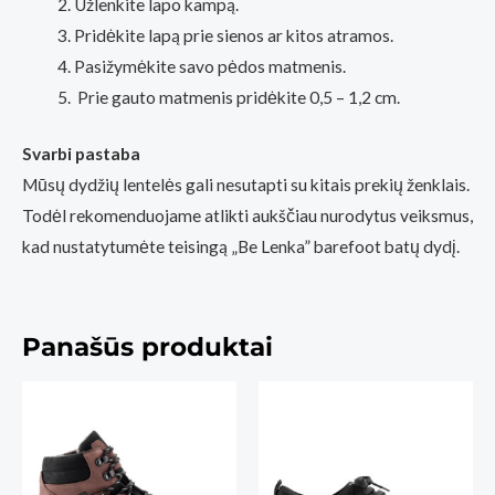
Užlenkite lapo kampą.
Pridėkite lapą prie sienos ar kitos atramos.
Pasižymėkite savo pėdos matmenis.
Prie gauto matmenis pridėkite 0,5 – 1,2 cm.
Svarbi pastaba
Mūsų dydžių lentelės gali nesutapti su kitais prekių ženklais.
Todėl rekomenduojame atlikti aukščiau nurodytus veiksmus,
kad nustatytumėte teisingą „Be Lenka” barefoot batų dydį.
Panašūs produktai